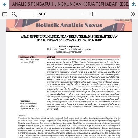
ANALISIS PENGARUH LINGKUNGAN KERJA TERHADAP KESEJAHTERAAN DAN KEPUASAN KARIAWAN DI PT ASTRA GROUP