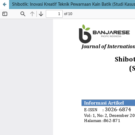
Shibotik: Inovasi Kreatif Teknik Pewarnaan Kain Batik (Studi Kasus