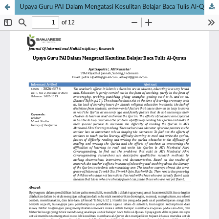
Upaya Guru PAI Dalam Mengatasi Kesulitan Belajar Baca Tulis Al-Quran