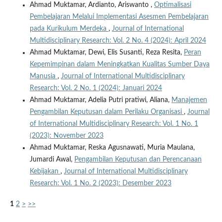
Ahmad Muktamar, Ardianto, Ariswanto ,
Optimalisasi
Pembelajaran Melalui Implementasi Asesmen Pembelajaran
pada Kurikulum Merdeka
,
Journal of International
Multidisciplinary Research: Vol. 2 No. 4 (2024): April 2024
Ahmad Muktamar, Dewi, Elis Susanti, Reza Resita,
Peran
Kepemimpinan dalam Meningkatkan Kualitas Sumber Daya
Manusia
,
Journal of International Multidisciplinary
Research: Vol. 2 No. 1 (2024): Januari 2024
Ahmad Muktamar, Adelia Putri pratiwi, Aliana,
Manajemen
Pengambilan Keputusan dalam Perilaku Organisasi
,
Journal
of International Multidisciplinary Research: Vol. 1 No. 1
(2023): November 2023
Ahmad Muktamar, Reska Agusnawati, Muria Maulana,
Jumardi Awal,
Pengambilan Keputusan dan Perencanaan
Kebijakan
,
Journal of International Multidisciplinary
Research: Vol. 1 No. 2 (2023): Desember 2023
1
2
>
>>