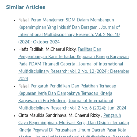
Similar Articles
Faizal,
Peran Manajemen SDM Dalam Membangun
Kepemimpinan Yang Inklusif Dan Beragam
,
Journal of
International Multidisciplinary Research: Vol. 2 No. 10
(2024): Oktober 2024
Hafiz Fadillah, M.Chaerul Rizky,
Fasilitas Dan
Pengembangan Karir Terhadap Kepuasan Kinerja Karyawan
Pada PDAM Tirtanadi Gaperta
,
Journal of International
Multidisciplinary Research: Vol. 2 No. 12 (2024): Desember
2024
Faizal,
Pengaruh Pendidikan Dan Pelatihan Terhadap
Kepuasan Kerja Dan Dampaknya Terhadap Kinerja
Karyawan di Era Modern
,
Journal of International
Multidisciplinary Research: Vol. 2 No. 6 (2024): Juni 2024
Cinta Maulida Sandrinaya, M. Chaerul Rizky ,
Pengaruh
Gaya Kepemimpinan, Motivasi Kerja, Dan Disiplin Terhadap
Kinerja Pegawai Di Perusahaan Umum Daerah Pasar Kota