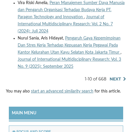
Vira Riski Amelia,
Peran Manajemen Sumber Daya Manusia
dan Pengaruh Organisasi Terhadap Budaya Kerja PT.
Paragon Technology and Innovation
,
Journal of
International Multidisciplinary Research: Vol. 2 No. 7
(2024): Juli 2024
Nurul Sania, Aris Hidayat,
Pengaruh Gaya Kepemimpinan
Dan Stres Kerja Terhadap Kepuasan Kerja Pegawai Pada
Kantor Kelurahan Utan Kayu Selatan Kota Jakarta Timur
,
Journal of International Multidisciplinary Research: Vol. 3
No. 9 (2025): September 2025
1-10 of 668
NEXT
You may also
start an advanced similarity search
for this article.
MAIN MENU
FOCUS AND SCOPE