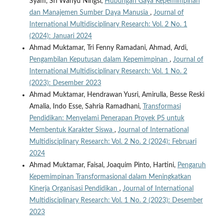
Syam, Sri Wahyu Ningsi,
Hubungan Gaya Kepemimpinan
dan Manajemen Sumber Daya Manusia
,
Journal of
International Multidisciplinary Research: Vol. 2 No. 1
(2024): Januari 2024
Ahmad Muktamar, Tri Fenny Ramadani, Ahmad, Ardi,
Pengambilan Keputusan dalam Kepemimpinan
,
Journal of
International Multidisciplinary Research: Vol. 1 No. 2
(2023): Desember 2023
Ahmad Muktamar, Hendrawan Yusri, Amirulla, Besse Reski
Amalia, Indo Esse, Sahria Ramadhani,
Transformasi
Pendidikan: Menyelami Penerapan Proyek P5 untuk
Membentuk Karakter Siswa
,
Journal of International
Multidisciplinary Research: Vol. 2 No. 2 (2024): Februari
2024
Ahmad Muktamar, Faisal, Joaquim Pinto, Hartini,
Pengaruh
Kepemimpinan Transformasional dalam Meningkatkan
Kinerja Organisasi Pendidikan
,
Journal of International
Multidisciplinary Research: Vol. 1 No. 2 (2023): Desember
2023