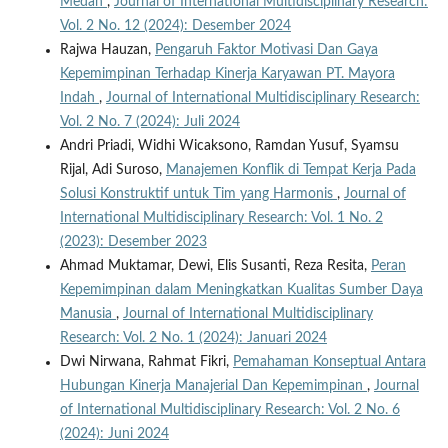
Medan
,
Journal of International Multidisciplinary Research:
Vol. 2 No. 12 (2024): Desember 2024
Rajwa Hauzan,
Pengaruh Faktor Motivasi Dan Gaya
Kepemimpinan Terhadap Kinerja Karyawan PT. Mayora
Indah
,
Journal of International Multidisciplinary Research:
Vol. 2 No. 7 (2024): Juli 2024
Andri Priadi, Widhi Wicaksono, Ramdan Yusuf, Syamsu
Rijal, Adi Suroso,
Manajemen Konflik di Tempat Kerja Pada
Solusi Konstruktif untuk Tim yang Harmonis
,
Journal of
International Multidisciplinary Research: Vol. 1 No. 2
(2023): Desember 2023
Ahmad Muktamar, Dewi, Elis Susanti, Reza Resita,
Peran
Kepemimpinan dalam Meningkatkan Kualitas Sumber Daya
Manusia
,
Journal of International Multidisciplinary
Research: Vol. 2 No. 1 (2024): Januari 2024
Dwi Nirwana, Rahmat Fikri,
Pemahaman Konseptual Antara
Hubungan Kinerja Manajerial Dan Kepemimpinan
,
Journal
of International Multidisciplinary Research: Vol. 2 No. 6
(2024): Juni 2024