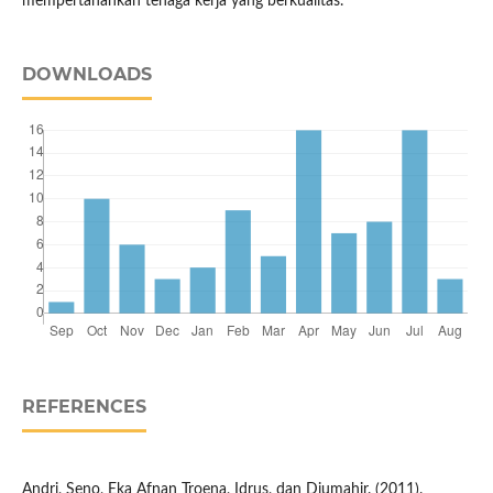
mempertahankan tenaga kerja yang berkualitas.
DOWNLOADS
REFERENCES
Andri, Seno, Eka Afnan Troena, Idrus, dan Djumahir. (2011).