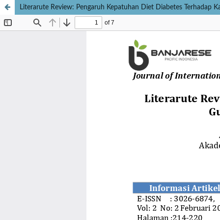
Literarute Review: Pengaruh Kepatuhan Diet Diabetes Terhadap Ka