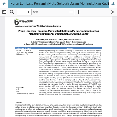
Peran Lembaga Penjamin Mutu Sekolah Dalam Meningkatkan Kualitas Mengajar Guru Di SMP Darunnajah 2 Cipining Bogor