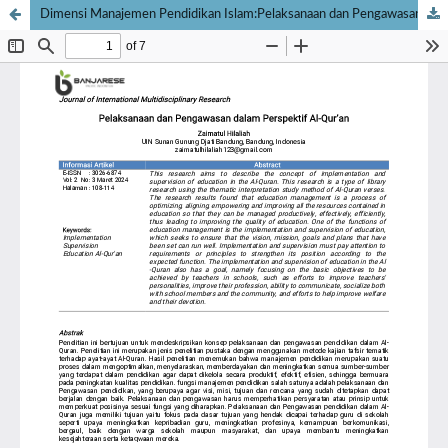
Dimensi Manajemen Pendidikan Islam:Pelaksanaan dan Pengawasan dalam Perspektif Al-Qur’an