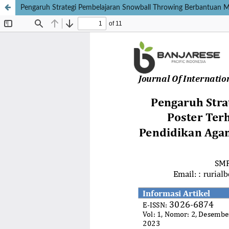
Pengaruh Strategi Pembelajaran Snowball Throwing Berbantuan Med