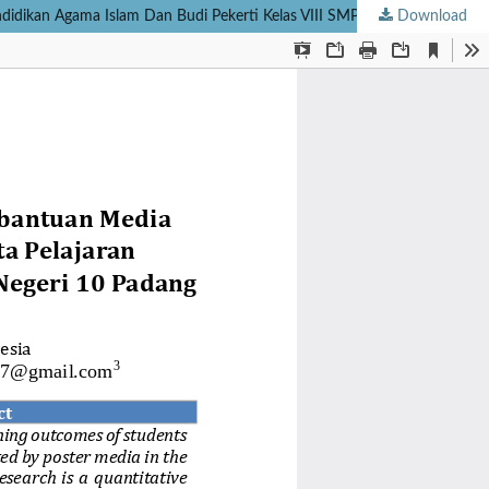
ndidikan Agama Islam Dan Budi Pekerti Kelas VIII SMP Negeri 10 Padang
Download