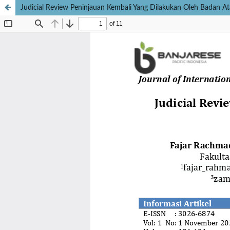
Judicial Review Peninjauan Kembali Yang Dilakukan Oleh Badan A