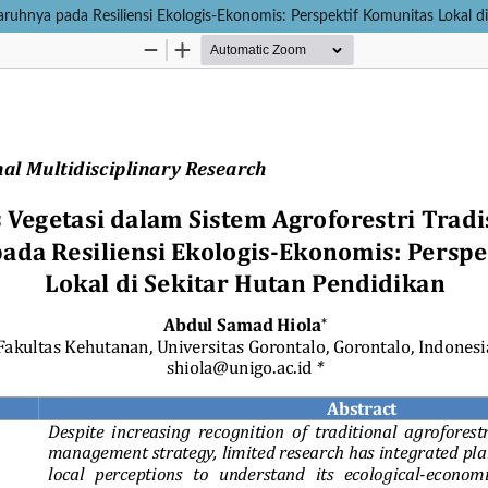
garuhnya pada Resiliensi Ekologis-Ekonomis: Perspektif Komunitas Lokal d