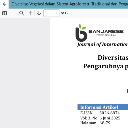
Diversitas Vegetasi dalam Sistem Agroforestri Tradisional dan Pen