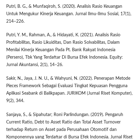
Putri, B. G., & Munfaqiroh, S. (2020). Analisis Rasio Keuangan
Untuk Mengukur Kinerja Keuangan. Jurnal Ilmu-Ilmu Sosial, 17(1),
214–226.
Putri, Y. M., Rahman, A., & Hidayati, K. (2021). Analisis Rasio
Profitabilitas, Rasio Likuiditas, Dan Rasio Solvabilitas, Dalam
Menilai Kinerja Keuangan Pada Pt. Bank Rakyat Indonesia
(Persero), Tbk Yang Terdaftar Di Bursa Efek Indonesia. Equity:
Jurnal Akuntansi, 2(1), 14–26.
Sakir, N., Jaya, J. N. U., & Wahyuni, N. (2022). Penerapan Metode
Pieces Framework Sebagai Evaluasi Tingkat Kepuasan Pengguna
Aplikasi Seabank di Balikpapan. JURIKOM (Jurnal Riset Komputer),
9(2), 344.
Sanjaya, S., & Sipahutar; Roni Parlindungan. (2019). Pengaruh
Current Ratio, Debt to Asset Ratio dan Total Asset Turnover
terhadap Return on Asset pada Perusahaan Otomotif dan
Komponennya yang Terdaftar di Bursa Efek Indonesia. Jurnal Riset