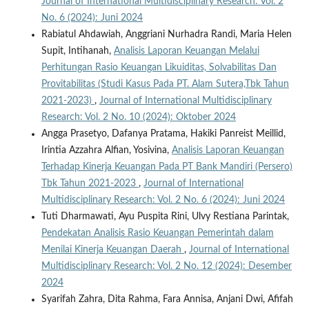
Journal of International Multidisciplinary Research: Vol. 2
No. 6 (2024): Juni 2024
Rabiatul Ahdawiah, Anggriani Nurhadra Randi, Maria Helen
Supit, Intihanah,
Analisis Laporan Keuangan Melalui
Perhitungan Rasio Keuangan Likuiditas, Solvabilitas Dan
Provitabilitas (Studi Kasus Pada PT. Alam Sutera,Tbk Tahun
2021-2023)
,
Journal of International Multidisciplinary
Research: Vol. 2 No. 10 (2024): Oktober 2024
Angga Prasetyo, Dafanya Pratama, Hakiki Panreist Meillid,
Irintia Azzahra Alfian, Yosivina,
Analisis Laporan Keuangan
Terhadap Kinerja Keuangan Pada PT Bank Mandiri (Persero)
Tbk Tahun 2021-2023
,
Journal of International
Multidisciplinary Research: Vol. 2 No. 6 (2024): Juni 2024
Tuti Dharmawati, Ayu Puspita Rini, Ulvy Restiana Parintak,
Pendekatan Analisis Rasio Keuangan Pemerintah dalam
Menilai Kinerja Keuangan Daerah
,
Journal of International
Multidisciplinary Research: Vol. 2 No. 12 (2024): Desember
2024
Syarifah Zahra, Dita Rahma, Fara Annisa, Anjani Dwi, Afifah