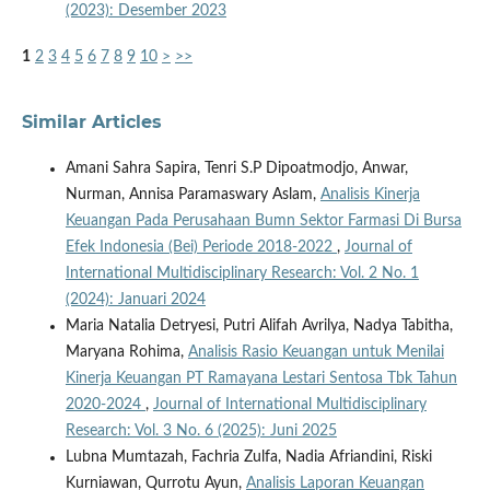
(2023): Desember 2023
1
2
3
4
5
6
7
8
9
10
>
>>
Similar Articles
Amani Sahra Sapira, Tenri S.P Dipoatmodjo, Anwar,
Nurman, Annisa Paramaswary Aslam,
Analisis Kinerja
Keuangan Pada Perusahaan Bumn Sektor Farmasi Di Bursa
Efek Indonesia (Bei) Periode 2018-2022
,
Journal of
International Multidisciplinary Research: Vol. 2 No. 1
(2024): Januari 2024
Maria Natalia Detryesi, Putri Alifah Avrilya, Nadya Tabitha,
Maryana Rohima,
Analisis Rasio Keuangan untuk Menilai
Kinerja Keuangan PT Ramayana Lestari Sentosa Tbk Tahun
2020-2024
,
Journal of International Multidisciplinary
Research: Vol. 3 No. 6 (2025): Juni 2025
Lubna Mumtazah, Fachria Zulfa, Nadia Afriandini, Riski
Kurniawan, Qurrotu Ayun,
Analisis Laporan Keuangan