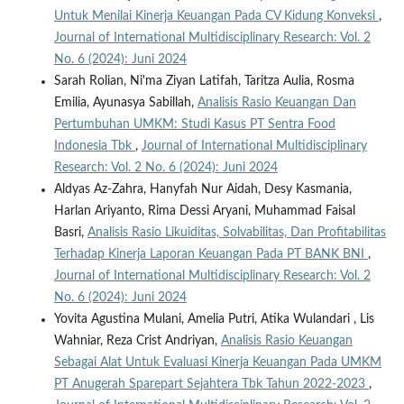
Untuk Menilai Kinerja Keuangan Pada CV Kidung Konveksi
,
Journal of International Multidisciplinary Research: Vol. 2
No. 6 (2024): Juni 2024
Sarah Rolian, Ni'ma Ziyan Latifah, Taritza Aulia, Rosma
Emilia, Ayunasya Sabillah,
Analisis Rasio Keuangan Dan
Pertumbuhan UMKM: Studi Kasus PT Sentra Food
Indonesia Tbk
,
Journal of International Multidisciplinary
Research: Vol. 2 No. 6 (2024): Juni 2024
Aldyas Az-Zahra, Hanyfah Nur Aidah, Desy Kasmania,
Harlan Ariyanto, Rima Dessi Aryani, Muhammad Faisal
Basri,
Analisis Rasio Likuiditas, Solvabilitas, Dan Profitabilitas
Terhadap Kinerja Laporan Keuangan Pada PT BANK BNI
,
Journal of International Multidisciplinary Research: Vol. 2
No. 6 (2024): Juni 2024
Yovita Agustina Mulani, Amelia Putri, Atika Wulandari , Lis
Wahniar, Reza Crist Andriyan,
Analisis Rasio Keuangan
Sebagai Alat Untuk Evaluasi Kinerja Keuangan Pada UMKM
PT Anugerah Sparepart Sejahtera Tbk Tahun 2022-2023
,