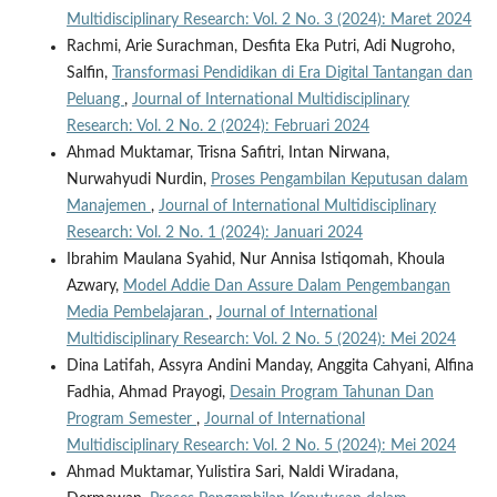
Multidisciplinary Research: Vol. 2 No. 3 (2024): Maret 2024
Rachmi, Arie Surachman, Desfita Eka Putri, Adi Nugroho,
Salfin,
Transformasi Pendidikan di Era Digital Tantangan dan
Peluang
,
Journal of International Multidisciplinary
Research: Vol. 2 No. 2 (2024): Februari 2024
Ahmad Muktamar, Trisna Safitri, Intan Nirwana,
Nurwahyudi Nurdin,
Proses Pengambilan Keputusan dalam
Manajemen
,
Journal of International Multidisciplinary
Research: Vol. 2 No. 1 (2024): Januari 2024
Ibrahim Maulana Syahid, Nur Annisa Istiqomah, Khoula
Azwary,
Model Addie Dan Assure Dalam Pengembangan
Media Pembelajaran
,
Journal of International
Multidisciplinary Research: Vol. 2 No. 5 (2024): Mei 2024
Dina Latifah, Assyra Andini Manday, Anggita Cahyani, Alfina
Fadhia, Ahmad Prayogi,
Desain Program Tahunan Dan
Program Semester
,
Journal of International
Multidisciplinary Research: Vol. 2 No. 5 (2024): Mei 2024
Ahmad Muktamar, Yulistira Sari, Naldi Wiradana,