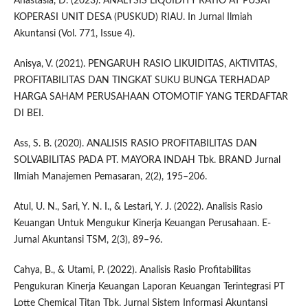
Anastasia, D. (2023). ANALYSIS LIQUIDITY RATIO AT PUSAT
KOPERASI UNIT DESA (PUSKUD) RIAU. In Jurnal Ilmiah
Akuntansi (Vol. 771, Issue 4).
Anisya, V. (2021). PENGARUH RASIO LIKUIDITAS, AKTIVITAS,
PROFITABILITAS DAN TINGKAT SUKU BUNGA TERHADAP
HARGA SAHAM PERUSAHAAN OTOMOTIF YANG TERDAFTAR
DI BEI.
Ass, S. B. (2020). ANALISIS RASIO PROFITABILITAS DAN
SOLVABILITAS PADA PT. MAYORA INDAH Tbk. BRAND Jurnal
Ilmiah Manajemen Pemasaran, 2(2), 195–206.
Atul, U. N., Sari, Y. N. I., & Lestari, Y. J. (2022). Analisis Rasio
Keuangan Untuk Mengukur Kinerja Keuangan Perusahaan. E-
Jurnal Akuntansi TSM, 2(3), 89–96.
Cahya, B., & Utami, P. (2022). Analisis Rasio Profitabilitas
Pengukuran Kinerja Keuangan Laporan Keuangan Terintegrasi PT
Lotte Chemical Titan Tbk. Jurnal Sistem Informasi Akuntansi