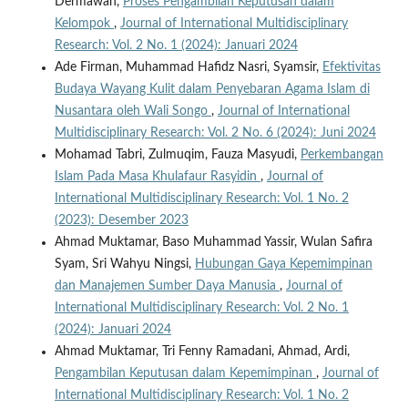
Dermawan,
Proses Pengambilan Keputusan dalam
Kelompok
,
Journal of International Multidisciplinary
Research: Vol. 2 No. 1 (2024): Januari 2024
Ade Firman, Muhammad Hafidz Nasri, Syamsir,
Efektivitas
Budaya Wayang Kulit dalam Penyebaran Agama Islam di
Nusantara oleh Wali Songo
,
Journal of International
Multidisciplinary Research: Vol. 2 No. 6 (2024): Juni 2024
Mohamad Tabri, Zulmuqim, Fauza Masyudi,
Perkembangan
Islam Pada Masa Khulafaur Rasyidin
,
Journal of
International Multidisciplinary Research: Vol. 1 No. 2
(2023): Desember 2023
Ahmad Muktamar, Baso Muhammad Yassir, Wulan Safira
Syam, Sri Wahyu Ningsi,
Hubungan Gaya Kepemimpinan
dan Manajemen Sumber Daya Manusia
,
Journal of
International Multidisciplinary Research: Vol. 2 No. 1
(2024): Januari 2024
Ahmad Muktamar, Tri Fenny Ramadani, Ahmad, Ardi,
Pengambilan Keputusan dalam Kepemimpinan
,
Journal of
International Multidisciplinary Research: Vol. 1 No. 2