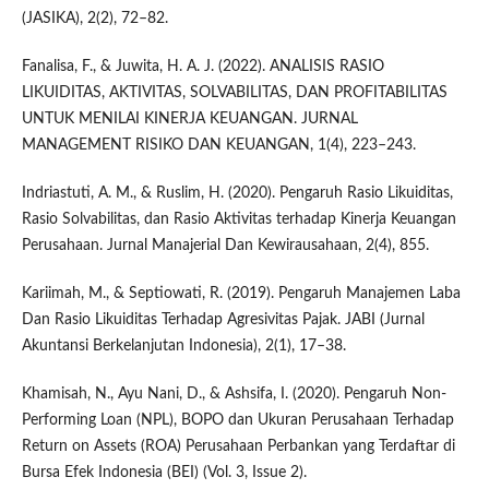
(JASIKA), 2(2), 72–82.
Fanalisa, F., & Juwita, H. A. J. (2022). ANALISIS RASIO
LIKUIDITAS, AKTIVITAS, SOLVABILITAS, DAN PROFITABILITAS
UNTUK MENILAI KINERJA KEUANGAN. JURNAL
MANAGEMENT RISIKO DAN KEUANGAN, 1(4), 223–243.
Indriastuti, A. M., & Ruslim, H. (2020). Pengaruh Rasio Likuiditas,
Rasio Solvabilitas, dan Rasio Aktivitas terhadap Kinerja Keuangan
Perusahaan. Jurnal Manajerial Dan Kewirausahaan, 2(4), 855.
Kariimah, M., & Septiowati, R. (2019). Pengaruh Manajemen Laba
Dan Rasio Likuiditas Terhadap Agresivitas Pajak. JABI (Jurnal
Akuntansi Berkelanjutan Indonesia), 2(1), 17–38.
Khamisah, N., Ayu Nani, D., & Ashsifa, I. (2020). Pengaruh Non-
Performing Loan (NPL), BOPO dan Ukuran Perusahaan Terhadap
Return on Assets (ROA) Perusahaan Perbankan yang Terdaftar di
Bursa Efek Indonesia (BEI) (Vol. 3, Issue 2).