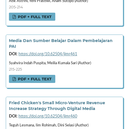
Atik Astrini, Yeni Prastiwi, Anam Sutopo (Author)
205-214
PDF + FULL TEXT
Media Dan Sumber Belajar Dalam Pembelajaran
PAI
DOI:
https://doi.org/10.62504/jimr461
Syahvira Indah Puspita, Meilia Kumala Sari (Author)
215-225
PDF + FULL TEXT
Fried Chicken's Small Micro-Venture Revenue
Increase Strategy Through Digital Media
DOI:
https://doi.org/10.62504/jimr460
Teguh Lesmana, Iim Rohimah, Dini Selasi (Author)