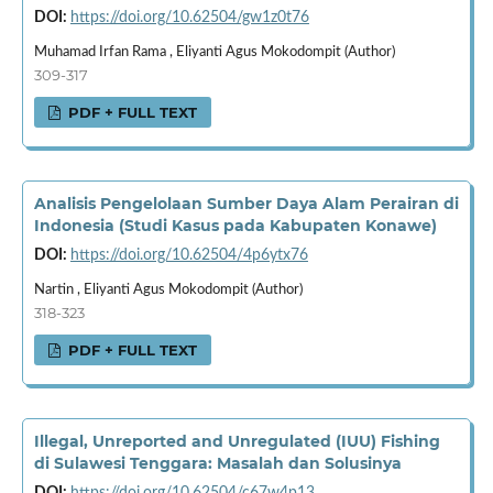
DOI:
https://doi.org/10.62504/gw1z0t76
Muhamad Irfan Rama , Eliyanti Agus Mokodompit (Author)
309-317
PDF + FULL TEXT
Analisis Pengelolaan Sumber Daya Alam Perairan di
Indonesia (Studi Kasus pada Kabupaten Konawe)
DOI:
https://doi.org/10.62504/4p6ytx76
Nartin , Eliyanti Agus Mokodompit (Author)
318-323
PDF + FULL TEXT
Illegal, Unreported and Unregulated (IUU) Fishing
di Sulawesi Tenggara: Masalah dan Solusinya
DOI:
https://doi.org/10.62504/c67w4p13