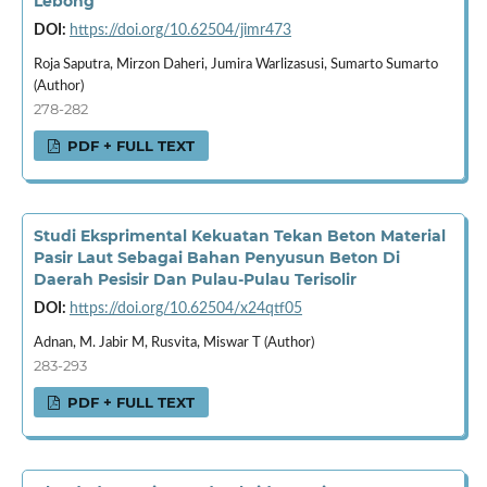
Lebong
DOI:
https://doi.org/10.62504/jimr473
Roja Saputra, Mirzon Daheri, Jumira Warlizasusi, Sumarto Sumarto
(Author)
278-282
PDF + FULL TEXT
Studi Eksprimental Kekuatan Tekan Beton Material
Pasir Laut Sebagai Bahan Penyusun Beton Di
Daerah Pesisir Dan Pulau-Pulau Terisolir
DOI:
https://doi.org/10.62504/x24qtf05
Adnan, M. Jabir M, Rusvita, Miswar T (Author)
283-293
PDF + FULL TEXT