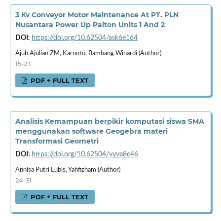
3 Kv Conveyor Motor Maintenance At PT. PLN
Nusantara Power Up Paiton Units 1 And 2
DOI:
https://doi.org/10.62504/ask6e164
Ajub Ajulian ZM, Karnoto, Bambang Winardi (Author)
15-23
PDF + FULL TEXT
Analisis Kemampuan berpikir komputasi siswa SMA
menggunakan software Geogebra materi
Transformasi Geometri
DOI:
https://doi.org/10.62504/vyve8c46
Annisa Putri Lubis, Yahfizham (Author)
24-31
PDF + FULL TEXT