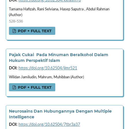
DOI:
https://doi.org/10.62504/xxrasm70
Tamama Hafizah, Rani Selviana, Hasep Saputra , Abdul Rahman
(Author)
528-536
PDF + FULL TEXT
Pajak Cukai Pada Minuman Beralkohol Dalam
Hukum Perspektif Islam
DOI:
https://doi.org/10.62504/jimr521
Wildan Jamiludin, Mahrum, Muhibban (Author)
PDF + FULL TEXT
Neurosains Dan Hubungannya Dengan Multiple
Intelligence
DOI:
https://doi.org/10.62504/7tbr3a37