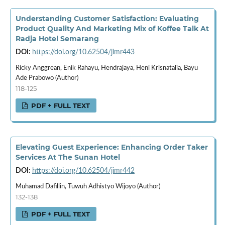
Understanding Customer Satisfaction: Evaluating
Product Quality And Marketing Mix of Koffee Talk At
Radja Hotel Semarang
DOI:
https://doi.org/10.62504/jimr443
Ricky Anggrean, Enik Rahayu, Hendrajaya, Heni Krisnatalia, Bayu
Ade Prabowo (Author)
118-125
PDF + FULL TEXT
Elevating Guest Experience: Enhancing Order Taker
Services At The Sunan Hotel
DOI:
https://doi.org/10.62504/jimr442
Muhamad Dafillin, Tuwuh Adhistyo Wijoyo (Author)
132-138
PDF + FULL TEXT