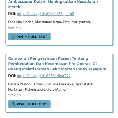
Ambassador Dalam Meningkatkan Kesadaran
Merek
DOI:
https://doi.org/10.62504/46qchf60
Dina Khairunnisa, Muhammad Kamal Fathurrozi (Author)
586-594
PDF + FULL TEXT
Gambaran Pengetahuan Pasien Tentang
Pembedahan Dan Kecemasan Pre Operasi Di
Ruang Melati Rumah Sakit Marten Indey Jayapura
DOI:
https://doi.org/10.62504/jimr792
Pamela Pasaribu, Fitriani, Oktliana Pasangka, Diyah Astuti
Nurfa'izah, Koherista G.Liufeto (Author)
595-597
PDF + FULL TEXT