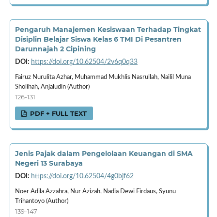
Pengaruh Manajemen Kesiswaan Terhadap Tingkat
Disiplin Belajar Siswa Kelas 6 TMI Di Pesantren
Darunnajah 2 Cipining
DOI:
https://doi.org/10.62504/2v6q0q33
Fairuz Nurulita Azhar, Muhammad Mukhlis Nasrullah, Nailil Muna
Sholihah, Anjaludin (Author)
126-131
PDF + FULL TEXT
Jenis Pajak dalam Pengelolaan Keuangan di SMA
Negeri 13 Surabaya
DOI:
https://doi.org/10.62504/4g0bjf62
Noer Adila Azzahra, Nur Azizah, Nadia Dewi Firdaus, Syunu
Trihantoyo (Author)
139-147