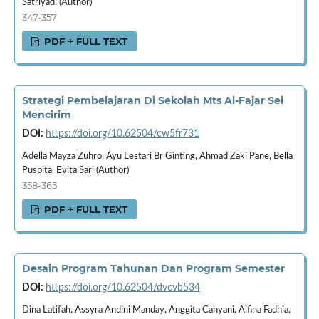
Satriyadi (Author)
347-357
PDF + FULL TEXT
Strategi Pembelajaran Di Sekolah Mts Al-Fajar Sei
Mencirim
DOI:
https://doi.org/10.62504/cw5fr731
Adella Mayza Zuhro, Ayu Lestari Br Ginting, Ahmad Zaki Pane, Bella
Puspita, Evita Sari (Author)
358-365
PDF + FULL TEXT
Desain Program Tahunan Dan Program Semester
DOI:
https://doi.org/10.62504/dvcvb534
Dina Latifah, Assyra Andini Manday, Anggita Cahyani, Alfina Fadhia,