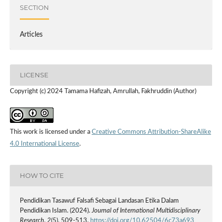
SECTION
Articles
LICENSE
Copyright (c) 2024 Tamama Hafizah, Amrullah, Fakhruddin (Author)
This work is licensed under a
Creative Commons Attribution-ShareAlike
4.0 International License
.
HOW TO CITE
Pendidikan Tasawuf Falsafi Sebagai Landasan Etika Dalam
Pendidikan Islam. (2024).
Journal of International Multidisciplinary
Research
,
2
(5), 509-513.
https://doi.org/10.62504/6c73a693