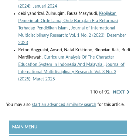
(2024): Januari 2024
debi yandrizal, Zulmuqim, Fauza Masyhudi,
Kebijakan
Pemerintah Orde Lama, Orde Baru,dan Era Reformasi
Terhadap Pendidikan Islam
,
Journal of International
Multidisciplinary Research: Vol. 1 No. 2 (2023): Desember
2023
Retno Anggraini, Ansori, Natal Kristiono, Rinovian Rais, Budi
Mardikawati,
Curriculum Analysis Of The Character
Education System In Indonesia And Malaysia
,
Journal of
International Multidisciplinary Research: Vol. 3 No. 3
(2025): Maret 2025
1-10 of 92
NEXT
You may also
start an advanced similarity search
for this article.
MAIN MENU