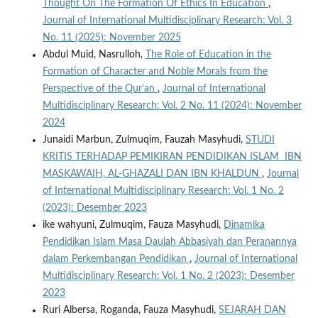
Thought On The Formation Of Ethics In Education
,
Journal of International Multidisciplinary Research: Vol. 3
No. 11 (2025): November 2025
Abdul Muid, Nasrulloh,
The Role of Education in the
Formation of Character and Noble Morals from the
Perspective of the Qur’an
,
Journal of International
Multidisciplinary Research: Vol. 2 No. 11 (2024): November
2024
Junaidi Marbun, Zulmuqim, Fauzah Masyhudi,
STUDI
KRITIS TERHADAP PEMIKIRAN PENDIDIKAN ISLAM IBN
MASKAWAIH, AL-GHAZALI DAN IBN KHALDUN
,
Journal
of International Multidisciplinary Research: Vol. 1 No. 2
(2023): Desember 2023
ike wahyuni, Zulmuqim, Fauza Masyhudi,
Dinamika
Pendidikan Islam Masa Daulah Abbasiyah dan Peranannya
dalam Perkembangan Pendidikan
,
Journal of International
Multidisciplinary Research: Vol. 1 No. 2 (2023): Desember
2023
Ruri Albersa, Roganda, Fauza Masyhudi,
SEJARAH DAN