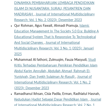
DINAMIKA PEMBAHARUAN LEMBAGA PENDIDIKAN
ISLAM DI NUSANTARA: SURAU, PESANTREN DAN
MADRASAH
,
Journal of International Multidisciplinary
Research: Vol. 1 No. 2 (2023): Desember 2023
Qur Rohman, Agus Fawait, Ahmadi Pramuja,
Islamic
Education Management In The Society 5.0 Era: Building A
Educational System That Is Responsive To Technological
And Social Changes
,
Journal of International
Multidisciplinary Research: Vol. 3 No. 1 (2025): Januari
2025
Muhammad Al fathoni, Zulmuqim, Fauza Masyudi,
Studi
Kritis Terhadap Pembaharuan Pemikiran Pendidikan Islam
Abdul Karim Amrullah, Abdullah Ahmad, Rahmah El-
Yunisiyah, Dan Syekh Sulaiman Ar-Rasuli)
,
Journal of
International Multidisciplinary Research: Vol. 1 No. 2
(2023): Desember 2023
Ramadhanul Ikhsan, Cisia Padila, Erman, Radhiatul Hasnah,
Kedudukan Hadist Sebagai Dasar Pendidikan Islam
,
Journal
of International Multidisciplinary Research: Vol. 2 No. 1