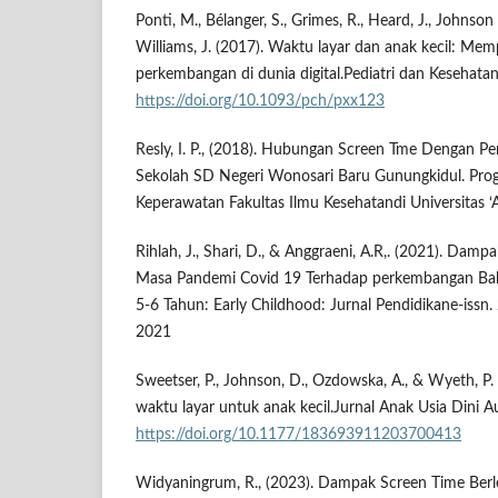
Ponti, M., Bélanger, S., Grimes, R., Heard, J., Johnson
Williams, J. (2017). Waktu layar dan anak kecil: M
perkembangan di dunia digital.Pediatri dan Kesehata
https://doi.org/10.1093/pch/pxx123
Resly, I. P., (2018). Hubungan Screen Tme Dengan P
Sekolah SD Negeri Wonosari Baru Gunungkidul. Prog
Keperawatan Fakultas Ilmu Kesehatandi Universitas ‘A
Rihlah, J., Shari, D., & Anggraeni, A.R,. (2021). Da
Masa Pandemi Covid 19 Terhadap perkembangan Bah
5-6 Tahun: Early Childhood: Jurnal Pendidikane-issn.
2021
Sweetser, P., Johnson, D., Ozdowska, A., & Wyeth, P. 
waktu layar untuk anak kecil.Jurnal Anak Usia Dini Au
https://doi.org/10.1177/183693911203700413
Widyaningrum, R., (2023). Dampak Screen Time Berl