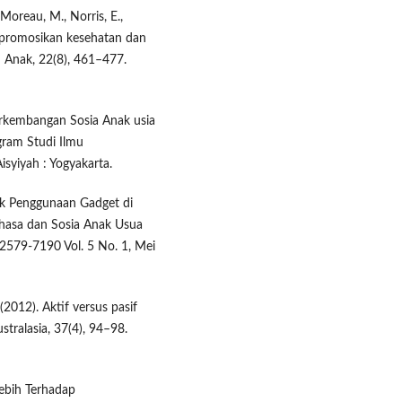
 Moreau, M., Norris, E.,
empromosikan kesehatan dan
n Anak, 22(8), 461–477.
erkembangan Sosia Anak usia
ram Studi Ilmu
isyiyah : Yogyakarta.
mpak Penggunaan Gadget di
asa dan Sosia Anak Usua
 2579-7190 Vol. 5 No. 1, Mei
(2012). Aktif versus pasif
stralasia, 37(4), 94–98.
ebih Terhadap