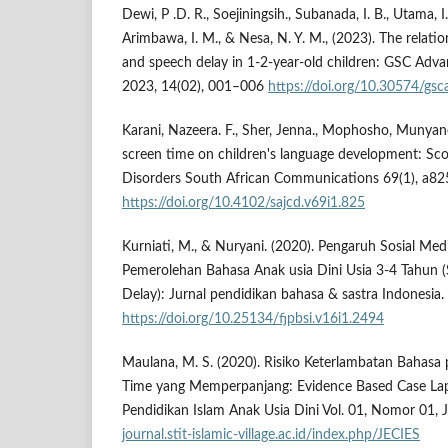
Dewi, P .D. R., Soejiningsih., Subanada, I. B., Utama, I.
Arimbawa, I. M., & Nesa, N. Y. M., (2023). The relat
and speech delay in 1-2-year-old children: GSC Adv
2023, 14(02), 001–006
https://doi.org/10.30574/gsc
Karani, Nazeera. F., Sher, Jenna., Mophosho, Munyane
screen time on children's language development: Sco
Disorders South African Communications 69(1), a82
https://doi.org/10.4102/sajcd.v69i1.825
Kurniati, M., & Nuryani. (2020). Pengaruh Sosial Me
Pemerolehan Bahasa Anak usia Dini Usia 3-4 Tahun 
Delay): Jurnal pendidikan bahasa & sastra Indonesia.
https://doi.org/10.25134/fjpbsi.v16i1.2494
Maulana, M. S. (2020). Risiko Keterlambatan Bahasa 
Time yang Memperpanjang: Evidence Based Case Lapo
Pendidikan Islam Anak Usia Dini Vol. 01, Nomor 01, 
journal.stit-islamic-village.ac.id/index.php/JECIES