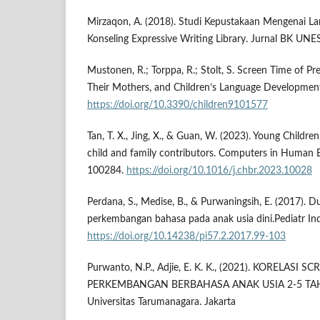
Mirzaqon, A. (2018). Studi Kepustakaan Mengenai La
Konseling Expressive Writing Library. Jurnal BK UNES
Mustonen, R.; Torppa, R.; Stolt, S. Screen Time of P
Their Mothers, and Children’s Language Development
https://doi.org/10.3390/children9101577
Tan, T. X., Jing, X., & Guan, W. (2023). Young Children
child and family contributors. Computers in Human Be
100284.
https://doi.org/10.1016/j.chbr.2023.10028
Perdana, S., Medise, B., & Purwaningsih, E. (2017).
perkembangan bahasa pada anak usia dini.Pediatr Ind
https://doi.org/10.14238/pi57.2.2017.99-103
Purwanto, N.P., Adjie, E. K. K., (2021). KORELAS
PERKEMBANGAN BERBAHASA ANAK USIA 2-5 TAHUN
Universitas Tarumanagara. Jakarta