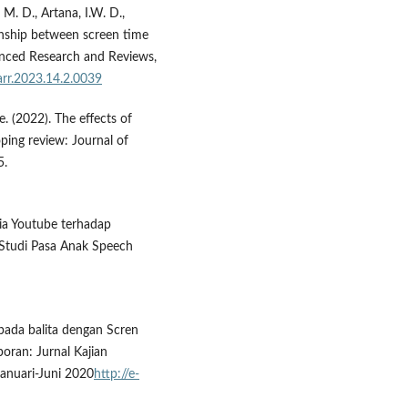
 M. D., Artana, I.W. D.,
ionship between screen time
anced Research and Reviews,
arr.2023.14.2.0039
. (2022). The effects of
ping review: Journal of
5.
dia Youtube terhadap
(Studi Pasa Anak Speech
pada balita dengan Scren
ran: Jurnal Kajian
Januari-Juni 2020
http://e-