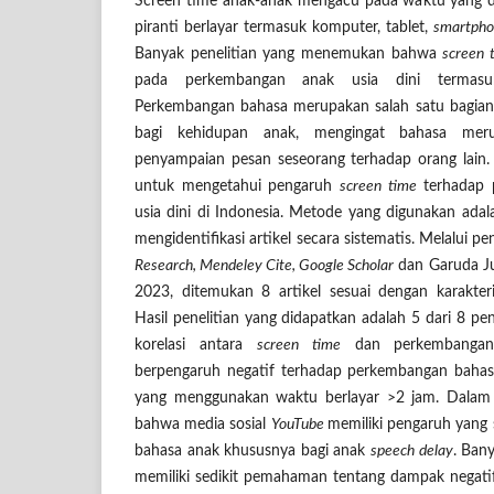
Screen time anak-anak mengacu pada waktu yang d
piranti berlayar termasuk komputer, tablet,
smartph
Banyak penelitian yang menemukan bahwa
screen 
pada perkembangan anak usia dini termasu
Perkembangan bahasa merupakan salah satu bagian
bagi kehidupan anak, mengingat bahasa mer
penyampaian pesan seseorang terhadap orang lain. T
untuk mengetahui pengaruh
screen time
terhadap 
usia dini di Indonesia. Metode yang digunakan ada
mengidentifikasi artikel secara sistematis. Melalui pe
Research, Mendeley Cite, Google Scholar
dan Garuda Ju
2023, ditemukan 8 artikel sesuai dengan karakteri
Hasil penelitian yang didapatkan adalah 5 dari 8 pen
korelasi antara
screen time
dan perkembangan
berpengaruh negatif terhadap perkembangan baha
yang menggunakan waktu berlayar >2 jam. Dalam 
bahwa media sosial
You
T
ube
memiliki pengaruh yang 
bahasa anak khususnya bagi anak
speech delay
. Ban
memiliki sedikit pemahaman tentang dampak negati