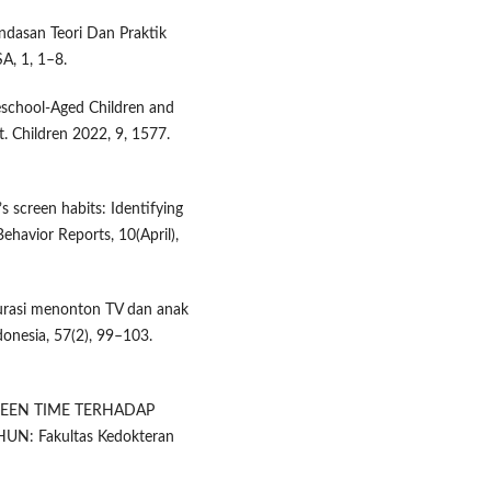
ndasan Teori Dan Praktik
A, 1, 1–8.
reschool-Aged Children and
. Children 2022, 9, 1577.
’s screen habits: Identifying
havior Reports, 10(April),
 Durasi menonton TV dan anak
onesia, 57(2), 99–103.
I SCREEN TIME TERHADAP
: Fakultas Kedokteran