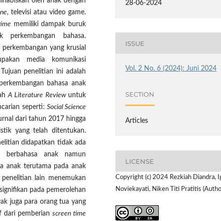
ihabiskan oleh anak dengan
28-06-2024
one
, televisi atau video game.
time
memiliki dampak buruk
k perkembangan bahasa.
ISSUE
 perkembangan yang krusial
upakan media komunikasi
Vol. 2 No. 6 (2024): Juni 2024
ujuan penelitian ini adalah
perkembangan bahasa anak
SECTION
lah
A Literature Review
untuk
ncarian seperti:
Social Science
rnal dari tahun 2017 hingga
Articles
stik yang telah ditentukan.
elitian didapatkan tidak ada
 berbahasa anak namun
LICENSE
sa anak terutama pada anak
Copyright (c) 2024 Rezkiah Diandra, I
penelitian lain menemukan
Noviekayati, Niken Titi Pratitis (Autho
signifikan pada pemerolehan
yak juga para orang tua yang
f dari pemberian
screen time