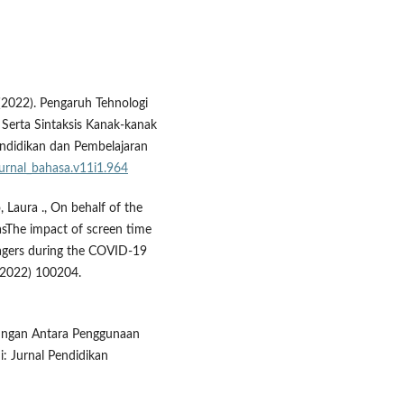
,.(2022). Pengaruh Tehnologi
erta Sintaksis Kanak-kanak
endidikan dan Pembelajaran
jurnal_bahasa.v11i1.964
, Laura ., On behalf of the
sThe impact of screen time
nagers during the COVID-19
(2022) 100204.
Hubungan Antara Penggunaan
: Jurnal Pendidikan