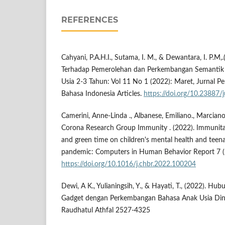
REFERENCES
Cahyani, P.A.H.I., Sutama, I. M., & Dewantara, I. P.M
Terhadap Pemerolehan dan Perkembangan Semantik S
Usia 2-3 Tahun: Vol 11 No 1 (2022): Maret, Jurnal P
Bahasa Indonesia Articles.
https://doi.org/10.23887/
Camerini, Anne-Linda ., Albanese, Emiliano., Marciano
Corona Research Group Immunity . (2022). Immunita
and green time on children's mental health and tee
pandemic: Computers in Human Behavior Report 7 
https://doi.org/10.1016/j.chbr.2022.100204
Dewi, A K., Yulianingsih, Y., & Hayati, T., (2022). 
Gadget dengan Perkembangan Bahasa Anak Usia Dini
Raudhatul Athfal 2527-4325