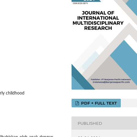
rly childhood
PDF + FULL TEXT
PUBLISHED