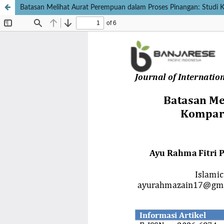
Batasan Melihat Aurat Perempuan dalam Proses Pinangan: Studi K