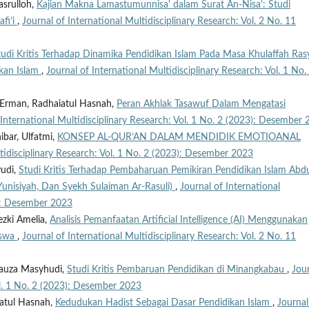
srulloh,
Kajian Makna Lamastumunnisa' dalam Surat An-Nisa': Studi
fi’i
,
Journal of International Multidisciplinary Research: Vol. 2 No. 11
tudi Kritis Terhadap Dinamika Pendidikan Islam Pada Masa Khulaffah Ras
kan Islam
,
Journal of International Multidisciplinary Research: Vol. 1 No.
, Erman, Radhaiatul Hasnah,
Peran Akhlak Tasawuf Dalam Mengatasi
 International Multidisciplinary Research: Vol. 1 No. 2 (2023): Desember
bar, Ulfatmi,
KONSEP AL-QUR’AN DALAM MENDIDIK EMOTIOANAL
ltidisciplinary Research: Vol. 1 No. 2 (2023): Desember 2023
udi,
Studi Kritis Terhadap Pembaharuan Pemikiran Pendidikan Islam Abd
unisiyah, Dan Syekh Sulaiman Ar-Rasuli)
,
Journal of International
3): Desember 2023
ezki Amelia,
Analisis Pemanfaatan Artificial Intelligence (AI) Menggunakan
iswa
,
Journal of International Multidisciplinary Research: Vol. 2 No. 11
Fauza Masyhudi,
Studi Kritis Pembaruan Pendidikan di Minangkabau
,
Jou
ol. 1 No. 2 (2023): Desember 2023
iatul Hasnah,
Kedudukan Hadist Sebagai Dasar Pendidikan Islam
,
Journal