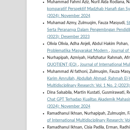
Muhammad Fahmi Aziz, Nuril Aida Rodiana, Na
komparatif Perspektif Madzhab Hanafi dan Sya
(2024): November 2024
Muhamad Azmy, Zulmuqim, Fauza Masyudi,
S
Serta Perananya Dalam Pengembngan Pendidi
(2023): Desember 2023
Olivia Olivia, Adha Anjeli, Abdul Hakim Pohan
Problematika Masyarakat Modern
,
Journal of
Nurhapipah, Azmiyah, Hafizhatur Rahmah, Afni
QUOTIENT (EQ)
,
Journal of International Mu
Muhammad Al fathoni, Zulmuqim, Fauza Masy
Karim Amrullah, Abdullah Ahmad, Rahmah El-Y
Multidisciplinary Research: Vol. 1 No. 2 (202
Dina Salsabila, Martin Kustati, Gusmirawati, R
Chat GPT Terhadap Kualitas Akademik Mahas
(2024): November 2024
Ramadhanul Ikhsan, Nurhapipah, Zulmuqim, 
of International Multidisciplinary Research: V
Ramadhanul Ikhsan, Cisia Padila, Erman, Radh