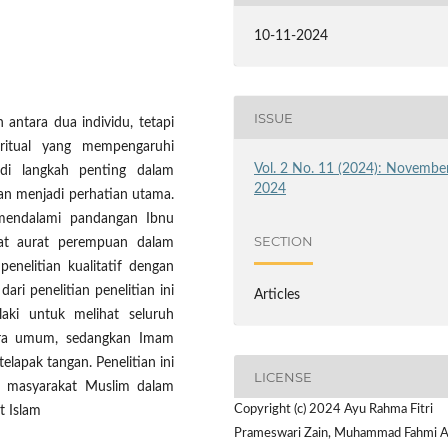
10-11-2024
ISSUE
antara dua individu, tetapi
iritual yang mempengaruhi
Vol. 2 No. 11 (2024): Novembe
adi langkah penting dalam
2024
an menjadi perhatian utama.
n mendalami pandangan Ibnu
SECTION
at aurat perempuan dalam
penelitian kualitatif dengan
dari penelitian penelitian ini
Articles
aki untuk melihat seluruh
ara umum, sedangkan Imam
lapak tangan. Penelitian ini
LICENSE
i masyarakat Muslim dalam
Copyright (c) 2024 Ayu Rahma Fitri
t Islam
Prameswari Zain, Muhammad Fahmi Az