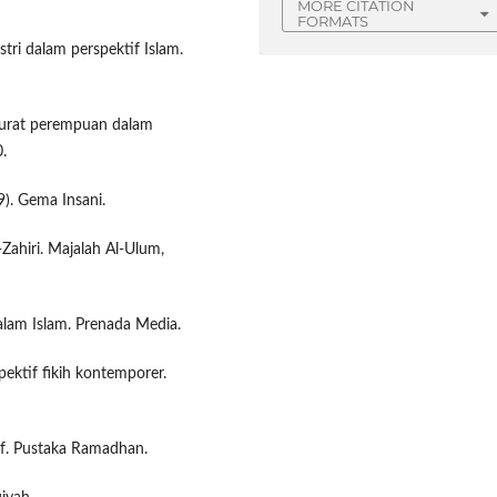
MORE CITATION
FORMATS
tri dalam perspektif Islam.
g aurat perempuan dalam
.
 9). Gema Insani.
Zahiri. Majalah Al-Ulum,
lam Islam. Prenada Media.
ektif fikih kontemporer.
if. Pustaka Ramadhan.