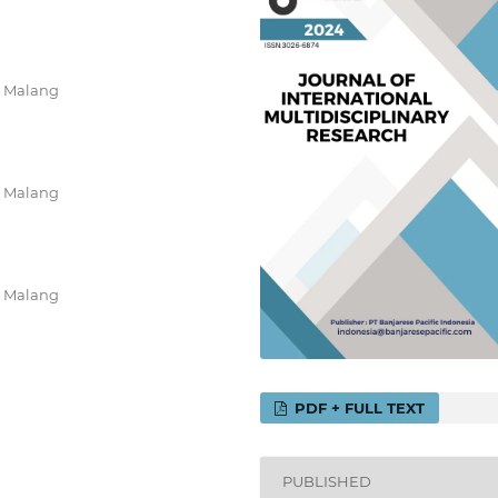
m Malang
m Malang
m Malang
PDF + FULL TEXT
PUBLISHED