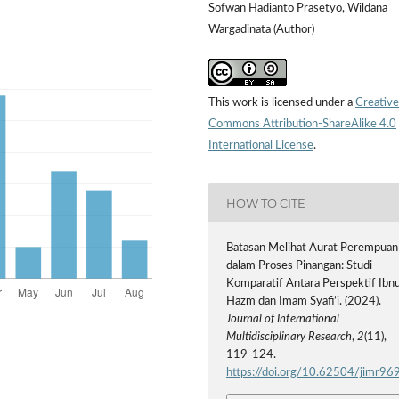
Sofwan Hadianto Prasetyo, Wildana
Wargadinata (Author)
This work is licensed under a
Creative
Commons Attribution-ShareAlike 4.0
International License
.
HOW TO CITE
Batasan Melihat Aurat Perempuan
dalam Proses Pinangan: Studi
Komparatif Antara Perspektif Ibn
Hazm dan Imam Syafi’i. (2024).
Journal of International
Multidisciplinary Research
,
2
(11),
119-124.
https://doi.org/10.62504/jimr96