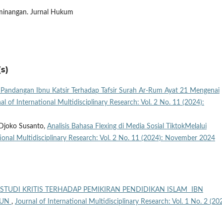
eminangan. Jurnal Hukum
s)
s Pandangan Ibnu Katsir Terhadap Tafsir Surah Ar-Rum Ayat 21 Mengenai
al of International Multidisciplinary Research: Vol. 2 No. 11 (2024):
 Djoko Susanto,
Analisis Bahasa Flexing di Media Sosial TiktokMelalui
tional Multidisciplinary Research: Vol. 2 No. 11 (2024): November 2024
STUDI KRITIS TERHADAP PEMIKIRAN PENDIDIKAN ISLAM IBN
DUN
,
Journal of International Multidisciplinary Research: Vol. 1 No. 2 (20