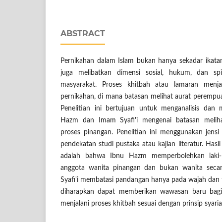
ABSTRACT
Pernikahan dalam Islam bukan hanya sekadar ikatan 
juga melibatkan dimensi sosial, hukum, dan sp
masyarakat. Proses khitbah atau lamaran menj
pernikahan, di mana batasan melihat aurat perempu
Penelitian ini bertujuan untuk menganalisis da
Hazm dan Imam Syafi'i mengenai batasan melih
proses pinangan. Penelitian ini menggunakan jensi 
pendekatan studi pustaka atau kajian literatur. Hasil 
adalah bahwa Ibnu Hazm memperbolehkan laki-l
anggota wanita pinangan dan bukan wanita sec
Syafi'i membatasi pandangan hanya pada wajah dan te
diharapkan dapat memberikan wawasan baru bag
menjalani proses khitbah sesuai dengan prinsip syaria