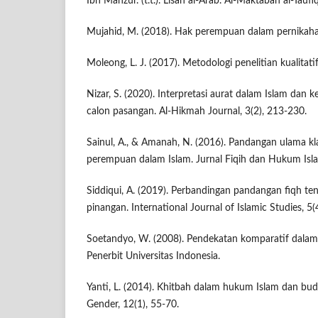
Ibn Manzur. (t.t.). Lisan al-Arab. Al-Maktabah al-Taufi
Mujahid, M. (2018). Hak perempuan dalam pernikahan
Moleong, L. J. (2017). Metodologi penelitian kualitat
Nizar, S. (2020). Interpretasi aurat dalam Islam dan 
calon pasangan. Al-Hikmah Journal, 3(2), 213-230.
Sainul, A., & Amanah, N. (2016). Pandangan ulama kl
perempuan dalam Islam. Jurnal Fiqih dan Hukum Isla
Siddiqui, A. (2019). Perbandingan pandangan fiqh te
pinangan. International Journal of Islamic Studies, 5(
Soetandyo, W. (2008). Pendekatan komparatif dalam
Penerbit Universitas Indonesia.
Yanti, L. (2014). Khitbah dalam hukum Islam dan buda
Gender, 12(1), 55-70.