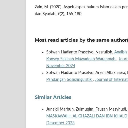
Zain, M. (2020). Aspek-aspek hukum Islam dalam p
dan Syariah, 9(2), 165-180.
Most read articles by the same author(
Sofwan Hadianto Prasetyo, Nasrulloh,
Analisi
Konsep Sakinah Mawaddah Warahmah
,
Journ
November 2024
Sofwan Hadianto Prasetyo, Arieni Alfakhaera,
Pandangan Sosiolinguistik
,
Journal of Interna
Similar Articles
Junaidi Marbun, Zulmuqim, Fauzah Masyhudi,
MASKAWAIH, AL-GHAZALI DAN IBN KHAL
Desember 2023