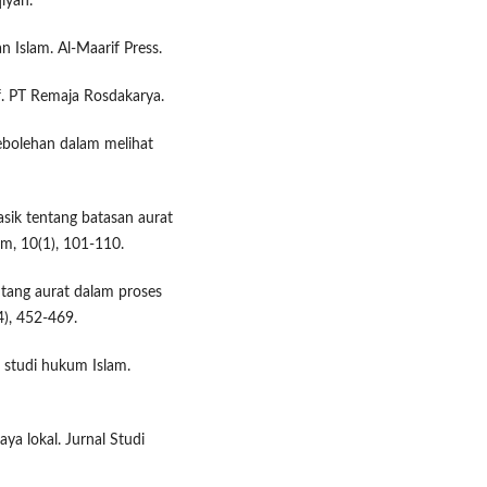
qiyah.
 Islam. Al-Maarif Press.
if. PT Remaja Rosdakarya.
kebolehan dalam melihat
asik tentang batasan aurat
m, 10(1), 101-110.
ntang aurat dalam proses
4), 452-469.
 studi hukum Islam.
ya lokal. Jurnal Studi