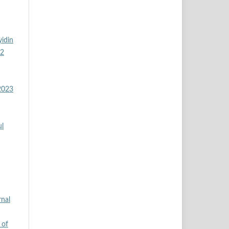
yidin
 2
 2023
ul
rnal
 of