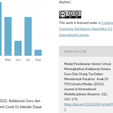
(Author)
This work is licensed under a
Creative
Commons Attribution-ShareAlike 4.0
International License
.
HOW TO CITE
Model Pendekatan Sistem Untuk
Meningkatkan Kolaborasi Antara
Guru Dan Orang Tua Dalam
Membentuk Karakter Anak Di
TPQ Umaira Medan. (2023).
Journal of International
Multidisciplinary Research
,
1
(2),
165-170.
022). Kolaborasi Guru dan
https://doi.org/10.62504/prtrqk
mi Covid Di Sekolah Dasar.
3