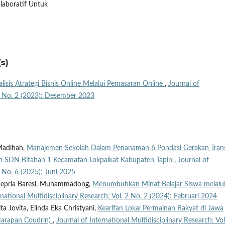
laboratif Untuk
s)
lisis Atrategi Bisnis Online Melalui Pemasaran Online
,
Journal of
. 1 No. 2 (2023): Desember 2023
Madihah,
Manajemen Sekolah Dalam Penanaman 6 Pondasi Gerakan Trans
n SDN Bitahan 1 Kecamatan Lokpaikat Kabupaten Tapin
,
Journal of
3 No. 6 (2025): Juni 2025
n Sepria Baresi, Muhammadong,
Menumbuhkan Minat Belajar Siswa melalu
rnational Multidisciplinary Research: Vol. 2 No. 2 (2024): Februari 2024
ta Jovita, Elinda Eka Christyani,
Kearifan Lokal Permainan Rakyat di Jawa
 Harapan Coudrin)
,
Journal of International Multidisciplinary Research: Vol