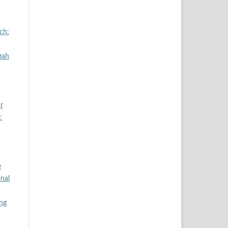
ch:
gah
r
:
e
onal
ng