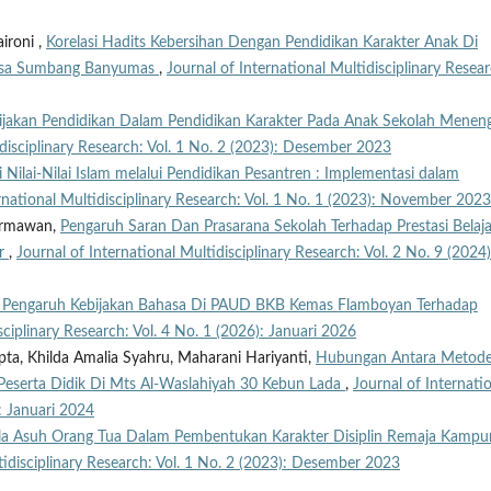
aironi ,
Korelasi Hadits Kebersihan Dengan Pendidikan Karakter Anak Di
ayasa Sumbang Banyumas
,
Journal of International Multidisciplinary Resear
ijakan Pendidikan Dalam Pendidikan Karakter Pada Anak Sekolah Menen
idisciplinary Research: Vol. 1 No. 2 (2023): Desember 2023
 Nilai-Nilai Islam melalui Pendidikan Pesantren : Implementasi dalam
rnational Multidisciplinary Research: Vol. 1 No. 1 (2023): November 2023
Dermawan,
Pengaruh Saran Dan Prasarana Sekolah Terhadap Prestasi Belaja
or
,
Journal of International Multidisciplinary Research: Vol. 2 No. 9 (2024)
is Pengaruh Kebijakan Bahasa Di PAUD BKB Kemas Flamboyan Terhadap
sciplinary Research: Vol. 4 No. 1 (2026): Januari 2026
Cipta, Khilda Amalia Syahru, Maharani Hariyanti,
Hubungan Antara Metod
Peserta Didik Di Mts Al-Waslahiyah 30 Kebun Lada
,
Journal of Internati
): Januari 2024
la Asuh Orang Tua Dalam Pembentukan Karakter Disiplin Remaja Kampu
tidisciplinary Research: Vol. 1 No. 2 (2023): Desember 2023