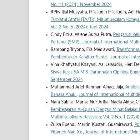
No. 11 (2024): November 2024
Rifky Ijlal Musyaffa, Hilalludin Hilalludin, Adi H
Tarbiatul Athfal (TA/TK) Miftahussalam Kot
Vol. 2 No. 6 (2024): Juni 2024
Cindy Fitria, Wiene Surya Putra,
Pengaruh Keb
Pertama (SMP)
,
Journal of International Mult
Bambang Triyono, Elis Mediawati,
Transformasi
Pembentukan Karakter Santri
,
Journal of Inte
Vina Khafiyatul Khayani, Aal Jalaludin, Heri 
Siswa Kelas 5A MIS Darunnajah Cipining Bog
September 2024
Muhammad Arief Rahman Alhaq, Jaja,
Analis
Bahasa Anak
,
Journal of International Multidi
Nafa Sabilla, Marisa Nur Arifia, Nadia Aldisa 
Pembelajaran Al-Quran Dengan Minat Belajar 
Multidisciplinary Research: Vol. 2 No. 1 (2024
Zulka Ependi, Martin Kustati, Gusmirawati,
Po
Pitameh Nan Xx
,
Journal of International Mul