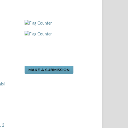
MAKE A SUBMISSION
isi
i
. 2