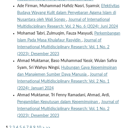
Ade Firman, Muhammad Hafidz Nasri, Syamsir,
Efektivitas
Budaya Wayang Kulit dalam Penyebaran Agama Islam di
Nusantara oleh Wali Songo
,
Journal of International
Multidisciplinary Research: Vol. 2 No. 6 (2024): Juni 2024
Mohamad Tabri, Zulmuqim, Fauza Masyudi,
Perkembangan
Islam Pada Masa Khulafaur Rasyidin
,
Journal of
International Multidisciplinary Research: Vol. 1 No. 2
(2023): Desember 2023
Ahmad Muktamar, Baso Muhammad Yassir, Wulan Safira
Syam, Sri Wahyu Ningsi,
Hubungan Gaya Kepemimpinan
dan Manajemen Sumber Daya Manusia
,
Journal of
International Multidisciplinary Research: Vol. 2 No. 1
(2024): Januari 2024
Ahmad Muktamar, Tri Fenny Ramadani, Ahmad, Ardi,
Pengambilan Keputusan dalam Kepemimpinan
,
Journal of
International Multidisciplinary Research: Vol. 1 No. 2
(2023): Desember 2023
1
2
3
4
5
6
7
8
9
10
>
>>