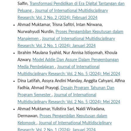
Salfin,
Transformasi Pendidikan di Era Digital Tantangan dan
Peluang
,
Journal of International Multidisciplinary
Research: Vol. 2 No. 2 (2024): Februari 2024
Ahmad Muktamar, Trisna Safitri, Intan Nirwana,
Nurwahyudi Nurdin,
Proses Pengambilan Keputusan dalam
Manajemen
,
Journal of International Multidisciplinary
Research: Vol. 2 No. 1 (2024): Januari 2024
Ibrahim Maulana Syahid, Nur Annisa Istiqomah, Khoula
Azwary,
Model Addie Dan Assure Dalam Pengembangan
Media Pembelajaran
,
Journal of International
Multidisciplinary Research: Vol. 2 No. 5 (2024): Mei 2024
Dina Latifah, Assyra Andini Manday, Anggita Cahyani, Alfina
Fadhia, Ahmad Prayogi,
Desain Program Tahunan Dan
Program Semester
,
Journal of International
Multidisciplinary Research: Vol. 2 No. 5 (2024): Mei 2024
Ahmad Muktamar, Yulistira Sari, Naldi Wiradana,
Dermawan,
Proses Pengambilan Keputusan dalam
Kelompok
,
Journal of International Multidisciplinary
Research: Vol. 2 No. 1 (2024): Januari 2024