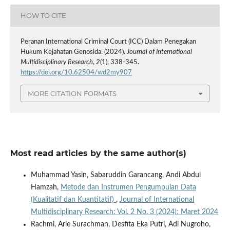
HOW TO CITE
Peranan International Criminal Court (ICC) Dalam Penegakan
Hukum Kejahatan Genosida. (2024).
Journal of International
Multidisciplinary Research
,
2
(1), 338-345.
https://doi.org/10.62504/wd2my907
MORE CITATION FORMATS
Most read articles by the same author(s)
Muhammad Yasin, Sabaruddin Garancang, Andi Abdul
Hamzah,
Metode dan Instrumen Pengumpulan Data
(Kualitatif dan Kuantitatif)
,
Journal of International
Multidisciplinary Research: Vol. 2 No. 3 (2024): Maret 2024
Rachmi, Arie Surachman, Desfita Eka Putri, Adi Nugroho,