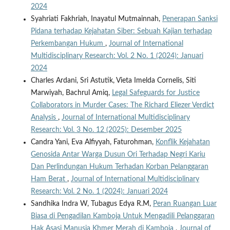
2024
Syahriati Fakhriah, Inayatul Mutmainnah,
Penerapan Sanksi
Pidana terhadap Kejahatan Siber: Sebuah Kajian terhadap
Perkembangan Hukum
,
Journal of International
Multidisciplinary Research: Vol. 2 No. 1 (2024): Januari
2024
Charles Ardani, Sri Astutik, Vieta Imelda Cornelis, Siti
Marwiyah, Bachrul Amiq,
Legal Safeguards for Justice
Collaborators in Murder Cases: The Richard Eliezer Verdict
Analysis
,
Journal of International Multidisciplinary
Research: Vol. 3 No. 12 (2025): Desember 2025
Candra Yani, Eva Alfiyyah, Faturohman,
Konflik Kejahatan
Genosida Antar Warga Dusun Ori Terhadap Negri Kariu
Dan Perlindungan Hukum Terhadan Korban Pelanggaran
Ham Berat
,
Journal of International Multidisciplinary
Research: Vol. 2 No. 1 (2024): Januari 2024
Sandhika Indra W, Tubagus Edya R.M,
Peran Ruangan Luar
Biasa di Pengadilan Kamboja Untuk Mengadili Pelanggaran
Hak Asasi Manusia Khmer Merah di Kamboja
,
Journal of