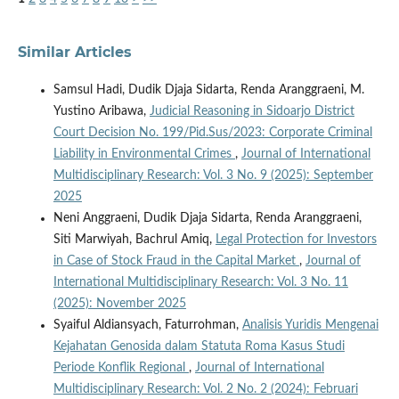
Similar Articles
Samsul Hadi, Dudik Djaja Sidarta, Renda Aranggraeni, M.
Yustino Aribawa,
Judicial Reasoning in Sidoarjo District
Court Decision No. 199/Pid.Sus/2023: Corporate Criminal
Liability in Environmental Crimes
,
Journal of International
Multidisciplinary Research: Vol. 3 No. 9 (2025): September
2025
Neni Anggraeni, Dudik Djaja Sidarta, Renda Aranggraeni,
Siti Marwiyah, Bachrul Amiq,
Legal Protection for Investors
in Case of Stock Fraud in the Capital Market
,
Journal of
International Multidisciplinary Research: Vol. 3 No. 11
(2025): November 2025
Syaiful Aldiansyach, Faturrohman,
Analisis Yuridis Mengenai
Kejahatan Genosida dalam Statuta Roma Kasus Studi
Periode Konflik Regional
,
Journal of International
Multidisciplinary Research: Vol. 2 No. 2 (2024): Februari