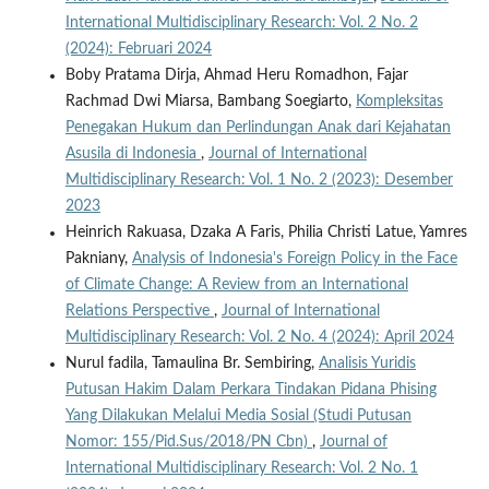
International Multidisciplinary Research: Vol. 2 No. 2
(2024): Februari 2024
Boby Pratama Dirja, Ahmad Heru Romadhon, Fajar
Rachmad Dwi Miarsa, Bambang Soegiarto,
Kompleksitas
Penegakan Hukum dan Perlindungan Anak dari Kejahatan
Asusila di Indonesia
,
Journal of International
Multidisciplinary Research: Vol. 1 No. 2 (2023): Desember
2023
Heinrich Rakuasa, Dzaka A Faris, Philia Christi Latue, Yamres
Pakniany,
Analysis of Indonesia's Foreign Policy in the Face
of Climate Change: A Review from an International
Relations Perspective
,
Journal of International
Multidisciplinary Research: Vol. 2 No. 4 (2024): April 2024
Nurul fadila, Tamaulina Br. Sembiring,
Analisis Yuridis
Putusan Hakim Dalam Perkara Tindakan Pidana Phising
Yang Dilakukan Melalui Media Sosial (Studi Putusan
Nomor: 155/Pid.Sus/2018/PN Cbn)
,
Journal of
International Multidisciplinary Research: Vol. 2 No. 1