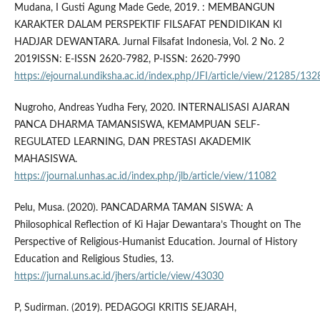
Mudana, I Gusti Agung Made Gede, 2019. : MEMBANGUN
KARAKTER DALAM PERSPEKTIF FILSAFAT PENDIDIKAN KI
HADJAR DEWANTARA. Jurnal Filsafat Indonesia, Vol. 2 No. 2
2019ISSN: E-ISSN 2620-7982, P-ISSN: 2620-7990
https://ejournal.undiksha.ac.id/index.php/JFI/article/view/21285/132
Nugroho, Andreas Yudha Fery, 2020. INTERNALISASI AJARAN
PANCA DHARMA TAMANSISWA, KEMAMPUAN SELF-
REGULATED LEARNING, DAN PRESTASI AKADEMIK
MAHASISWA.
https://journal.unhas.ac.id/index.php/jlb/article/view/11082
Pelu, Musa. (2020). PANCADARMA TAMAN SISWA: A
Philosophical Reflection of Ki Hajar Dewantara’s Thought on The
Perspective of Religious-Humanist Education. Journal of History
Education and Religious Studies, 13.
https://jurnal.uns.ac.id/jhers/article/view/43030
P, Sudirman. (2019). PEDAGOGI KRITIS SEJARAH,