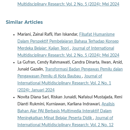
Multidisciplinary Research: Vol. 2 No. 5 (2024): Mei 2024
Similar Articles
Mariani, Zainal Rafli, Ifan Iskandar,
Filsafat Humanisme
Dalam Perspektif Pembelajaran Bahasa Terhadap Konsep
Merdeka Belajar: Kajian Teori
,
Journal of International
Multidisciplinary Research: Vol. 2 No. 5 (2024): Mei 2024
La Gufran, Cendy Rahmawati, Candra Dinarta, Ilwan, Arsid,
Junaid Gazalin,
Transformasi Badan Pengawas Pemilu dalan
Pengawasan Pemilu di Kota Baubau
,
Journal of
International Multidisciplinary Research: Vol. 2 No. 1
(2024): Januari 2024
Novita Diana Sari, Riskan Junaidi, Nafaisul Mustajada, Reni
Dianti Rukmini, Kurniawan, Karliana Indrawari,
Analisis
Bahan Ajar PAI Berbasis Multimedia Interaktif Dalam
Meningkatkan Minat Belajar Peserta Didik
,
Journal of
International Multidisciplinary Research: Vol. 2 No. 12