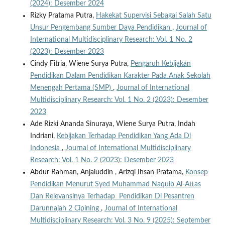
(2024): Desember 2024
Rizky Pratama Putra,
Hakekat Supervisi Sebagai Salah Satu
Unsur Pengembang Sumber Daya Pendidikan
,
Journal of
International Multidisciplinary Research: Vol. 1 No. 2
(2023): Desember 2023
Cindy Fitria, Wiene Surya Putra,
Pengaruh Kebijakan
Pendidikan Dalam Pendidikan Karakter Pada Anak Sekolah
Menengah Pertama (SMP)
,
Journal of International
Multidisciplinary Research: Vol. 1 No. 2 (2023): Desember
2023
Ade Rizki Ananda Sinuraya, Wiene Surya Putra, Indah
Indriani,
Kebijakan Terhadap Pendidikan Yang Ada Di
Indonesia
,
Journal of International Multidisciplinary
Research: Vol. 1 No. 2 (2023): Desember 2023
Abdur Rahman, Anjaluddin , Arizqi Ihsan Pratama,
Konsep
Pendidikan Menurut Syed Muhammad Naquib Al-Attas
Dan Relevansinya Terhadap Pendidikan Di Pesantren
Darunnajah 2 Cipining
,
Journal of International
Multidisciplinary Research: Vol. 3 No. 9 (2025): September