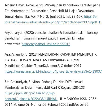
Albany, Devin Akbar, 2021. Perwujudan Pendidikan Karakter pada
Era Kontemporer Berdasarkan Perspektif Ki Hajar Dewantara.
Jurnal Humanitas Vol. 7 No. 2, Juni 2021, hal. 93-107.
https://e-
journal.hamzanwadi.ac.id/index.php/jhm/article/view/3393/pdf_15
Aryati, aryati (2023) conscientization & liberation dalam konsep
pendidikan humanis menurut paulo freire dan ki hadjar
dewantara.
http://repositori.unsil.ac.id/9901/
Asa, Agam Ibnu, 2019. PENDIDIKAN KARAKTER MENURUT KI
HADJAR DEWANTARA DAN DRIYARKARA. Jurnal
PendidikanKarakter, TahunIX,Nomor2, Oktober 2019
https://journal.uny.ac.id/index.php/jpka/article/view/25361/13037
Siti Aminuriyah, Suyitno, Endang Fauziati Differensiasi
Pembelajaran Dalam Perspektif Carl R Rogers_128-133
https://lppm.stkippacitan.ac.id/wp-
content/uploads/2022/06/JURNAL-
HUMANIORA-ISSN-2356-
0614_Volume-09_Nomor-02_Februari-2022.pdf#page=62