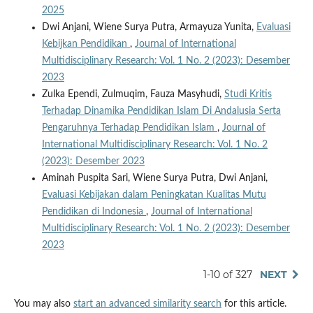
2025
Dwi Anjani, Wiene Surya Putra, Armayuza Yunita,
Evaluasi
Kebijkan Pendidikan
,
Journal of International
Multidisciplinary Research: Vol. 1 No. 2 (2023): Desember
2023
Zulka Ependi, Zulmuqim, Fauza Masyhudi,
Studi Kritis
Terhadap Dinamika Pendidikan Islam Di Andalusia Serta
Pengaruhnya Terhadap Pendidikan Islam
,
Journal of
International Multidisciplinary Research: Vol. 1 No. 2
(2023): Desember 2023
Aminah Puspita Sari, Wiene Surya Putra, Dwi Anjani,
Evaluasi Kebijakan dalam Peningkatan Kualitas Mutu
Pendidikan di Indonesia
,
Journal of International
Multidisciplinary Research: Vol. 1 No. 2 (2023): Desember
2023
1-10 of 327
NEXT
You may also
start an advanced similarity search
for this article.