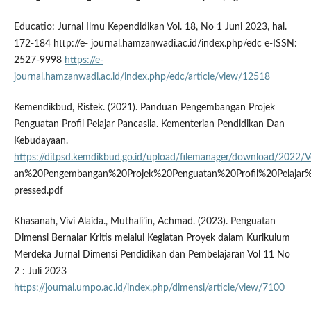
Educatio: Jurnal Ilmu Kependidikan Vol. 18, No 1 Juni 2023, hal.
172-184 http://e- journal.hamzanwadi.ac.id/index.php/edc e-ISSN:
2527-9998
https://e-
journal.hamzanwadi.ac.id/index.php/edc/article/view/12518
Kemendikbud, Ristek. (2021). Panduan Pengembangan Projek
Penguatan Profil Pelajar Pancasila. Kementerian Pendidikan Dan
Kebudayaan.
https://ditpsd.kemdikbud.go.id/upload/filemanager/download/2022/
an%20Pengembangan%20Projek%20Penguatan%20Profil%20Pelajar%
pressed.pdf
Khasanah, Vivi Alaida., Muthali’in, Achmad. (2023). Penguatan
Dimensi Bernalar Kritis melalui Kegiatan Proyek dalam Kurikulum
Merdeka Jurnal Dimensi Pendidikan dan Pembelajaran Vol 11 No
2 : Juli 2023
https://journal.umpo.ac.id/index.php/dimensi/article/view/7100