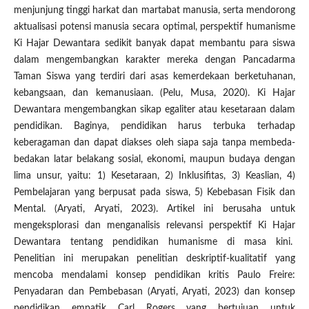
menjunjung tinggi harkat dan martabat manusia, serta mendorong
aktualisasi potensi manusia secara optimal, perspektif humanisme
Ki Hajar Dewantara sedikit banyak dapat membantu para siswa
dalam mengembangkan karakter mereka dengan Pancadarma
Taman Siswa yang terdiri dari asas kemerdekaan berketuhanan,
kebangsaan, dan kemanusiaan. (Pelu, Musa, 2020). Ki Hajar
Dewantara mengembangkan sikap egaliter atau kesetaraan dalam
pendidikan. Baginya, pendidikan
harus terbuka terhadap
keberagaman dan dapat diakses oleh siapa saja tanpa membeda-
bedakan latar belakang sosial, ekonomi, maupun budaya dengan
lima unsur, yaitu: 1) Kesetaraan, 2) Inklusifitas, 3) Keaslian, 4)
Pembelajaran yang berpusat pada siswa, 5) Kebebasan Fisik dan
Mental. (Aryati, Aryati, 2023). Artikel ini berusaha untuk
mengeksplorasi dan menganalisis relevansi perspektif Ki Hajar
Dewantara tentang pendidikan humanisme di masa kini.
Penelitian ini merupakan penelitian deskriptif-kualitatif yang
mencoba mendalami konsep pendidikan kritis Paulo Freire:
Penyadaran dan Pembebasan (Aryati, Aryati, 2023) dan konsep
pendidikan empatik Carl Rogers yang bertujuan untuk