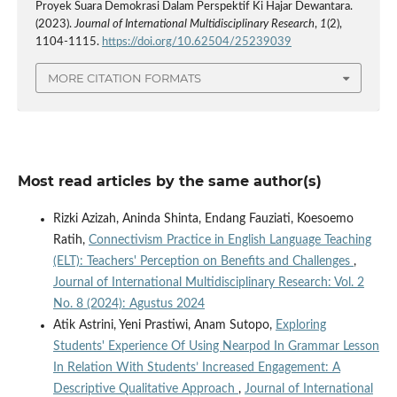
Proyek Suara Demokrasi Dalam Perspektif Ki Hajar Dewantara.
(2023).
Journal of International Multidisciplinary Research
,
1
(2),
1104-1115.
https://doi.org/10.62504/25239039
MORE CITATION FORMATS
Most read articles by the same author(s)
Rizki Azizah, Aninda Shinta, Endang Fauziati, Koesoemo
Ratih,
Connectivism Practice in English Language Teaching
(ELT): Teachers' Perception on Benefits and Challenges
,
Journal of International Multidisciplinary Research: Vol. 2
No. 8 (2024): Agustus 2024
Atik Astrini, Yeni Prastiwi, Anam Sutopo,
Exploring
Students' Experience Of Using Nearpod In Grammar Lesson
In Relation With Students’ Increased Engagement: A
Descriptive Qualitative Approach
,
Journal of International