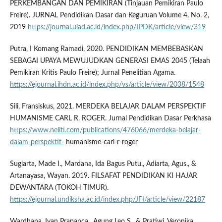
PERKEMBANGAN DAN PEMIKIRAN (Tinjauan Pemikiran Paulo
Freire). JURNAL Pendidikan Dasar dan Keguruan Volume 4, No. 2,
2019
https://journal.uiad.ac.id/index.php/JPDK/article/view/319
Putra, I Komang Ramadi, 2020. PENDIDIKAN MEMBEBASKAN
SEBAGAI UPAYA MEWUJUDKAN GENERASI EMAS 2045 (Telaah
Pemikiran Kritis Paulo Freire); Jurnal Penelitian Agama.
https://ejournal.ihdn.ac.id/index.php/vs/article/view/2038/1548
Sili, Fransiskus, 2021. MERDEKA BELAJAR DALAM PERSPEKTIF
HUMANISME CARL R. ROGER. Jurnal Pendidikan Dasar Perkhasa
https://www.neliti.com/publications/476066/merdeka-belajar-
dalam-perspektif-
humanisme-carl-r-roger
Sugiarta, Made I., Mardana, Ida Bagus Putu., Adiarta, Agus., &
Artanayasa, Wayan. 2019. FILSAFAT PENDIDIKAN KI HAJAR
DEWANTARA (TOKOH TIMUR).
https://ejournal.undiksha.ac.id/index.php/JFI/article/view/22187
Wardhana, Ivan Prapanca., Agung Leo S., & Pratiwi, Veronika.