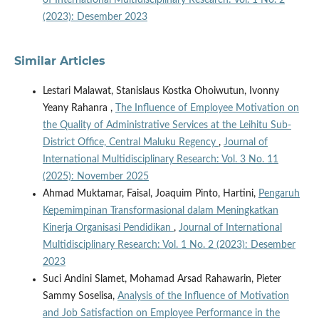
(2023): Desember 2023
Similar Articles
Lestari Malawat, Stanislaus Kostka Ohoiwutun, Ivonny
Yeany Rahanra ,
The Influence of Employee Motivation on
the Quality of Administrative Services at the Leihitu Sub-
District Office, Central Maluku Regency
,
Journal of
International Multidisciplinary Research: Vol. 3 No. 11
(2025): November 2025
Ahmad Muktamar, Faisal, Joaquim Pinto, Hartini,
Pengaruh
Kepemimpinan Transformasional dalam Meningkatkan
Kinerja Organisasi Pendidikan
,
Journal of International
Multidisciplinary Research: Vol. 1 No. 2 (2023): Desember
2023
Suci Andini Slamet, Mohamad Arsad Rahawarin, Pieter
Sammy Soselisa,
Analysis of the Influence of Motivation
and Job Satisfaction on Employee Performance in the