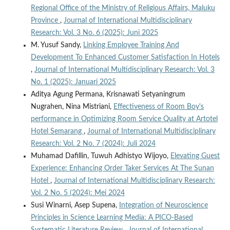
Regional Office of the Ministry of Religious Affairs, Maluku
Province
,
Journal of International Multidisciplinary
Research: Vol. 3 No. 6 (2025): Juni 2025
M. Yusuf Sandy,
Linking Employee Training And
Development To Enhanced Customer Satisfaction In Hotels
,
Journal of International Multidisciplinary Research: Vol. 3
No. 1 (2025): Januari 2025
Aditya Agung Permana, Krisnawati Setyaningrum
Nugrahen, Nina Mistriani,
Effectiveness of Room Boy's
performance in Optimizing Room Service Quality at Artotel
Hotel Semarang
,
Journal of International Multidisciplinary
Research: Vol. 2 No. 7 (2024): Juli 2024
Muhamad Dafillin, Tuwuh Adhistyo Wijoyo,
Elevating Guest
Experience: Enhancing Order Taker Services At The Sunan
Hotel
,
Journal of International Multidisciplinary Research:
Vol. 2 No. 5 (2024): Mei 2024
Susi Winarni, Asep Supena,
Integration of Neuroscience
Principles in Science Learning Media: A PICO-Based
Systematic Literature Review
,
Journal of International