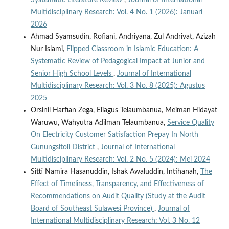
Multidisciplinary Research: Vol. 4 No. 1 (2026): Januari
2026
Ahmad Syamsudin, Rofiani, Andriyana, Zul Andrivat, Azizah
Nur Islami,
Flipped Classroom in Islamic Education: A
Systematic Review of Pedagogical Impact at Junior and
Senior High School Levels
,
Journal of International
Multidisciplinary Research: Vol. 3 No. 8 (2025): Agustus
2025
Orsinil Harfian Zega, Eliagus Telaumbanua, Meiman Hidayat
Waruwu, Wahyutra Adilman Telaumbanua,
Service Quality
On Electricity Customer Satisfaction Prepay In North
Gunungsitoli District
,
Journal of International
Multidisciplinary Research: Vol. 2 No. 5 (2024): Mei 2024
Sitti Namira Hasanuddin, Ishak Awaluddin, Intihanah,
The
Effect of Timeliness, Transparency, and Effectiveness of
Recommendations on Audit Quality (Study at the Audit
Board of Southeast Sulawesi Province)
,
Journal of
International Multidisciplinary Research: Vol. 3 No. 12