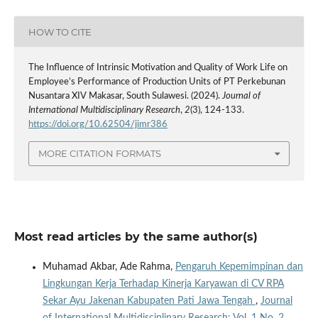
HOW TO CITE
The Influence of Intrinsic Motivation and Quality of Work Life on
Employee’s Performance of Production Units of PT Perkebunan
Nusantara XIV Makasar, South Sulawesi. (2024).
Journal of
International Multidisciplinary Research
,
2
(3), 124-133.
https://doi.org/10.62504/jimr386
MORE CITATION FORMATS
Most read articles by the same author(s)
Muhamad Akbar, Ade Rahma,
Pengaruh Kepemimpinan dan
Lingkungan Kerja Terhadap Kinerja Karyawan di CV RPA
Sekar Ayu Jakenan Kabupaten Pati Jawa Tengah
,
Journal
of International Multidisciplinary Research: Vol. 1 No. 2