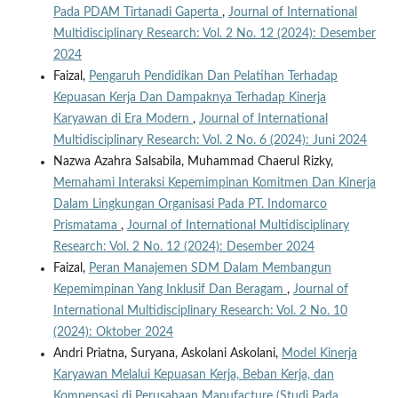
Pada PDAM Tirtanadi Gaperta
,
Journal of International
Multidisciplinary Research: Vol. 2 No. 12 (2024): Desember
2024
Faizal,
Pengaruh Pendidikan Dan Pelatihan Terhadap
Kepuasan Kerja Dan Dampaknya Terhadap Kinerja
Karyawan di Era Modern
,
Journal of International
Multidisciplinary Research: Vol. 2 No. 6 (2024): Juni 2024
Nazwa Azahra Salsabila, Muhammad Chaerul Rizky,
Memahami Interaksi Kepemimpinan Komitmen Dan Kinerja
Dalam Lingkungan Organisasi Pada PT. Indomarco
Prismatama
,
Journal of International Multidisciplinary
Research: Vol. 2 No. 12 (2024): Desember 2024
Faizal,
Peran Manajemen SDM Dalam Membangun
Kepemimpinan Yang Inklusif Dan Beragam
,
Journal of
International Multidisciplinary Research: Vol. 2 No. 10
(2024): Oktober 2024
Andri Priatna, Suryana, Askolani Askolani,
Model Kinerja
Karyawan Melalui Kepuasan Kerja, Beban Kerja, dan
Kompensasi di Perusahaan Manufacture (Studi Pada