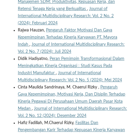
Manajemen SDM: Produktivitas, Kepuasan Kerja, dan
Retensi Tenaga Kerja yang Berkualitas
,
Journal of
International Multidisciplinary Research: Vol. 2 No. 2
(2024): Februari 2024
Rajwa Hauzan,
Pengaruh Faktor Motivasi Dan Gaya
Kepemimpinan Terhadap Kinerja Karyawan PT. Mayora
Indah
,
Journal of International Multidisciplinary Research:
Vol. 2 No. 7 (2024): Juli 2024
Didik Hadiyatno,
Peran Pemimpin Transformasional Dalam
Meningkatkan Kinerja Organisasi : Studi Kasus Pada
Industri Manufaktur
,
Journal of International
Multidisciplinary Research: Vol. 2 No. 5 (2024): Mei 2024
Cinta Maulida Sandrinaya, M. Chaerul Rizky ,
Pengaruh
Gaya Kepemimpinan, Motivasi Kerja, Dan Disiplin Terhadap
Kinerja Pegawai Di Perusahaan Umum Daerah Pasar Kota
Medan
,
Journal of International Multidisciplinary Research:
Vol. 2 No. 12 (2024): Desember 2024
Hafiz Fadillah, M.Chaerul Rizky,
Fasilitas Dan
Pengembangan Karir Terhadap Kepuasan Kinerja Karyawan