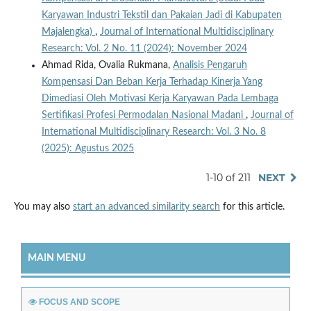
Karyawan Industri Tekstil dan Pakaian Jadi di Kabupaten
Majalengka)
,
Journal of International Multidisciplinary
Research: Vol. 2 No. 11 (2024): November 2024
Ahmad Rida, Ovalia Rukmana,
Analisis Pengaruh
Kompensasi Dan Beban Kerja Terhadap Kinerja Yang
Dimediasi Oleh Motivasi Kerja Karyawan Pada Lembaga
Sertifikasi Profesi Permodalan Nasional Madani
,
Journal of
International Multidisciplinary Research: Vol. 3 No. 8
(2025): Agustus 2025
1-10 of 211
NEXT
You may also
start an advanced similarity search
for this article.
MAIN MENU
FOCUS AND SCOPE