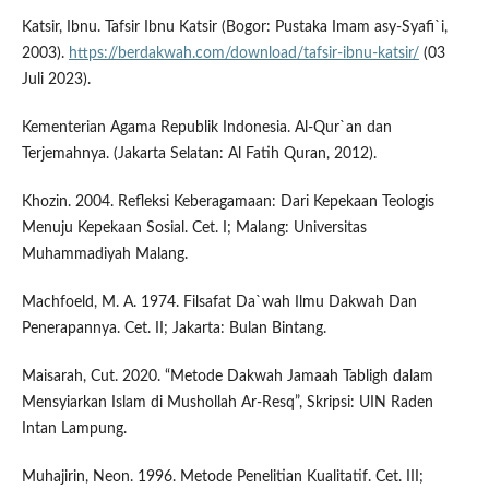
Katsir, Ibnu. Tafsir Ibnu Katsir (Bogor: Pustaka Imam asy-Syafi`i,
2003).
https://berdakwah.com/download/tafsir-ibnu-katsir/
(03
Juli 2023).
Kementerian Agama Republik Indonesia. Al-Qur`an dan
Terjemahnya. (Jakarta Selatan: Al Fatih Quran, 2012).
Khozin. 2004. Refleksi Keberagamaan: Dari Kepekaan Teologis
Menuju Kepekaan Sosial. Cet. I; Malang: Universitas
Muhammadiyah Malang.
Machfoeld, M. A. 1974. Filsafat Da`wah Ilmu Dakwah Dan
Penerapannya. Cet. II; Jakarta: Bulan Bintang.
Maisarah, Cut. 2020. “Metode Dakwah Jamaah Tabligh dalam
Mensyiarkan Islam di Mushollah Ar-Resq”, Skripsi: UIN Raden
Intan Lampung.
Muhajirin, Neon. 1996. Metode Penelitian Kualitatif. Cet. III;