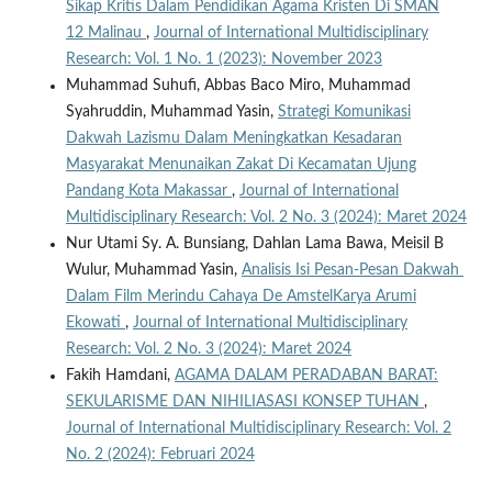
Sikap Kritis Dalam Pendidikan Agama Kristen Di SMAN
12 Malinau
,
Journal of International Multidisciplinary
Research: Vol. 1 No. 1 (2023): November 2023
Muhammad Suhufi, Abbas Baco Miro, Muhammad
Syahruddin, Muhammad Yasin,
Strategi Komunikasi
Dakwah Lazismu Dalam Meningkatkan Kesadaran
Masyarakat Menunaikan Zakat Di Kecamatan Ujung
Pandang Kota Makassar
,
Journal of International
Multidisciplinary Research: Vol. 2 No. 3 (2024): Maret 2024
Nur Utami Sy. A. Bunsiang, Dahlan Lama Bawa, Meisil B
Wulur, Muhammad Yasin,
Analisis Isi Pesan-Pesan Dakwah
Dalam Film Merindu Cahaya De AmstelKarya Arumi
Ekowati
,
Journal of International Multidisciplinary
Research: Vol. 2 No. 3 (2024): Maret 2024
Fakih Hamdani,
AGAMA DALAM PERADABAN BARAT:
SEKULARISME DAN NIHILIASASI KONSEP TUHAN
,
Journal of International Multidisciplinary Research: Vol. 2
No. 2 (2024): Februari 2024