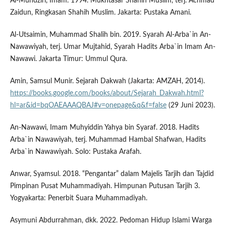
Al-Mundziri, Imam. 1994. Mukhtasar Shahih Muslim, terj. Achmad
Zaidun, Ringkasan Shahih Muslim. Jakarta: Pustaka Amani.
Al-Utsaimin, Muhammad Shalih bin. 2019. Syarah Al-Arba`in An-
Nawawiyah, terj. Umar Mujtahid, Syarah Hadits Arba`in Imam An-
Nawawi. Jakarta Timur: Ummul Qura.
Amin, Samsul Munir. Sejarah Dakwah (Jakarta: AMZAH, 2014).
https://books.google.com/books/about/Sejarah_Dakwah.html?
hl=ar&id=bqOAEAAAQBAJ#v=onepage&q&f=false
(29 Juni 2023).
An-Nawawi, Imam Muhyiddin Yahya bin Syaraf. 2018. Hadits
Arba`in Nawawiyah, terj. Muhammad Hambal Shafwan, Hadits
Arba`in Nawawiyah. Solo: Pustaka Arafah.
Anwar, Syamsul. 2018. “Pengantar” dalam Majelis Tarjih dan Tajdid
Pimpinan Pusat Muhammadiyah. Himpunan Putusan Tarjih 3.
Yogyakarta: Penerbit Suara Muhammadiyah.
Asymuni Abdurrahman, dkk. 2022. Pedoman Hidup Islami Warga