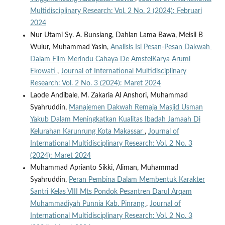
Multidisciplinary Research: Vol. 2 No. 2 (2024): Februari
2024
Nur Utami Sy. A. Bunsiang, Dahlan Lama Bawa, Meisil B
Wulur, Muhammad Yasin,
Analisis Isi Pesan-Pesan Dakwah
Dalam Film Merindu Cahaya De AmstelKarya Arumi
Ekowati
,
Journal of International Multidisciplinary
Research: Vol. 2 No. 3 (2024): Maret 2024
Laode Andibale, M. Zakaria Al Anshori, Muhammad
Syahruddin,
Manajemen Dakwah Remaja Masjid Usman
Yakub Dalam Meningkatkan Kualitas Ibadah Jamaah Di
Kelurahan Karunrung Kota Makassar
,
Journal of
International Multidisciplinary Research: Vol. 2 No. 3
(2024): Maret 2024
Muhammad Aprianto Sikki, Aliman, Muhammad
Syahruddin,
Peran Pembina Dalam Membentuk Karakter
Santri Kelas VIII Mts Pondok Pesantren Darul Arqam
Muhammadiyah Punnia Kab. Pinrang
,
Journal of
International Multidisciplinary Research: Vol. 2 No. 3