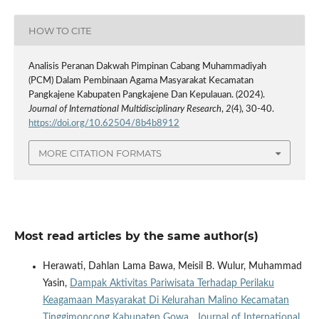
HOW TO CITE
Analisis Peranan Dakwah Pimpinan Cabang Muhammadiyah
(PCM) Dalam Pembinaan Agama Masyarakat Kecamatan
Pangkajene Kabupaten Pangkajene Dan Kepulauan. (2024).
Journal of International Multidisciplinary Research
,
2
(4), 30-40.
https://doi.org/10.62504/8b4b8912
MORE CITATION FORMATS
Most read articles by the same author(s)
Herawati, Dahlan Lama Bawa, Meisil B. Wulur, Muhammad
Yasin,
Dampak Aktivitas Pariwisata Terhadap Perilaku
Keagamaan Masyarakat Di Kelurahan Malino Kecamatan
Tinggimoncong Kabupaten Gowa
,
Journal of International