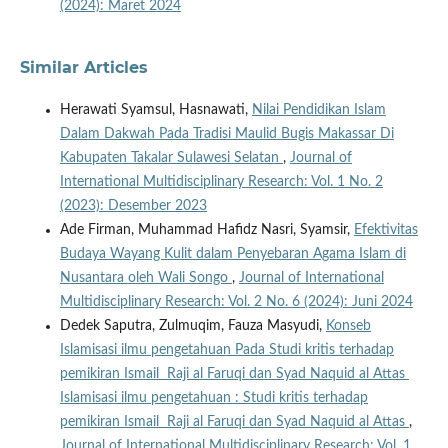
(2024): Maret 2024
Similar Articles
Herawati Syamsul, Hasnawati,
Nilai Pendidikan Islam
Dalam Dakwah Pada Tradisi Maulid Bugis Makassar Di
Kabupaten Takalar Sulawesi Selatan
,
Journal of
International Multidisciplinary Research: Vol. 1 No. 2
(2023): Desember 2023
Ade Firman, Muhammad Hafidz Nasri, Syamsir,
Efektivitas
Budaya Wayang Kulit dalam Penyebaran Agama Islam di
Nusantara oleh Wali Songo
,
Journal of International
Multidisciplinary Research: Vol. 2 No. 6 (2024): Juni 2024
Dedek Saputra, Zulmuqim, Fauza Masyudi,
Konseb
Islamisasi ilmu pengetahuan Pada Studi kritis terhadap
pemikiran Ismail Raji al Faruqi dan Syad Naquid al Attas
Islamisasi ilmu pengetahuan : Studi kritis terhadap
pemikiran Ismail Raji al Faruqi dan Syad Naquid al Attas
,
Journal of International Multidisciplinary Research: Vol. 1