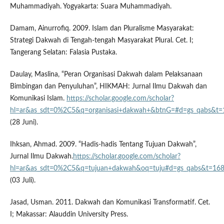
Muhammadiyah. Yogyakarta: Suara Muhammadiyah.
Damam, Ainurrofiq. 2009. Islam dan Pluralisme Masyarakat:
Strategi Dakwah di Tengah-tengah Masyarakat Plural. Cet. I;
Tangerang Selatan: Falasia Pustaka.
Daulay, Maslina, “Peran Organisasi Dakwah dalam Pelaksanaan
Bimbingan dan Penyuluhan”, HIKMAH: Jurnal Ilmu Dakwah dan
Komunikasi Islam.
https://scholar.google.com/scholar?
hl=ar&as_sdt=0%2C5&q=organisasi+dakwah+&btnG=#d=gs_qabs&
(28 Juni).
Ihksan, Ahmad. 2009. “Hadis-hadis Tentang Tujuan Dakwah”,
Jurnal Ilmu Dakwah.
https://scholar.google.com/scholar?
hl=ar&as_sdt=0%2C5&q=tujuan+dakwah&oq=tuju#d=gs_qabs&t=
(03 Juli).
Jasad, Usman. 2011. Dakwah dan Komunikasi Transformatif. Cet.
I; Makassar: Alauddin University Press.