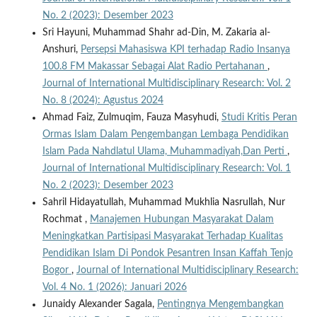
No. 2 (2023): Desember 2023
Sri Hayuni, Muhammad Shahr ad-Din, M. Zakaria al-
Anshuri,
Persepsi Mahasiswa KPI terhadap Radio Insanya
100.8 FM Makassar Sebagai Alat Radio Pertahanan
,
Journal of International Multidisciplinary Research: Vol. 2
No. 8 (2024): Agustus 2024
Ahmad Faiz, Zulmuqim, Fauza Masyhudi,
Studi Kritis Peran
Ormas Islam Dalam Pengembangan Lembaga Pendidikan
Islam Pada Nahdlatul Ulama, Muhammadiyah,Dan Perti
,
Journal of International Multidisciplinary Research: Vol. 1
No. 2 (2023): Desember 2023
Sahril Hidayatullah, Muhammad Mukhlia Nasrullah, Nur
Rochmat ,
Manajemen Hubungan Masyarakat Dalam
Meningkatkan Partisipasi Masyarakat Terhadap Kualitas
Pendidikan Islam Di Pondok Pesantren Insan Kaffah Tenjo
Bogor
,
Journal of International Multidisciplinary Research:
Vol. 4 No. 1 (2026): Januari 2026
Junaidy Alexander Sagala,
Pentingnya Mengembangkan