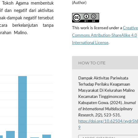
(Author)
ian Tokoh Agama membentuk
 dan negatif dari aktivitas
pak-dampak negatif tersebut
cara berkelanjutan tanpa
This work is licensed under a
Creative
urahan Malino.
Commons Attribution-ShareAlike 4.0
International License
.
HOW TO CITE
Dampak Aktivitas Pariwisata
Terhadap Perilaku Keagamaan
Masyarakat Di Kelurahan Malino
Kecamatan Tinggimoncong
Kabupaten Gowa. (2024).
Journal
of International Multidisciplinary
Research
,
2
(2), 523-531.
https://doi.org/10.62504/xydr5h
9