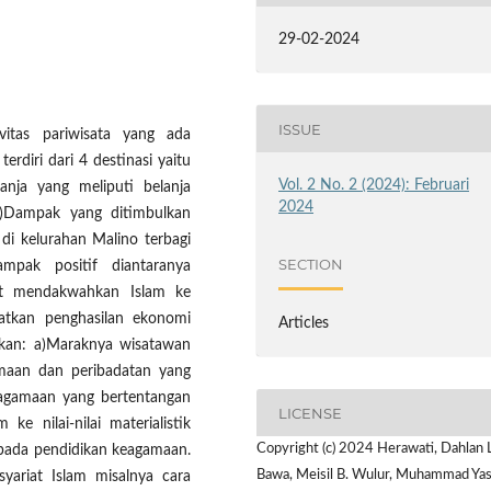
29-02-2024
ISSUE
vitas pariwisata yang ada
rdiri dari 4 destinasi yaitu
Vol. 2 No. 2 (2024): Februari
anja yang meliputi belanja
2024
)Dampak yang ditimbulkan
 di kelurahan Malino terbagi
SECTION
pak positif diantaranya
t mendakwahkan Islam ke
atkan penghasilan ekonomi
Articles
lkan: a)Maraknya wisatawan
maan dan peribadatan yang
agamaan yang bertentangan
LICENSE
 ke nilai-nilai materialistik
Copyright (c) 2024 Herawati, Dahlan
ipada pendidikan keagamaan.
Bawa, Meisil B. Wulur, Muhammad Yas
syariat Islam misalnya cara