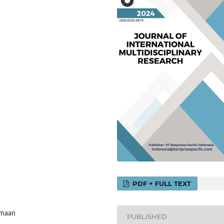
PDF + FULL TEXT
amaan
PUBLISHED