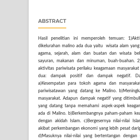
ABSTRACT
Hasil penelitian ini memperoleh temuan: 1)Akti
dikelurahan malino ada dua yaitu wisata alam yang te
agama, sejarah, alam dan buatan dan wisata bel
sayuran, makanan dan minuman, buah-buahan. 2
aktivitas pariwisata perilaku keagamaan masyarakat
dua: dampak positif dan dampak negatif. Dam
a)Kesempatan para tokoh agama dan masyaraka
pariwisatawan yang datang ke Malino. b)Meningk
masyarakat. Adapun dampak negatif yang ditimbu
yang datang tanpa memahami aspek-aspek keaga
ada di Malino. b)Berkembangnya paham-paham ke
dengan akidah Islam. c)Bergesernya nilai-nilai Islam
akibat perkembangan ekonomi yang lebih pesat dar
d)Masuknya nilai-nilai yang bertentangan dengan 