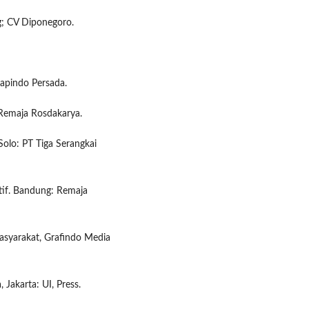
; CV Diponegoro.
rapindo Persada.
Remaja Rosdakarya.
olo: PT Tiga Serangkai
atif. Bandung: Remaja
asyarakat, Grafindo Media
 Jakarta: UI, Press.