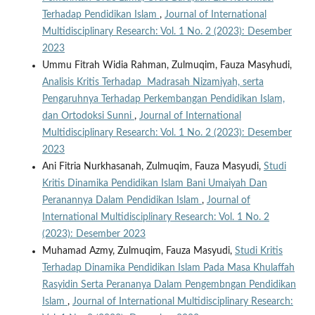
Terhadap Pendidikan Islam
,
Journal of International
Multidisciplinary Research: Vol. 1 No. 2 (2023): Desember
2023
Ummu Fitrah Widia Rahman, Zulmuqim, Fauza Masyhudi,
Analisis Kritis Terhadap Madrasah Nizamiyah, serta
Pengaruhnya Terhadap Perkembangan Pendidikan Islam,
dan Ortodoksi Sunni
,
Journal of International
Multidisciplinary Research: Vol. 1 No. 2 (2023): Desember
2023
Ani Fitria Nurkhasanah, Zulmuqim, Fauza Masyudi,
Studi
Kritis Dinamika Pendidikan Islam Bani Umaiyah Dan
Peranannya Dalam Pendidikan Islam
,
Journal of
International Multidisciplinary Research: Vol. 1 No. 2
(2023): Desember 2023
Muhamad Azmy, Zulmuqim, Fauza Masyudi,
Studi Kritis
Terhadap Dinamika Pendidikan Islam Pada Masa Khulaffah
Rasyidin Serta Perananya Dalam Pengembngan Pendidikan
Islam
,
Journal of International Multidisciplinary Research: