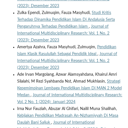
(2023): Desember 2023
Zulka Ependi, Zulmuqim, Fauza Masyhudi,
Studi Kritis
Terhadap Dinamika Pendidikan Islam Di Andalusia Serta
Pengaruhnya Terhadap Pendidikan Islam
,
Journal of
International Multidisciplinary Research: Vol. 1 No. 2
(2023): Desember 2023
Amertya Azahra, Fauza Masyhudi, Zulmuqim,
Pendidikan
Islam Klasik Rasulullah Sebagai Pendidik Ideal
,
Journal of
International Multidisciplinary Research: Vol. 1 No. 2
(2023): Desember 2023
Ade Irvan Margolang, Azwar Alamsyahdana, Khairul Amri
Silalahi, M Rezi Syahbanda Nst, Ahmad Mukhlasin,
Strategi
Kepemimpinan Lembaga Pendidikan Islam Di MAN 2 Model
Medan
,
Journal of International Multidisciplinary Research:
Vol. 2 No. 1 (2024): Januari 2024
Irna Nur Fauziah, Abuzar Al Ghifari, Nailil Muna Shalihah,
Kebijakan Pendidikan Madrasah An-Nizhamiyyah Di Masa
Daulah Bani Saljuk
,
Journal of International