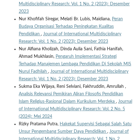
Multidisciplinary Research: Vol. 1 No. 2 (2023): Desember
2023
Nur Khofifah Siregar, Melati Br. Lubis, Maidiana,
Peran
Budaya Organisasi Terhadap Peningkatan Kualitas
Pendidikan
,
Journal of International Multidisciplinary
Research: Vol. 1 No. 2 (2023): Desember 2023
Nur Alfiana Kholizah, Dinda Aulia Sani, Fathia Hanifah,
Ahmad Mukhlasin,
Pengaruh Implementasi Strategi
Terhadap Manajemen Lembaga Pendidikan Di Sekolah MIS
Nurul Fadhilah
,
Journal of International Multidisciplinary
Research: Vol. 1 No. 2 (2023): Desember 2023
Sukma Eka Wijaya, Reni Selviani, Fakhruddin, Amrullah ,
Analisis Relevansi Pemikiran Aliran Filosofis Pendidikan
Islam Religius-Rasional Dalam Kurikulum Merdeka
,
Journal
of International Multidisciplinary Research: Vol. 2 No. 5
(2024): Mei 2024
Rizky Pratama Putra,
Hakekat Supervisi Sebagai Salah Satu
Unsur Pengembang Sumber Daya Pendidikan
,
Journal of
International Multidisciplinary Research: Vol. 1 No. 2