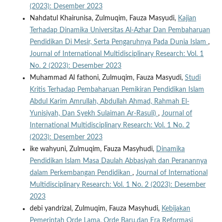
(2023): Desember 2023
Nahdatul Khairunisa, Zulmuqim, Fauza Masyudi,
Kajian
Terhadap Dinamika Universitas Al-Azhar Dan Pembaharuan
Pendidikan Di Mesir, Serta Pengaruhnya Pada Dunia Islam
,
Journal of International Multidisciplinary Research: Vol. 1
No. 2 (2023): Desember 2023
Muhammad Al fathoni, Zulmuqim, Fauza Masyudi,
Studi
Kritis Terhadap Pembaharuan Pemikiran Pendidikan Islam
Abdul Karim Amrullah, Abdullah Ahmad, Rahmah El-
Yunisiyah, Dan Syekh Sulaiman Ar-Rasuli)
,
Journal of
International Multidisciplinary Research: Vol. 1 No. 2
(2023): Desember 2023
ike wahyuni, Zulmuqim, Fauza Masyhudi,
Dinamika
Pendidikan Islam Masa Daulah Abbasiyah dan Peranannya
dalam Perkembangan Pendidikan
,
Journal of International
Multidisciplinary Research: Vol. 1 No. 2 (2023): Desember
2023
debi yandrizal, Zulmuqim, Fauza Masyhudi,
Kebijakan
Pemerintah Orde Lama, Orde Baru,dan Era Reformasi