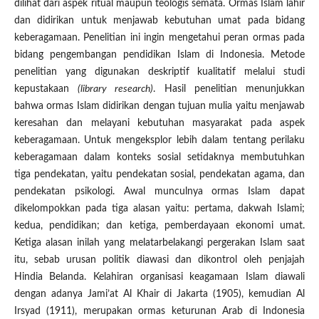
dilihat dari aspek ritual maupun teologis semata. Ormas Islam lahir
dan didirikan untuk menjawab kebutuhan umat pada bidang
keberagamaan. Penelitian ini ingin mengetahui peran ormas pada
bidang pengembangan pendidikan Islam di Indonesia. Metode
penelitian yang digunakan deskriptif kualitatif melalui studi
kepustakaan
(library research)
. Hasil penelitian menunjukkan
bahwa ormas Islam didirikan dengan tujuan mulia yaitu menjawab
keresahan dan melayani kebutuhan masyarakat pada aspek
keberagamaan. Untuk mengeksplor lebih dalam tentang perilaku
keberagamaan dalam konteks sosial setidaknya membutuhkan
tiga pendekatan, yaitu pendekatan sosial, pendekatan agama, dan
pendekatan psikologi. Awal munculnya ormas Islam dapat
dikelompokkan pada tiga alasan yaitu: pertama, dakwah Islami;
kedua, pendidikan; dan ketiga, pemberdayaan ekonomi umat.
Ketiga alasan inilah yang melatarbelakangi pergerakan Islam saat
itu, sebab urusan politik diawasi dan dikontrol oleh penjajah
Hindia Belanda. Kelahiran organisasi keagamaan Islam diawali
dengan adanya Jami’at Al Khair di Jakarta (1905), kemudian Al
Irsyad (1911), merupakan ormas keturunan Arab di Indonesia