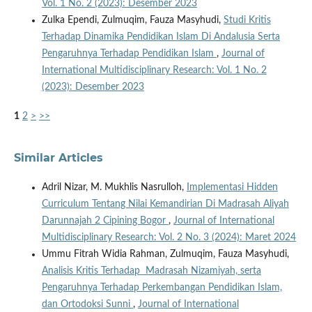
Vol. 1 No. 2 (2023): Desember 2023
Zulka Ependi, Zulmuqim, Fauza Masyhudi,
Studi Kritis
Terhadap Dinamika Pendidikan Islam Di Andalusia Serta
Pengaruhnya Terhadap Pendidikan Islam
,
Journal of
International Multidisciplinary Research: Vol. 1 No. 2
(2023): Desember 2023
1
2
>
>>
Similar Articles
Adril Nizar, M. Mukhlis Nasrulloh,
Implementasi Hidden
Curriculum Tentang Nilai Kemandirian Di Madrasah Aliyah
Darunnajah 2 Cipining Bogor
,
Journal of International
Multidisciplinary Research: Vol. 2 No. 3 (2024): Maret 2024
Ummu Fitrah Widia Rahman, Zulmuqim, Fauza Masyhudi,
Analisis Kritis Terhadap Madrasah Nizamiyah, serta
Pengaruhnya Terhadap Perkembangan Pendidikan Islam,
dan Ortodoksi Sunni
,
Journal of International