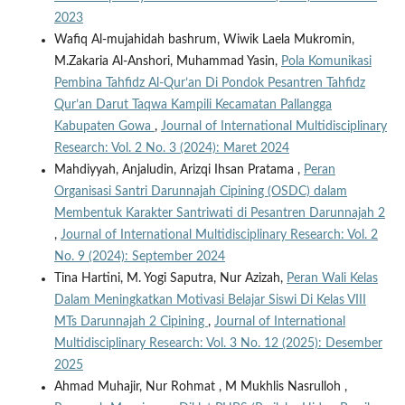
2023
Wafiq Al-mujahidah bashrum, Wiwik Laela Mukromin,
M.Zakaria Al-Anshori, Muhammad Yasin,
Pola Komunikasi
Pembina Tahfidz Al-Qur’an Di Pondok Pesantren Tahfidz
Qur’an Darut Taqwa Kampili Kecamatan Pallangga
Kabupaten Gowa
,
Journal of International Multidisciplinary
Research: Vol. 2 No. 3 (2024): Maret 2024
Mahdiyyah, Anjaludin, Arizqi Ihsan Pratama ,
Peran
Organisasi Santri Darunnajah Cipining (OSDC) dalam
Membentuk Karakter Santriwati di Pesantren Darunnajah 2
,
Journal of International Multidisciplinary Research: Vol. 2
No. 9 (2024): September 2024
Tina Hartini, M. Yogi Saputra, Nur Azizah,
Peran Wali Kelas
Dalam Meningkatkan Motivasi Belajar Siswi Di Kelas VIII
MTs Darunnajah 2 Cipining
,
Journal of International
Multidisciplinary Research: Vol. 3 No. 12 (2025): Desember
2025
Ahmad Muhajir, Nur Rohmat , M Mukhlis Nasrulloh ,