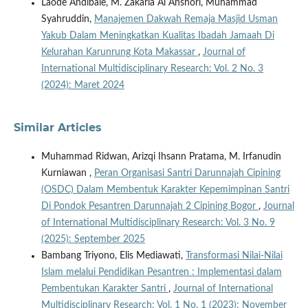
Laode Andibale, M. Zakaria Al Anshori, Muhammad
Syahruddin,
Manajemen Dakwah Remaja Masjid Usman
Yakub Dalam Meningkatkan Kualitas Ibadah Jamaah Di
Kelurahan Karunrung Kota Makassar
,
Journal of
International Multidisciplinary Research: Vol. 2 No. 3
(2024): Maret 2024
Similar Articles
Muhammad Ridwan, Arizqi Ihsann Pratama, M. Irfanudin
Kurniawan ,
Peran Organisasi Santri Darunnajah Cipining
(OSDC) Dalam Membentuk Karakter Kepemimpinan Santri
Di Pondok Pesantren Darunnajah 2 Cipining Bogor
,
Journal
of International Multidisciplinary Research: Vol. 3 No. 9
(2025): September 2025
Bambang Triyono, Elis Mediawati,
Transformasi Nilai-Nilai
Islam melalui Pendidikan Pesantren : Implementasi dalam
Pembentukan Karakter Santri
,
Journal of International
Multidisciplinary Research: Vol. 1 No. 1 (2023): November