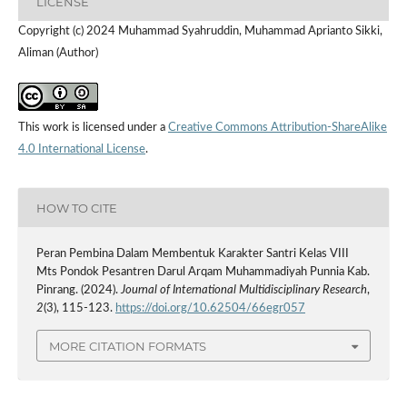
LICENSE
Copyright (c) 2024 Muhammad Syahruddin, Muhammad Aprianto Sikki,
Aliman (Author)
This work is licensed under a
Creative Commons Attribution-ShareAlike
4.0 International License
.
HOW TO CITE
Peran Pembina Dalam Membentuk Karakter Santri Kelas VIII
Mts Pondok Pesantren Darul Arqam Muhammadiyah Punnia Kab.
Pinrang. (2024).
Journal of International Multidisciplinary Research
,
2
(3), 115-123.
https://doi.org/10.62504/66egr057
MORE CITATION FORMATS