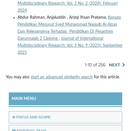
Multidisciplinary Research: Vol. 2 No. 2 (2024): Februari
2024
Abdur Rahman, Anjaluddin , Arizqi Ihsan Pratama,
Konsep
Pendidikan Menurut Syed Muhammad Naquib Al-Attas
Dan Relevansinya Terhadap Pendidikan Di Pesantren
Darunnajah 2 Cipining
,
Journal of International
Multidisciplinary Research: Vol. 3 No. 9 (2025): September
2025
1-10 of 256
NEXT
You may also
start an advanced similarity search
for this article.
MAIN MENU
FOCUS AND SCOPE
EDITORIAL TEAM