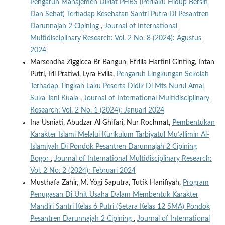
Pengaruh Manajemen Diklat PHBS (Perilaku Hidup Bersih
Dan Sehat) Terhadap Kesehatan Santri Putra Di Pesantren
Darunnajah 2 Cipining
,
Journal of International
Multidisciplinary Research: Vol. 2 No. 8 (2024): Agustus
2024
Marsendha Ziggicca Br Bangun, Efrilia Hartini Ginting, Intan
Putri, Irli Pratiwi, Lyra Evilia,
Pengaruh Lingkungan Sekolah
Terhadap Tingkah Laku Peserta Didik Di Mts Nurul Amal
Suka Tani Kuala
,
Journal of International Multidisciplinary
Research: Vol. 2 No. 1 (2024): Januari 2024
Ina Usniati, Abudzar Al Ghifari, Nur Rochmat,
Pembentukan
Karakter Islami Melalui Kurlkulum Tarbiyatul Mu’allimin Al-
Islamiyah Di Pondok Pesantren Darunnajah 2 Cipining
Bogor
,
Journal of International Multidisciplinary Research:
Vol. 2 No. 2 (2024): Februari 2024
Musthafa Zahir, M. Yogi Saputra, Tutik Hanifiyah,
Program
Penugasan Di Unit Usaha Dalam Membentuk Karakter
Mandiri Santri Kelas 6 Putri (Setara Kelas 12 SMA) Pondok
Pesantren Darunnajah 2 Cipining
,
Journal of International