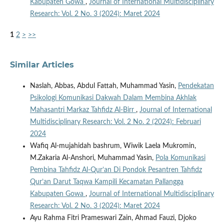
Kabupaten Gowa
,
Journal of International Multidisciplinary
Research: Vol. 2 No. 3 (2024): Maret 2024
1
2
>
>>
Similar Articles
Naslah, Abbas, Abdul Fattah, Muhammad Yasin,
Pendekatan
Psikologi Komunikasi Dakwah Dalam Membina Akhlak
Mahasantri Markaz Tahfidz Al-Birr
,
Journal of International
Multidisciplinary Research: Vol. 2 No. 2 (2024): Februari
2024
Wafiq Al-mujahidah bashrum, Wiwik Laela Mukromin,
M.Zakaria Al-Anshori, Muhammad Yasin,
Pola Komunikasi
Pembina Tahfidz Al-Qur’an Di Pondok Pesantren Tahfidz
Qur’an Darut Taqwa Kampili Kecamatan Pallangga
Kabupaten Gowa
,
Journal of International Multidisciplinary
Research: Vol. 2 No. 3 (2024): Maret 2024
Ayu Rahma Fitri Prameswari Zain, Ahmad Fauzi, Djoko