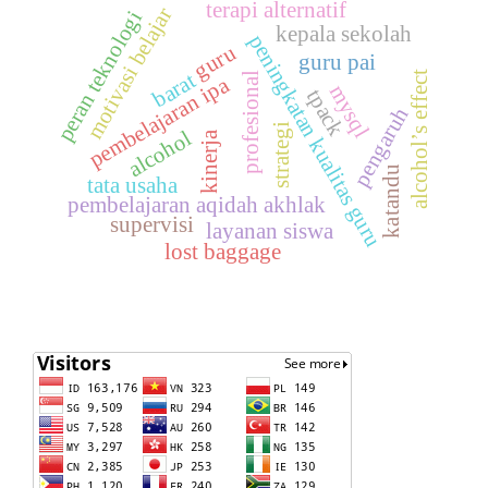
terapi alternatif
motivasi belajar
peran teknologi
kepala sekolah
peningkatan kualitas guru
guru
guru pai
barat
alcohol’s effect
profesional
pembelajaran ipa
mysql
tpack
pengaruh
strategi
alcohol
kinerja
katandu
tata usaha
pembelajaran aqidah akhlak
supervisi
layanan siswa
lost baggage