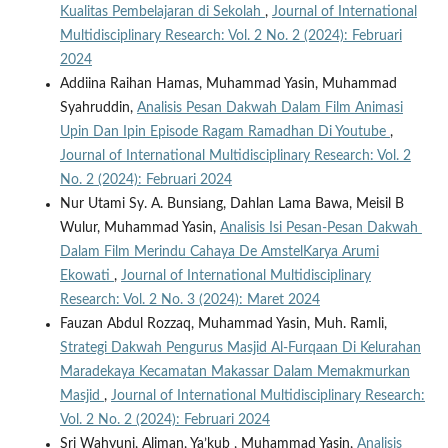
Kualitas Pembelajaran di Sekolah
,
Journal of International
Multidisciplinary Research: Vol. 2 No. 2 (2024): Februari
2024
Addiina Raihan Hamas, Muhammad Yasin, Muhammad
Syahruddin,
Analisis Pesan Dakwah Dalam Film Animasi
Upin Dan Ipin Episode Ragam Ramadhan Di Youtube
,
Journal of International Multidisciplinary Research: Vol. 2
No. 2 (2024): Februari 2024
Nur Utami Sy. A. Bunsiang, Dahlan Lama Bawa, Meisil B
Wulur, Muhammad Yasin,
Analisis Isi Pesan-Pesan Dakwah
Dalam Film Merindu Cahaya De AmstelKarya Arumi
Ekowati
,
Journal of International Multidisciplinary
Research: Vol. 2 No. 3 (2024): Maret 2024
Fauzan Abdul Rozzaq, Muhammad Yasin, Muh. Ramli,
Strategi Dakwah Pengurus Masjid Al-Furqaan Di Kelurahan
Maradekaya Kecamatan Makassar Dalam Memakmurkan
Masjid
,
Journal of International Multidisciplinary Research:
Vol. 2 No. 2 (2024): Februari 2024
Sri Wahyuni, Aliman, Ya’kub , Muhammad Yasin,
Analisis