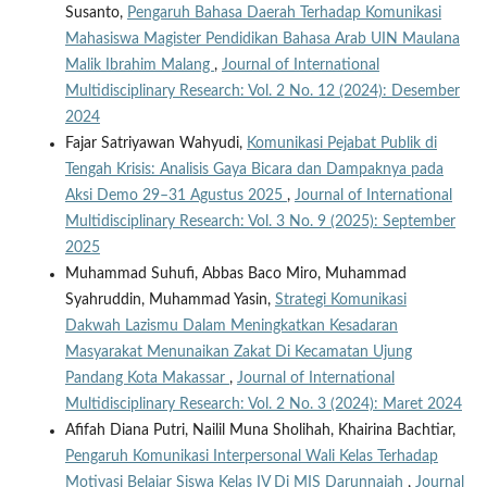
Susanto,
Pengaruh Bahasa Daerah Terhadap Komunikasi
Mahasiswa Magister Pendidikan Bahasa Arab UIN Maulana
Malik Ibrahim Malang
,
Journal of International
Multidisciplinary Research: Vol. 2 No. 12 (2024): Desember
2024
Fajar Satriyawan Wahyudi,
Komunikasi Pejabat Publik di
Tengah Krisis: Analisis Gaya Bicara dan Dampaknya pada
Aksi Demo 29–31 Agustus 2025
,
Journal of International
Multidisciplinary Research: Vol. 3 No. 9 (2025): September
2025
Muhammad Suhufi, Abbas Baco Miro, Muhammad
Syahruddin, Muhammad Yasin,
Strategi Komunikasi
Dakwah Lazismu Dalam Meningkatkan Kesadaran
Masyarakat Menunaikan Zakat Di Kecamatan Ujung
Pandang Kota Makassar
,
Journal of International
Multidisciplinary Research: Vol. 2 No. 3 (2024): Maret 2024
Afifah Diana Putri, Nailil Muna Sholihah, Khairina Bachtiar,
Pengaruh Komunikasi Interpersonal Wali Kelas Terhadap
Motivasi Belajar Siswa Kelas IV Di MIS Darunnajah
,
Journal