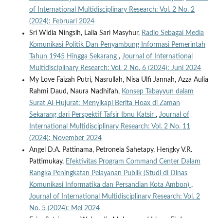
of International Multidisciplinary Research: Vol. 2 No. 2
(2024): Februari 2024
Sri Widia Ningsih, Laila Sari Masyhur,
Radio Sebagai Media
Komunikasi Politik Dan Penyambung Informasi Pemerintah
Tahun 1945 Hingga Sekarang
,
Journal of International
Multidisciplinary Research: Vol. 2 No. 6 (2024): Juni 2024
My Love Faizah Putri, Nasrullah, Nisa Ulfi Jannah, Azza Aulia
Rahmi Daud, Naura Nadhifah,
Konsep Tabayyun dalam
Surat Al-Hujurat: Menyikapi Berita Hoax di Zaman
Sekarang dari Perspektif Tafsir Ibnu Katsir
,
Journal of
International Multidisciplinary Research: Vol. 2 No. 11
(2024): November 2024
Angel D.A. Pattinama, Petronela Sahetapy, Hengky V.R.
Pattimukay,
Efektivitas Program Command Center Dalam
Rangka Peningkatan Pelayanan Publik (Studi di Dinas
Komunikasi Informatika dan Persandian Kota Ambon)
,
Journal of International Multidisciplinary Research: Vol. 2
No. 5 (2024): Mei 2024