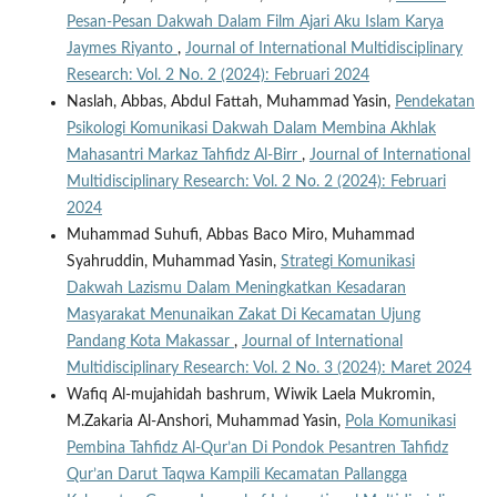
Pesan-Pesan Dakwah Dalam Film Ajari Aku Islam Karya
Jaymes Riyanto
,
Journal of International Multidisciplinary
Research: Vol. 2 No. 2 (2024): Februari 2024
Naslah, Abbas, Abdul Fattah, Muhammad Yasin,
Pendekatan
Psikologi Komunikasi Dakwah Dalam Membina Akhlak
Mahasantri Markaz Tahfidz Al-Birr
,
Journal of International
Multidisciplinary Research: Vol. 2 No. 2 (2024): Februari
2024
Muhammad Suhufi, Abbas Baco Miro, Muhammad
Syahruddin, Muhammad Yasin,
Strategi Komunikasi
Dakwah Lazismu Dalam Meningkatkan Kesadaran
Masyarakat Menunaikan Zakat Di Kecamatan Ujung
Pandang Kota Makassar
,
Journal of International
Multidisciplinary Research: Vol. 2 No. 3 (2024): Maret 2024
Wafiq Al-mujahidah bashrum, Wiwik Laela Mukromin,
M.Zakaria Al-Anshori, Muhammad Yasin,
Pola Komunikasi
Pembina Tahfidz Al-Qur’an Di Pondok Pesantren Tahfidz
Qur’an Darut Taqwa Kampili Kecamatan Pallangga