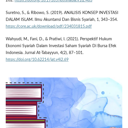
262.
https://doi.org/10.19105/iqtishadia.v1i2.483
Suretno, S., & Ribowo, S. (2019). ANALISIS KONSEP INVESTASI
DALAM ISLAM. Ilmu Akuntansi Dan Bisnis Syariah, 1, 343–354.
https://core.ac.uk/download/pdf/234031815.pdf
Wahyudi, M., Fani, D., & Pratiwi, I. (2021). Perspektif Hukum
Ekonomi Syariah Dalam Investasi Saham Syariah Di Bursa Efek
Indonesia. Jurnal At-Tabayyun, 4(2), 87–101.
https://doi.org/10.62214/jat.v4i2.69