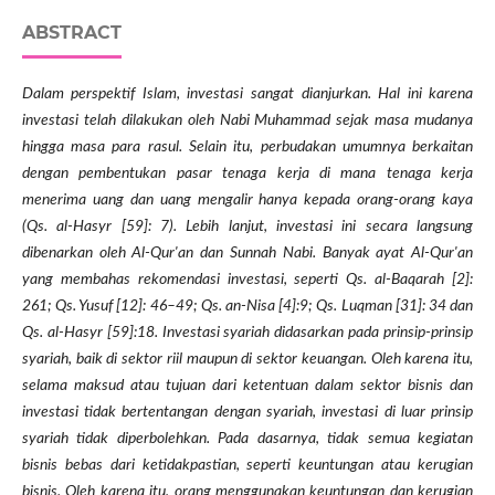
ABSTRACT
Dalam perspektif Islam, investasi sangat dianjurkan. Hal ini karena
investasi telah dilakukan oleh Nabi Muhammad sejak masa mudanya
hingga masa para rasul. Selain itu, perbudakan umumnya berkaitan
dengan pembentukan pasar tenaga kerja di mana tenaga kerja
menerima uang dan uang mengalir hanya kepada orang-orang kaya
(Qs. al-Hasyr [59]: 7). Lebih lanjut, investasi ini secara langsung
dibenarkan oleh Al-Qur'an dan Sunnah Nabi. Banyak ayat Al-Qur'an
yang membahas rekomendasi investasi, seperti Qs. al-Baqarah [2]:
261; Qs. Yusuf [12]: 46–49; Qs. an-Nisa [4]:9; Qs. Luqman [31]: 34 dan
Qs. al-Hasyr [59]:18. Investasi syariah didasarkan pada prinsip-prinsip
syariah, baik di sektor riil maupun di sektor keuangan. Oleh karena itu,
selama maksud atau tujuan dari ketentuan dalam sektor bisnis dan
investasi tidak bertentangan dengan syariah, investasi di luar prinsip
syariah tidak diperbolehkan. Pada dasarnya, tidak semua kegiatan
bisnis bebas dari ketidakpastian, seperti keuntungan atau kerugian
bisnis. Oleh karena itu, orang menggunakan keuntungan dan kerugian