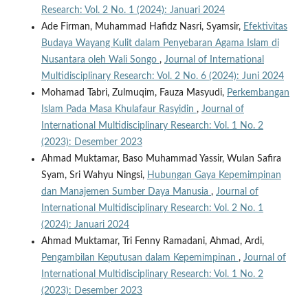
Research: Vol. 2 No. 1 (2024): Januari 2024
Ade Firman, Muhammad Hafidz Nasri, Syamsir,
Efektivitas
Budaya Wayang Kulit dalam Penyebaran Agama Islam di
Nusantara oleh Wali Songo
,
Journal of International
Multidisciplinary Research: Vol. 2 No. 6 (2024): Juni 2024
Mohamad Tabri, Zulmuqim, Fauza Masyudi,
Perkembangan
Islam Pada Masa Khulafaur Rasyidin
,
Journal of
International Multidisciplinary Research: Vol. 1 No. 2
(2023): Desember 2023
Ahmad Muktamar, Baso Muhammad Yassir, Wulan Safira
Syam, Sri Wahyu Ningsi,
Hubungan Gaya Kepemimpinan
dan Manajemen Sumber Daya Manusia
,
Journal of
International Multidisciplinary Research: Vol. 2 No. 1
(2024): Januari 2024
Ahmad Muktamar, Tri Fenny Ramadani, Ahmad, Ardi,
Pengambilan Keputusan dalam Kepemimpinan
,
Journal of
International Multidisciplinary Research: Vol. 1 No. 2
(2023): Desember 2023