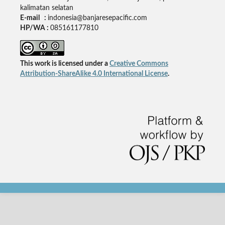
kalimatan selatan
E-mail :
indonesia@banjaresepacific.com
HP/WA :
085161177810
This work is licensed under a
Creative Commons
Attribution-ShareAlike 4.0 International License
.