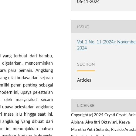
06-11-2024
ISSUE
Vol. 2 No. 11 (2024): Novembe
2024
l yang terbuat dari bambu,
 digetarkan, mencerminkan
SECTION
tara para pemain. Angklung
ang nilai budaya dan sejarah
Articles
liki peran penting sebagai
odern ini, upaya pelestarian
i oleh masyarakat secara
LICENSE
i upaya pelestarian angklung
i masa lalu hingga saat ini.
Copyright (c) 2024 Crysti Crysti, Arie
l angklung yang dibuat dari
Alpiana, Alya fitri Oktaviani, Kesya
ian ini menunjukkan bahwa
Maretha Putri Sutanto, Rivaldo Anasta