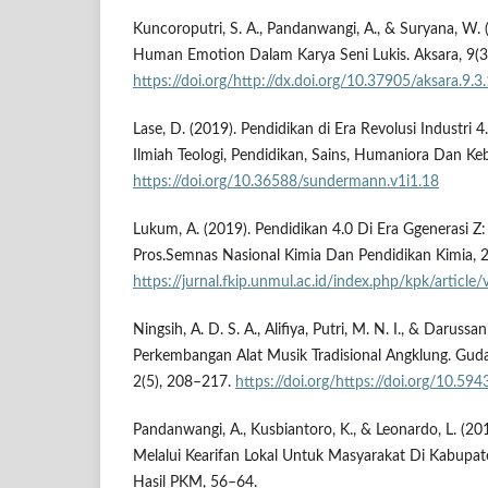
Kuncoroputri, S. A., Pandanwangi, A., & Suryana, W. (
Human Emotion Dalam Karya Seni Lukis. Aksara, 9(3
https://doi.org/http://dx.doi.org/10.37905/aksara.9
Lase, D. (2019). Pendidikan di Era Revolusi Indust
Ilmiah Teologi, Pendidikan, Sains, Humaniora Dan Ke
https://doi.org/10.36588/sundermann.v1i1.18
Lukum, A. (2019). Pendidikan 4.0 Di Era Ggenerasi Z
Pros.Semnas Nasional Kimia Dan Pendidikan Kimia, 2
https://jurnal.fkip.unmul.ac.id/index.php/kpk/articl
Ningsih, A. D. S. A., Alifiya, Putri, M. N. I., & Darussan
Perkembangan Alat Musik Tradisional Angklung. Gudan
2(5), 208–217.
https://doi.org/https://doi.org/10.594
Pandanwangi, A., Kusbiantoro, K., & Leonardo, L. (20
Melalui Kearifan Lokal Untuk Masyarakat Di Kabupat
Hasil PKM, 56–64.