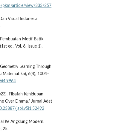
hp/pkm/article/view/333/257
Dan Visual Indonesia
.
). Pembuatan Motif Batik
st ed., Vol. 6, Issue 1).
). Geometry Learning Through
si Matematika), 6(4), 1004–
v6i4.9964
023). Filsafah Kehidupan
me Over Drama.” Jurnal Adat
10.23887/jabi.v5i1.52492
onal Ke Angklung Modern.
, 25.