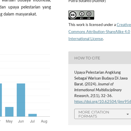
i warisan budaya indonesia,
Putra Sutanto (Author)
dan upaya pelestarian yang
ung dalam masyarakat.
This work is licensed under a
Creative
Commons Attribution-ShareAlike 4.0
International License
.
HOW TO CITE
Upaya Pelestarian Angklung
Sebagai Warisan Budaya Di Jawa
Barat. (2024).
Journal of
International Multidisciplinary
Research
,
2
(11), 32-36.
https://doi.org/10.62504/jimr95
MORE CITATION
FORMATS