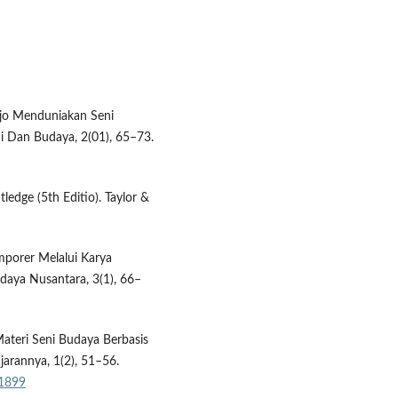
djo Menduniakan Seni
eni Dan Budaya, 2(01), 65–73.
ledge (5th Editio). Taylor &
emporer Melalui Karya
daya Nusantara, 3(1), 66–
Materi Seni Budaya Berbasis
jarannya, 1(2), 51–56.
21899