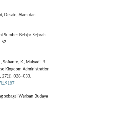
eni, Desain, Alam dan
ai Sumber Belajar Sejarah
 52.
 Sofianto, K., Mulyadi, R.
nese Kingdom Administration
l, 27(1), 028–033.
7i1.9187
ng sebagai Warisan Budaya