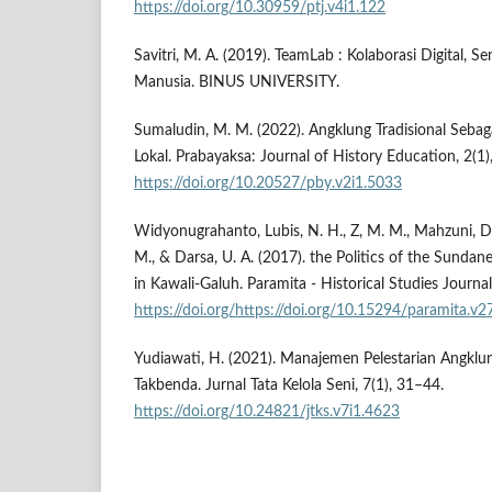
https://doi.org/10.30959/ptj.v4i1.122
Savitri, M. A. (2019). TeamLab : Kolaborasi Digital, S
Manusia. BINUS UNIVERSITY.
Sumaludin, M. M. (2022). Angklung Tradisional Sebag
Lokal. Prabayaksa: Journal of History Education, 2(1),
https://doi.org/10.20527/pby.v2i1.5033
Widyonugrahanto, Lubis, N. H., Z, M. M., Mahzuni, D.,
M., & Darsa, U. A. (2017). the Politics of the Sunda
in Kawali-Galuh. Paramita - Historical Studies Journa
https://doi.org/https://doi.org/10.15294/paramita.v2
Yudiawati, H. (2021). Manajemen Pelestarian Angklu
Takbenda. Jurnal Tata Kelola Seni, 7(1), 31–44.
https://doi.org/10.24821/jtks.v7i1.4623