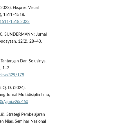
2023). Ekspresi Visual
), 1511–1518.
.3.1511-1518.2023
ri 4.0. SUNDERMANN: Jurnal
budayaan, 12(2), 28–43.
: Tantangan Dan Solusinya.
, 1–3.
e/view/329/178
i, Q. D. (2024).
g Jurnal Multidisiplin Ilmu,
35/gjmi.v2i5.460
18). Strategi Pembelajaran
en Nias. Seminar Nasional