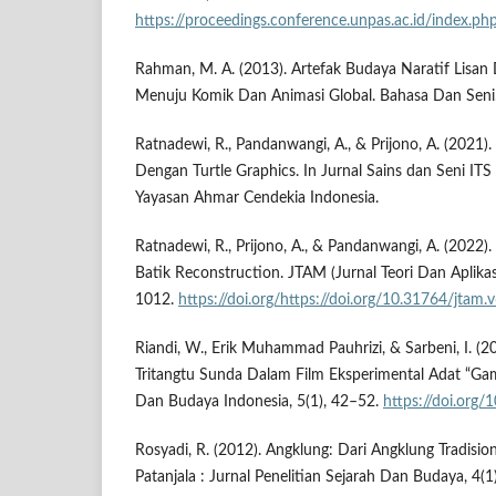
https://proceedings.conference.unpas.ac.id/index.p
Rahman, M. A. (2013). Artefak Budaya Naratif Lisan 
Menuju Komik Dan Animasi Global. Bahasa Dan Seni
Ratnadewi, R., Pandanwangi, A., & Prijono, A. (2021
Dengan Turtle Graphics. In Jurnal Sains dan Seni ITS (1
Yayasan Ahmar Cendekia Indonesia.
Ratnadewi, R., Prijono, A., & Pandanwangi, A. (2022
Batik Reconstruction. JTAM (Jurnal Teori Dan Aplika
1012.
https://doi.org/https://doi.org/10.31764/jtam.
Riandi, W., Erik Muhammad Pauhrizi, & Sarbeni, I. (2
Tritangtu Sunda Dalam Film Eksperimental Adat “Ga
Dan Budaya Indonesia, 5(1), 42–52.
https://doi.org/
Rosyadi, R. (2012). Angklung: Dari Angklung Tradisi
Patanjala : Jurnal Penelitian Sejarah Dan Budaya, 4(1)