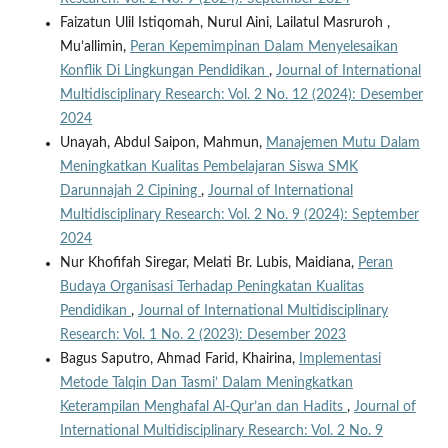
Faizatun Ulil Istiqomah, Nurul Aini, Lailatul Masruroh ,
Mu’allimin,
Peran Kepemimpinan Dalam Menyelesaikan
Konflik Di Lingkungan Pendidikan
,
Journal of International
Multidisciplinary Research: Vol. 2 No. 12 (2024): Desember
2024
Unayah, Abdul Saipon, Mahmun,
Manajemen Mutu Dalam
Meningkatkan Kualitas Pembelajaran Siswa SMK
Darunnajah 2 Cipining
,
Journal of International
Multidisciplinary Research: Vol. 2 No. 9 (2024): September
2024
Nur Khofifah Siregar, Melati Br. Lubis, Maidiana,
Peran
Budaya Organisasi Terhadap Peningkatan Kualitas
Pendidikan
,
Journal of International Multidisciplinary
Research: Vol. 1 No. 2 (2023): Desember 2023
Bagus Saputro, Ahmad Farid, Khairina,
Implementasi
Metode Talqin Dan Tasmi’ Dalam Meningkatkan
Keterampilan Menghafal Al-Qur’an dan Hadits
,
Journal of
International Multidisciplinary Research: Vol. 2 No. 9