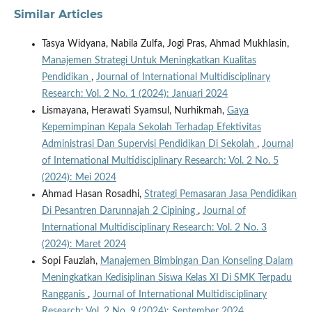
Similar Articles
Tasya Widyana, Nabila Zulfa, Jogi Pras, Ahmad Mukhlasin,
Manajemen Strategi Untuk Meningkatkan Kualitas
Pendidikan
,
Journal of International Multidisciplinary
Research: Vol. 2 No. 1 (2024): Januari 2024
Lismayana, Herawati Syamsul, Nurhikmah,
Gaya
Kepemimpinan Kepala Sekolah Terhadap Efektivitas
Administrasi Dan Supervisi Pendidikan Di Sekolah
,
Journal
of International Multidisciplinary Research: Vol. 2 No. 5
(2024): Mei 2024
Ahmad Hasan Rosadhi,
Strategi Pemasaran Jasa Pendidikan
Di Pesantren Darunnajah 2 Cipining
,
Journal of
International Multidisciplinary Research: Vol. 2 No. 3
(2024): Maret 2024
Sopi Fauziah,
Manajemen Bimbingan Dan Konseling Dalam
Meningkatkan Kedisiplinan Siswa Kelas XI Di SMK Terpadu
Rangganis
,
Journal of International Multidisciplinary
Research: Vol. 2 No. 9 (2024): September 2024