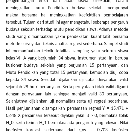
pengembangan etika dan adab siswa disekolah, Dalam
meningkatlan mutu Pendidikan budaya sekolah mempunyai
makna bersama hal meningkatkan keefektifan pembelajaran
tersebut. Tujuan dari studi ini agar mengetahui seberapa pengaruh
budaya sekolah terhadap mutu pendidikan siswa. Adanya metode
studi yang dimanfaatkan yakni pendekatan kuantitatif bersama
metode survey dan teknis analisis regresi sederhana. Sampel studi
ini memanfaatkan teknik totalitas sampling yaitu seluruh siswa
kelas VII A yang berjumlah 34 siswa. Instrumen studi ini berupa
kusioner budaya sekolah yang berjumlah 15 pertanyaan, dan
Mutu Pendidikan yang total 15 pertanyaan, kemudian diuji coba
kepada 34 siswa. Sesudah dijalankan uji coba, dinyatakan valid
sejumlah 28 butri pertanyaan. Serta pernyataan tidak valid diganti
dengan pernyataan lain sehingga menjadi valid 30 pertanyaan,
Selanjutnya dijalankan uji normalitas serta uji regresi sederhana.
Hasil penjumlahan disampaikan persamaan regresi Y = 15,471 +
0,648 X persamaan tersebut diyakini yakni ꞵ > 0, bermakna tolak
H_0, serta terima H_1 bermakna ada pengaruh yang relevan. Nilai
koefisien korelasi sederhana dari r_xy = 0,703 koefisien