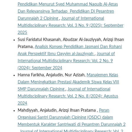
Pendidikan Menurut Syed Muhammad Naquib Al-Attas
Dan Relevansinya Terhadap Pendidikan Di Pesantren
Darunnajah 2 Cipining
,
Journal of International
Multidisciplinary Research: Vol. 3 No. 9 (2025): September
2025
Susi Faridatul Khasanah, Abudzar Al-Jauziyyah, Arizqi Ihsan
Pratama,
Analisis Konsep Pendidikan Jasmani Dan Rohani
Anak Perspektif Ibnu Qayyim al-Jauziyyah
,
Journal of
International Multidisciplinary Research: Vol. 2 No. 9
(2024): September 2024
Hanna Farikha, Anjaludin, Nur Azizah,
Manajemen Kelas
Dalam Meningkatkan Prestasi Akademik Siswa Kelas VIII
SMP Darunnajah Cipining
,
Journal of International
Multidisciplinary Research: Vol. 2 No. 8 (2024): Agustus
2024
Mahdiyyah, Anjaludin, Arizqi Ihsan Pratama ,
Peran
Organisasi Santri Darunnajah Cipining (OSDC) dalam
Membentuk Karakter Santriwati di Pesantren Darunnajah 2
,
Journal of International Multidisciplinary Research: Vol. 2