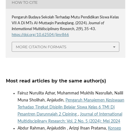
HOW TO CITE
Pengaruh Budaya Sekolah Terhadap Mutu Pendidikan Siswa Kelas
VII A Di MTs Al-Muttaqin Pandeglang. (2024).
Journal of
International Multidisciplinary Research
,
2
(9), 35-43.
https://doi.org/10.62504/jimr866
MORE CITATION FORMATS
Most read articles by the same author(s)
Fairuz Nurulita Azhar, Muhammad Mukhlis Nasrullah, Nailil
Muna Sholihah, Anjaludin,
Pengaruh Manajemen Kesiswaan
Terhadap Tingkat Disiplin Belajar Siswa Kelas 6 TMI Di
Pesantren Darunnajah 2 Cipining
,
Journal of International
Multidisciplinary Research: Vol. 2 No. 5 (2024): Mei 2024
Abdur Rahman, Anjaluddin , Arizqi Ihsan Pratama,
Konsep