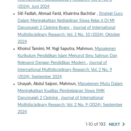
(2024): Juni 2024
Siti Fadlah, Ahmad Farid, Khairrina Bachtiar ,
Strategi Guru
Dalam Meningkatkan Kedisiplinan Siswa Kelas 6 Di MI
Darunnajah 2 Cipining Bogor
,
Journal of International
Multidisciplinary Research: Vol. 2 No. 10 (2024): Oktober
2024
Khoirul Tamimi, M. Yogi Saputra, Mahmun,
Manajemen
Kurikulum Pendidikan Islam Menurut Ibnu Sahnun Dan
Relevansi Dengan Pendidikan Modern
,
Journal of
International Multidisciplinary Research: Vol. 2 No. 9
(2024): September 2024
Unayah, Abdul Saipon, Mahmun,
Manajemen Mutu Dalam
Meningkatkan Kualitas Pembelajaran Siswa SMK
Darunnajah 2 Cipining
,
Journal of International
Multidisciplinary Research: Vol. 2 No. 9 (2024): September
2024
1-10 of 193
NEXT