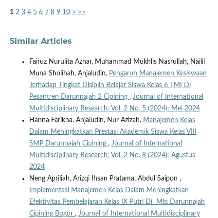
1
2
3
4
5
6
7
8
9
10
>
>>
Similar Articles
Fairuz Nurulita Azhar, Muhammad Mukhlis Nasrullah, Nailil
Muna Sholihah, Anjaludin,
Pengaruh Manajemen Kesiswaan
Terhadap Tingkat Disiplin Belajar Siswa Kelas 6 TMI Di
Pesantren Darunnajah 2 Cipining
,
Journal of International
Multidisciplinary Research: Vol. 2 No. 5 (2024): Mei 2024
Hanna Farikha, Anjaludin, Nur Azizah,
Manajemen Kelas
Dalam Meningkatkan Prestasi Akademik Siswa Kelas VIII
SMP Darunnajah Cipining
,
Journal of International
Multidisciplinary Research: Vol. 2 No. 8 (2024): Agustus
2024
Neng Apriliah, Arizqi Ihsan Pratama, Abdul Saipon ,
Implementasi Manajemen Kelas Dalam Meningkatkan
Efektivitas Pembelajaran Kelas IX Putri Di Mts Darunnajah
Cipining Bogor
,
Journal of International Multidisciplinary