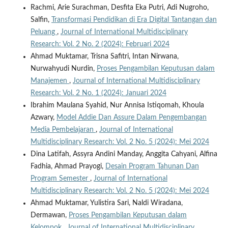
Rachmi, Arie Surachman, Desfita Eka Putri, Adi Nugroho,
Salfin,
Transformasi Pendidikan di Era Digital Tantangan dan
Peluang
,
Journal of International Multidisciplinary
Research: Vol. 2 No. 2 (2024): Februari 2024
Ahmad Muktamar, Trisna Safitri, Intan Nirwana,
Nurwahyudi Nurdin,
Proses Pengambilan Keputusan dalam
Manajemen
,
Journal of International Multidisciplinary
Research: Vol. 2 No. 1 (2024): Januari 2024
Ibrahim Maulana Syahid, Nur Annisa Istiqomah, Khoula
Azwary,
Model Addie Dan Assure Dalam Pengembangan
Media Pembelajaran
,
Journal of International
Multidisciplinary Research: Vol. 2 No. 5 (2024): Mei 2024
Dina Latifah, Assyra Andini Manday, Anggita Cahyani, Alfina
Fadhia, Ahmad Prayogi,
Desain Program Tahunan Dan
Program Semester
,
Journal of International
Multidisciplinary Research: Vol. 2 No. 5 (2024): Mei 2024
Ahmad Muktamar, Yulistira Sari, Naldi Wiradana,
Dermawan,
Proses Pengambilan Keputusan dalam
Kelompok
,
Journal of International Multidisciplinary