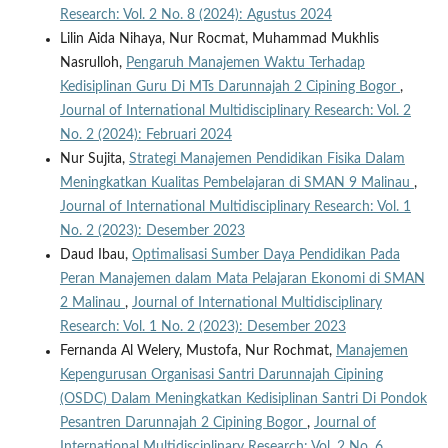
Research: Vol. 2 No. 8 (2024): Agustus 2024
Lilin Aida Nihaya, Nur Rocmat, Muhammad Mukhlis
Nasrulloh,
Pengaruh Manajemen Waktu Terhadap
Kedisiplinan Guru Di MTs Darunnajah 2 Cipining Bogor
,
Journal of International Multidisciplinary Research: Vol. 2
No. 2 (2024): Februari 2024
Nur Sujita,
Strategi Manajemen Pendidikan Fisika Dalam
Meningkatkan Kualitas Pembelajaran di SMAN 9 Malinau
,
Journal of International Multidisciplinary Research: Vol. 1
No. 2 (2023): Desember 2023
Daud Ibau,
Optimalisasi Sumber Daya Pendidikan Pada
Peran Manajemen dalam Mata Pelajaran Ekonomi di SMAN
2 Malinau
,
Journal of International Multidisciplinary
Research: Vol. 1 No. 2 (2023): Desember 2023
Fernanda Al Welery, Mustofa, Nur Rochmat,
Manajemen
Kepengurusan Organisasi Santri Darunnajah Cipining
(OSDC) Dalam Meningkatkan Kedisiplinan Santri Di Pondok
Pesantren Darunnajah 2 Cipining Bogor
,
Journal of
International Multidisciplinary Research: Vol. 2 No. 6