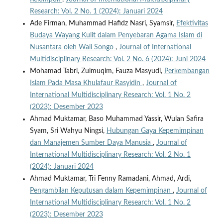
Research: Vol. 2 No. 1 (2024): Januari 2024
Ade Firman, Muhammad Hafidz Nasri, Syamsir,
Efektivitas
Budaya Wayang Kulit dalam Penyebaran Agama Islam di
Nusantara oleh Wali Songo
,
Journal of International
Multidisciplinary Research: Vol. 2 No. 6 (2024): Juni 2024
Mohamad Tabri, Zulmuqim, Fauza Masyudi,
Perkembangan
Islam Pada Masa Khulafaur Rasyidin
,
Journal of
International Multidisciplinary Research: Vol. 1 No. 2
(2023): Desember 2023
Ahmad Muktamar, Baso Muhammad Yassir, Wulan Safira
Syam, Sri Wahyu Ningsi,
Hubungan Gaya Kepemimpinan
dan Manajemen Sumber Daya Manusia
,
Journal of
International Multidisciplinary Research: Vol. 2 No. 1
(2024): Januari 2024
Ahmad Muktamar, Tri Fenny Ramadani, Ahmad, Ardi,
Pengambilan Keputusan dalam Kepemimpinan
,
Journal of
International Multidisciplinary Research: Vol. 1 No. 2
(2023): Desember 2023