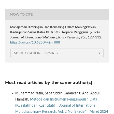
HOW TO CITE
Manajemen Bimbingan Dan Konseling Dalam Meningkatkan
Kedisiplinan Siswa Kelas XI Di SMK Terpadu Rangganis. (2024).
Journal of International Multidisciplinary Research
,
2
(9), 129-132.
https://doi.org/10.62504/jimr888
MORE CITATION FORMATS
Most read articles by the same author(s)
Muhammad Yasin, Sabaruddin Garancang, Andi Abdul
Hamzah,
Metode dan Instrumen Pengumpulan Data
(Kualitatif dan Kuantitatif)
,
Journal of International
Multidisciplinary Research: Vol. 2 No. 3 (2024): Maret 2024