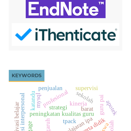
KEYWORDS
penjualan
supervisi
profesional
sekolah
katandu
komunikasi interpersonal
mysql
guru pai
apotek
kinerja
motivasi belajar
strategi
barat
peningkatan kualitas guru
pembelajaran ipa
tpack
pengaruh