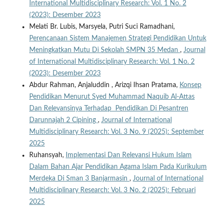
International Multidisciplinary Research: Vol. 1 No. 2
(2023): Desember 2023
Melati Br. Lubis, Marsyela, Putri Suci Ramadhani,
Perencanaan Sistem Manajemen Strategi Pendidikan Untuk
Meningkatkan Mutu Di Sekolah SMPN 35 Medan
,
Journal
of International Multidisciplinary Research: Vol. 1 No. 2
(2023): Desember 2023
Abdur Rahman, Anjaluddin , Arizqi Ihsan Pratama,
Konsep
Pendidikan Menurut Syed Muhammad Naquib Al-Attas
Dan Relevansinya Terhadap Pendidikan Di Pesantren
Darunnajah 2 Cipining
,
Journal of International
Multidisciplinary Research: Vol. 3 No. 9 (2025): September
2025
Ruhansyah,
Implementasi Dan Relevansi Hukum Islam
Dalam Bahan Ajar Pendidikan Agama Islam Pada Kurikulum
Merdeka Di Sman 3 Banjarmasin
,
Journal of International
Multidisciplinary Research: Vol. 3 No. 2 (2025): Februari
2025