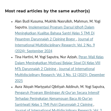
Most read articles by the same author(s)
Alan Budi Kusuma, Mukhlis Nasrulloh, Mahmun, M. Yogi
Saputra,
Implementasi Program Darsul Idhofi Dalam
Meningkatkan Kualitas Bahasa Santri Kelas 5 TMI Di
Pesantren Darunnajah 2 Cipining Bogor
,
Journal of
International Multidisciplinary Research: Vol. 2 No. 9
(2024): September 2024
Tina Hartini, M. Yogi Saputra, Nur Azizah,
Peran Wali Kelas
Dalam Meningkatkan Motivasi Belajar Siswi Di Kelas VIII
MTs Darunnajah 2 Cipining
,
Journal of International
Multidisciplinary Research: Vol. 3 No. 12 (2025): Desember
2025
Aura ‘Aisyah Mariyyatul Qibtiyah Addinuh, M. Yogi Saputra,
Pengaruh Program Bimbingan Al-Qur’an Secara Intensif
Terhadap Peningkatan Kemampuan Baca Al-Qur’an
Santriwati Kelas 1 TMI Putri Darunnajah 2 Cipining
,
Journal of International Multidisciplinary Research: Vol. 2