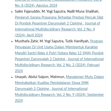
No. 8 (2024): Agustus 2024
Salim Fajaruddin, M. Yogi Saputra, Nailil Muna Shalihah,
Pengaruh Sarana Prasarana Terhadap Prestasi Pencak Silat
Di Pondok Pesantren Darunnajah 2 Cipining
,
Journal of
International Multidisciplinary Research: Vol. 2 No. 4
(2024): April 2024
Musthafa Zahir, M. Yogi Saputra, Tutik Hanifiyah,
Program
Penugasan Di Unit Usaha Dalam Membentuk Karakter
Mandiri Santri Kelas 6 Putri (Setara Kelas 12 SMA) Pondok
Pesantren Darunnajah 2 Cipining
,
Journal of International
Multidisciplinary Research: Vol. 2 No. 2 (2024): Februari
2024
Unayah, Abdul Saipon, Mahmun,
Manajemen Mutu Dalam
Meningkatkan Kualitas Pembelajaran Siswa SMK
Darunnajah 2 Cipining
,
Journal of International
Multidisciplinary Research: Vol. 2 No. 9 (2024): September
2024