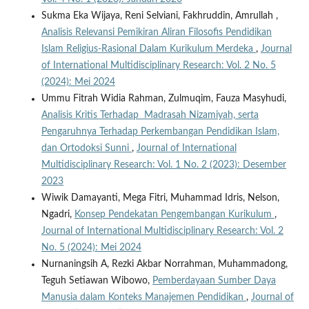
Sukma Eka Wijaya, Reni Selviani, Fakhruddin, Amrullah ,
Analisis Relevansi Pemikiran Aliran Filosofis Pendidikan
Islam Religius-Rasional Dalam Kurikulum Merdeka
,
Journal
of International Multidisciplinary Research: Vol. 2 No. 5
(2024): Mei 2024
Ummu Fitrah Widia Rahman, Zulmuqim, Fauza Masyhudi,
Analisis Kritis Terhadap Madrasah Nizamiyah, serta
Pengaruhnya Terhadap Perkembangan Pendidikan Islam,
dan Ortodoksi Sunni
,
Journal of International
Multidisciplinary Research: Vol. 1 No. 2 (2023): Desember
2023
Wiwik Damayanti, Mega Fitri, Muhammad Idris, Nelson,
Ngadri,
Konsep Pendekatan Pengembangan Kurikulum
,
Journal of International Multidisciplinary Research: Vol. 2
No. 5 (2024): Mei 2024
Nurnaningsih A, Rezki Akbar Norrahman, Muhammadong,
Teguh Setiawan Wibowo,
Pemberdayaan Sumber Daya
Manusia dalam Konteks Manajemen Pendidikan
,
Journal of