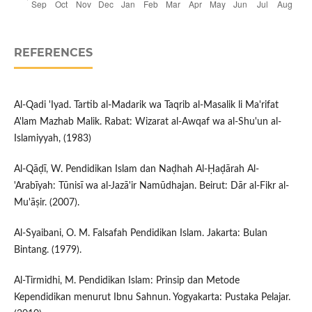
REFERENCES
Al-Qadi 'Iyad. Tartib al-Madarik wa Taqrib al-Masalik li Ma'rifat
A'lam Mazhab Malik. Rabat: Wizarat al-Awqaf wa al-Shu'un al-
Islamiyyah, (1983)
Al-Qāḍī, W. Pendidikan Islam dan Naḍhah Al-Ḥaḍārah Al-
'Arabīyah: Tūnisī wa al-Jazā'ir Namūdhajan. Beirut: Dār al-Fikr al-
Mu'āṣir. (2007).
Al-Syaibani, O. M. Falsafah Pendidikan Islam. Jakarta: Bulan
Bintang. (1979).
Al-Tirmidhi, M. Pendidikan Islam: Prinsip dan Metode
Kependidikan menurut Ibnu Sahnun. Yogyakarta: Pustaka Pelajar.