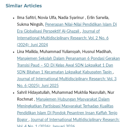
Similar Articles
Ilma Safitri, Novia Ulfa, Nadia Syarinur , Erlin Sarwila,
Sukma Ningsih,
Penerapan Nilai-Nilai Pendidikan Islam Di
Era Globalisasi Perspektif Al-Ghazali
,
Journal of
International Multidisciplinary Research: Vol. 2 No. 6
(2024): Juni 2024
Lina Mailida, Muhammad Yuliansyah, Husnul Madihah,
Manajemen Sekolah Dalam Penanaman 6 Pondasi Gerakan
Transisi Paud – SD Di Kelas Awal SDN Lokpaikat 1 Dan
SDN Bitahan 1 Kecamatan Lokpaikat Kabupaten Tapin
,
Journal of International Multidisciplinary Research: Vol. 3
No. 6 (2025): Juni 2025
Sahril Hidayatullah, Muhammad Mukhlia Nasrullah, Nur
Rochmat ,
Manajemen Hubungan Masyarakat Dalam
Meningkatkan Partisipasi Masyarakat Terhadap Kualitas
Pendidikan Islam Di Pondok Pesantren Insan Kaffah Tenjo
Bogor
,
Journal of International Multidisciplinary Research:
Vol. 4 No. 1 (2026): Januari 2026