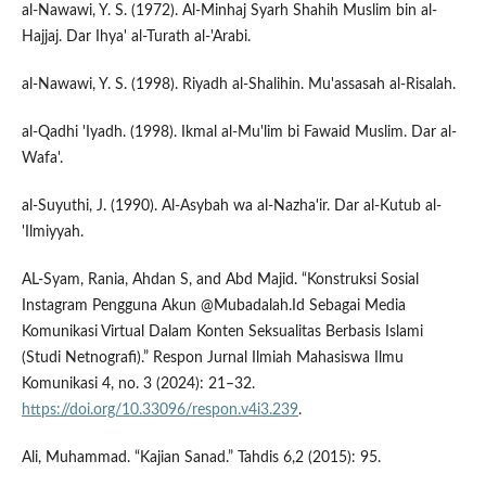
al-Nawawi, Y. S. (1972). Al-Minhaj Syarh Shahih Muslim bin al-
Hajjaj. Dar Ihya' al-Turath al-'Arabi.
al-Nawawi, Y. S. (1998). Riyadh al-Shalihin. Mu'assasah al-Risalah.
al-Qadhi 'Iyadh. (1998). Ikmal al-Mu'lim bi Fawaid Muslim. Dar al-
Wafa'.
al-Suyuthi, J. (1990). Al-Asybah wa al-Nazha'ir. Dar al-Kutub al-
'Ilmiyyah.
AL-Syam, Rania, Ahdan S, and Abd Majid. “Konstruksi Sosial
Instagram Pengguna Akun @Mubadalah.Id Sebagai Media
Komunikasi Virtual Dalam Konten Seksualitas Berbasis Islami
(Studi Netnografi).” Respon Jurnal Ilmiah Mahasiswa Ilmu
Komunikasi 4, no. 3 (2024): 21–32.
https://doi.org/10.33096/respon.v4i3.239
.
Ali, Muhammad. “Kajian Sanad.” Tahdis 6,2 (2015): 95.