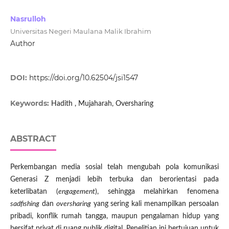
Nasrulloh
Universitas Negeri Maulana Malik Ibrahim
Author
DOI:
https://doi.org/10.62504/jsi1547
Keywords:
Hadith , Mujaharah, Oversharing
ABSTRACT
Perkembangan media sosial telah mengubah pola komunikasi
Generasi Z menjadi lebih terbuka dan berorientasi pada
keterlibatan (
engagement
), sehingga melahirkan fenomena
sadfishing
dan
oversharing
yang sering kali menampilkan persoalan
pribadi, konflik rumah tangga, maupun pengalaman hidup yang
bersifat privat di ruang publik digital. Penelitian ini bertujuan untuk