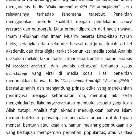
menganalisis hadis
“Kullu ummatī mu‘āfā illā al-mujāhirīn”
serta
relevansinya terhadap fenomena tersebut. Penelitian
menggunakan metode kualitatif dengan pendekatan
library
research
dan netnografi. Data primer diperoleh dari hadis riwayat
Imam al-Bukhari dan Imam Muslim beserta kitab-kitab syarah
hadis, sedangkan data sekunder berasal dari jurnal ilmiah, artikel
akademik, dan data digital terkait komunikasi media sosial. Analisis
dilakukan melalui takhrij hadis, i‘tibar sanad, analisis matan, analisis
isi (
content analysis
), dan analisis netnografi terhadap kasus
oversharing
yang viral di media sosial. Hasil penelitian
menunjukkan bahwa hadis
“Kullu ummatī mu‘āfā illā al-mujāhirīn”
berstatus sahih dan mengandung prinsip etika yang menekankan
pentingnya menjaga kehormatan diri, menutup aib, serta
menghindari perilaku
mujāharah
atau membuka sesuatu yang telah
Allah tutupi. Analisis fiqh al-hadis menunjukkan bahwa Islam
memperbolehkan penyampaian persoalan pribadi untuk tujuan
mencari bantuan atau keadilan, namun melarang pembukaan aib
yang bertujuan memperoleh perhatian, popularitas, atau validasi