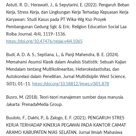
Astuti, R. D., Herawati, J., & Sepytarini, E. (2022). Pengaruh Beban
Kerja, Stress Kerja, dan Lingkungan Kerja Terhadap Kepuasan Kerja
Karyawan: Studi Kasus pada PT Wika-Wg Kso Proyek
Pembangunan Gedung Sglc & Eric. Religion Education Social Laa
Roiba Journal, 4(4), 1119–1136.
https://doi.org/10.47476/reslaj.v4i4.1065
Budi, A. D. A. S., Septiana, L., & Panji Mahendra, B. E. (2024).
Memahami Asumsi Klasik dalam Analisis Statistik: Sebuah Kajian
Mendalam tentang Multikolinearitas, Heterokedastisitas, dan
Autokorelasi dalam Penelitian. Jurnal Multidisiplin West Science,
3(01), 01–11.
https://doi.org/10.58812/jmws.v3i01.878
Busro, M. (2018). Teori-teori manajemen sumber daya manusia.
Jakarta: PrenadaMedia Group.
Buulolo, F., Dakhi, P., & Zalogo, E. F. (2021). PENGARUH STRES
KERJA TERHADAP KINERJA PEGAWAI PADA KANTOR CAMAT
ARAMO KABUPATEN NIAS SELATAN. Jurnal Ilmiah Mahasiwa