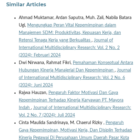
Similar Articles
Ahmad Muktamar, Ardan Saputra, Muh. Zali, Nabila Batara
Ugi,
Mengungkap Peran Vital Kepemimpinan dalam
Manajemen SDM: Produktivitas, Kepuasan Kerja, dan
Retensi Tenaga Kerja yang Berkualitas
,
Journal of
International Multidisciplinary Research: Vol. 2 No. 2
(2024): Februari 2024
Dwi Nirwana, Rahmat Fikri,
Pemahaman Konseptual Antara
Hubungan Kinerja Manajerial Dan Kepemimpinan
,
Journal
of International Multidisciplinary Research: Vol. 2 No. 6
(2024): Juni 2024
Rajwa Hauzan,
Pengaruh Faktor Motivasi Dan Gaya
Kepemimpinan Terhadap Kinerja Karyawan PT. Mayora
Indah
,
Journal of International Multidisciplinary Research:
Vol. 2 No. 7 (2024): Juli 2024
Cinta Maulida Sandrinaya, M. Chaerul Rizky ,
Pengaruh
Gaya Kepemimpinan, Motivasi Kerja, Dan Disiplin Terhadap
Kinerja Pegawai Di Perusahaan Umum Daerah Pasar Kota