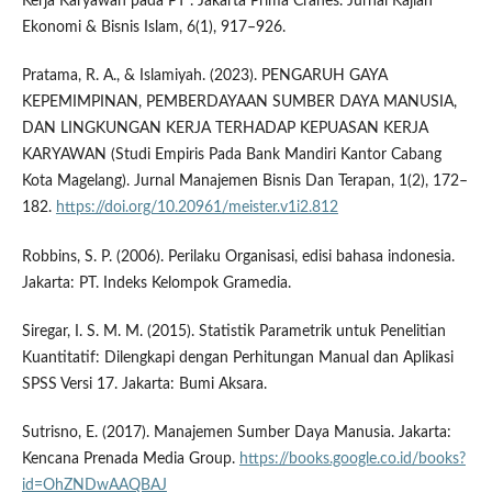
Kerja Karyawan pada PT . Jakarta Prima Cranes. Jurnal Kajian
Ekonomi & Bisnis Islam, 6(1), 917–926.
Pratama, R. A., & Islamiyah. (2023). PENGARUH GAYA
KEPEMIMPINAN, PEMBERDAYAAN SUMBER DAYA MANUSIA,
DAN LINGKUNGAN KERJA TERHADAP KEPUASAN KERJA
KARYAWAN (Studi Empiris Pada Bank Mandiri Kantor Cabang
Kota Magelang). Jurnal Manajemen Bisnis Dan Terapan, 1(2), 172–
182.
https://doi.org/10.20961/meister.v1i2.812
Robbins, S. P. (2006). Perilaku Organisasi, edisi bahasa indonesia.
Jakarta: PT. Indeks Kelompok Gramedia.
Siregar, I. S. M. M. (2015). Statistik Parametrik untuk Penelitian
Kuantitatif: Dilengkapi dengan Perhitungan Manual dan Aplikasi
SPSS Versi 17. Jakarta: Bumi Aksara.
Sutrisno, E. (2017). Manajemen Sumber Daya Manusia. Jakarta:
Kencana Prenada Media Group.
https://books.google.co.id/books?
id=OhZNDwAAQBAJ