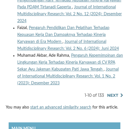
Pengembangan Karir Terhadap Kepuasan Kinerja Karyawan
Pada PDAM Tirtanadi Gaperta
,
Journal of International
Multidisciplinary Research: Vol. 2 No. 12 (2024): Desember
2024
Faizal,
Pengaruh Pendidikan Dan Pelatihan Terhadap
Kepuasan Kerja Dan Dampaknya Terhadap Kinerja
Karyawan di Era Modern
,
Journal of International
Multidisciplinary Research: Vol. 2 No. 6 (2024): Juni 2024
Muhamad Akbar, Ade Rahma,
Pengaruh Kepemimpinan dan
Lingkungan Kerja Terhadap Kinerja Karyawan di CV RPA
Sekar Ayu Jakenan Kabupaten Pati Jawa Tengah
,
Journal
of International Multidisciplinary Research: Vol. 1 No. 2
(2023): Desember 2023
1-10 of 133
NEXT
You may also
start an advanced similarity search
for this article.
MAIN MENU