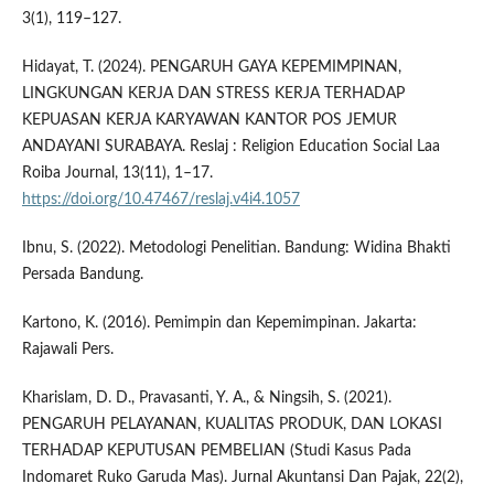
3(1), 119–127.
Hidayat, T. (2024). PENGARUH GAYA KEPEMIMPINAN,
LINGKUNGAN KERJA DAN STRESS KERJA TERHADAP
KEPUASAN KERJA KARYAWAN KANTOR POS JEMUR
ANDAYANI SURABAYA. Reslaj : Religion Education Social Laa
Roiba Journal, 13(11), 1–17.
https://doi.org/10.47467/reslaj.v4i4.1057
Ibnu, S. (2022). Metodologi Penelitian. Bandung: Widina Bhakti
Persada Bandung.
Kartono, K. (2016). Pemimpin dan Kepemimpinan. Jakarta:
Rajawali Pers.
Kharislam, D. D., Pravasanti, Y. A., & Ningsih, S. (2021).
PENGARUH PELAYANAN, KUALITAS PRODUK, DAN LOKASI
TERHADAP KEPUTUSAN PEMBELIAN (Studi Kasus Pada
Indomaret Ruko Garuda Mas). Jurnal Akuntansi Dan Pajak, 22(2),