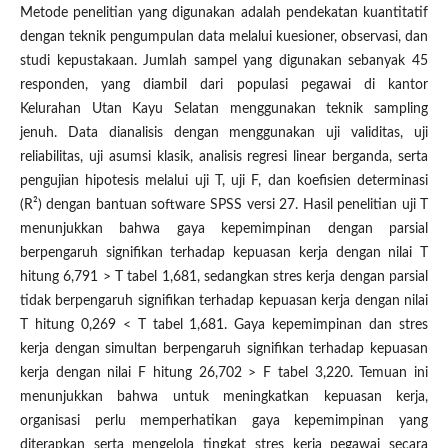
Metode penelitian yang digunakan adalah pendekatan kuantitatif
dengan teknik pengumpulan data melalui kuesioner, observasi, dan
studi kepustakaan. Jumlah sampel yang digunakan sebanyak 45
responden, yang diambil dari populasi pegawai di kantor
Kelurahan Utan Kayu Selatan menggunakan teknik sampling
jenuh. Data dianalisis dengan menggunakan uji validitas, uji
reliabilitas, uji asumsi klasik, analisis regresi linear berganda, serta
pengujian hipotesis melalui uji T, uji F, dan koefisien determinasi
(R²) dengan bantuan software SPSS versi 27. Hasil penelitian uji T
menunjukkan bahwa gaya kepemimpinan dengan parsial
berpengaruh signifikan terhadap kepuasan kerja dengan nilai T
hitung 6,791 > T tabel 1,681, sedangkan stres kerja dengan parsial
tidak berpengaruh signifikan terhadap kepuasan kerja dengan nilai
T hitung 0,269 < T tabel 1,681. Gaya kepemimpinan dan stres
kerja dengan simultan berpengaruh signifikan terhadap kepuasan
kerja dengan nilai F hitung 26,702 > F tabel 3,220. Temuan ini
menunjukkan bahwa untuk meningkatkan kepuasan kerja,
organisasi perlu memperhatikan gaya kepemimpinan yang
diterapkan serta mengelola tingkat stres kerja pegawai secara