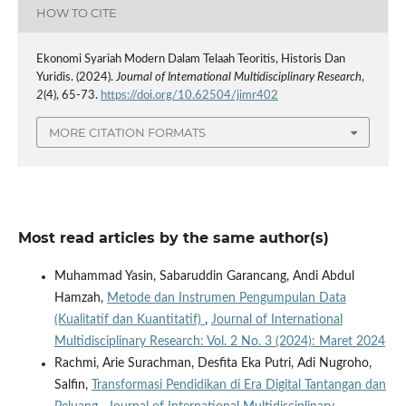
HOW TO CITE
Ekonomi Syariah Modern Dalam Telaah Teoritis, Historis Dan
Yuridis. (2024).
Journal of International Multidisciplinary Research
,
2
(4), 65-73.
https://doi.org/10.62504/jimr402
MORE CITATION FORMATS
Most read articles by the same author(s)
Muhammad Yasin, Sabaruddin Garancang, Andi Abdul
Hamzah,
Metode dan Instrumen Pengumpulan Data
(Kualitatif dan Kuantitatif)
,
Journal of International
Multidisciplinary Research: Vol. 2 No. 3 (2024): Maret 2024
Rachmi, Arie Surachman, Desfita Eka Putri, Adi Nugroho,
Salfin,
Transformasi Pendidikan di Era Digital Tantangan dan