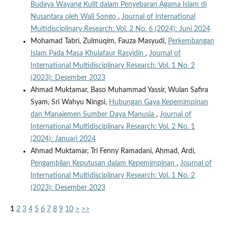
Budaya Wayang Kulit dalam Penyebaran Agama Islam di
Nusantara oleh Wali Songo
,
Journal of International
Multidisciplinary Research: Vol. 2 No. 6 (2024): Juni 2024
Mohamad Tabri, Zulmuqim, Fauza Masyudi,
Perkembangan
Islam Pada Masa Khulafaur Rasyidin
,
Journal of
International Multidisciplinary Research: Vol. 1 No. 2
(2023): Desember 2023
Ahmad Muktamar, Baso Muhammad Yassir, Wulan Safira
Syam, Sri Wahyu Ningsi,
Hubungan Gaya Kepemimpinan
dan Manajemen Sumber Daya Manusia
,
Journal of
International Multidisciplinary Research: Vol. 2 No. 1
(2024): Januari 2024
Ahmad Muktamar, Tri Fenny Ramadani, Ahmad, Ardi,
Pengambilan Keputusan dalam Kepemimpinan
,
Journal of
International Multidisciplinary Research: Vol. 1 No. 2
(2023): Desember 2023
1
2
3
4
5
6
7
8
9
10
>
>>