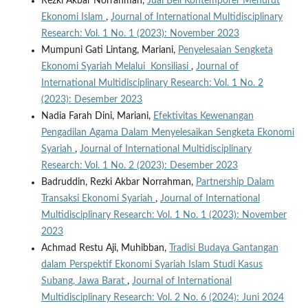
Rezki Akbar Norrahman,
Jual Beli Kontemporer Menurut
Ekonomi Islam
,
Journal of International Multidisciplinary
Research: Vol. 1 No. 1 (2023): November 2023
Mumpuni Gati Lintang, Mariani,
Penyelesaian Sengketa
Ekonomi Syariah Melalui Konsiliasi
,
Journal of
International Multidisciplinary Research: Vol. 1 No. 2
(2023): Desember 2023
Nadia Farah Dini, Mariani,
Efektivitas Kewenangan
Pengadilan Agama Dalam Menyelesaikan Sengketa Ekonomi
Syariah
,
Journal of International Multidisciplinary
Research: Vol. 1 No. 2 (2023): Desember 2023
Badruddin, Rezki Akbar Norrahman,
Partnership Dalam
Transaksi Ekonomi Syariah
,
Journal of International
Multidisciplinary Research: Vol. 1 No. 1 (2023): November
2023
Achmad Restu Aji, Muhibban,
Tradisi Budaya Gantangan
dalam Perspektif Ekonomi Syariah Islam Studi Kasus
Subang, Jawa Barat
,
Journal of International
Multidisciplinary Research: Vol. 2 No. 6 (2024): Juni 2024