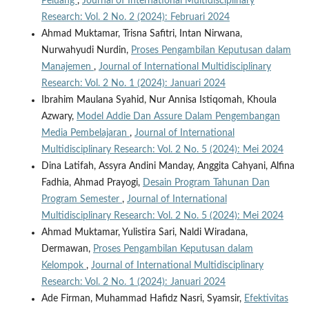
Peluang
,
Journal of International Multidisciplinary
Research: Vol. 2 No. 2 (2024): Februari 2024
Ahmad Muktamar, Trisna Safitri, Intan Nirwana,
Nurwahyudi Nurdin,
Proses Pengambilan Keputusan dalam
Manajemen
,
Journal of International Multidisciplinary
Research: Vol. 2 No. 1 (2024): Januari 2024
Ibrahim Maulana Syahid, Nur Annisa Istiqomah, Khoula
Azwary,
Model Addie Dan Assure Dalam Pengembangan
Media Pembelajaran
,
Journal of International
Multidisciplinary Research: Vol. 2 No. 5 (2024): Mei 2024
Dina Latifah, Assyra Andini Manday, Anggita Cahyani, Alfina
Fadhia, Ahmad Prayogi,
Desain Program Tahunan Dan
Program Semester
,
Journal of International
Multidisciplinary Research: Vol. 2 No. 5 (2024): Mei 2024
Ahmad Muktamar, Yulistira Sari, Naldi Wiradana,
Dermawan,
Proses Pengambilan Keputusan dalam
Kelompok
,
Journal of International Multidisciplinary
Research: Vol. 2 No. 1 (2024): Januari 2024
Ade Firman, Muhammad Hafidz Nasri, Syamsir,
Efektivitas