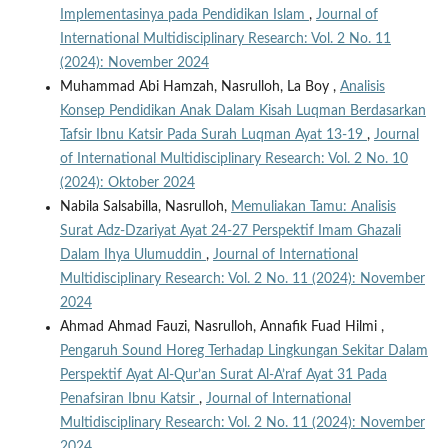
Implementasinya pada Pendidikan Islam
,
Journal of
International Multidisciplinary Research: Vol. 2 No. 11
(2024): November 2024
Muhammad Abi Hamzah, Nasrulloh, La Boy ,
Analisis
Konsep Pendidikan Anak Dalam Kisah Luqman Berdasarkan
Tafsir Ibnu Katsir Pada Surah Luqman Ayat 13-19
,
Journal
of International Multidisciplinary Research: Vol. 2 No. 10
(2024): Oktober 2024
Nabila Salsabilla, Nasrulloh,
Memuliakan Tamu: Analisis
Surat Adz-Dzariyat Ayat 24-27 Perspektif Imam Ghazali
Dalam Ihya Ulumuddin
,
Journal of International
Multidisciplinary Research: Vol. 2 No. 11 (2024): November
2024
Ahmad Ahmad Fauzi, Nasrulloh, Annafik Fuad Hilmi ,
Pengaruh Sound Horeg Terhadap Lingkungan Sekitar Dalam
Perspektif Ayat Al-Qur’an Surat Al-A’raf Ayat 31 Pada
Penafsiran Ibnu Katsir
,
Journal of International
Multidisciplinary Research: Vol. 2 No. 11 (2024): November
2024