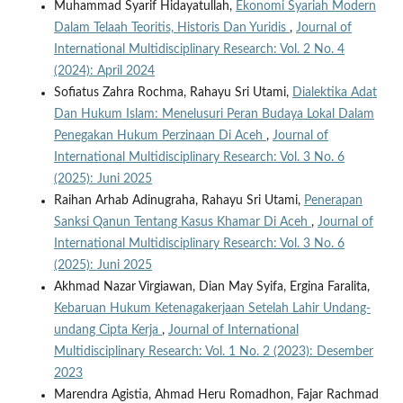
Muhammad Syarif Hidayatullah,
Ekonomi Syariah Modern
Dalam Telaah Teoritis, Historis Dan Yuridis
,
Journal of
International Multidisciplinary Research: Vol. 2 No. 4
(2024): April 2024
Sofiatus Zahra Rochma, Rahayu Sri Utami,
Dialektika Adat
Dan Hukum Islam: Menelusuri Peran Budaya Lokal Dalam
Penegakan Hukum Perzinaan Di Aceh
,
Journal of
International Multidisciplinary Research: Vol. 3 No. 6
(2025): Juni 2025
Raihan Arhab Adinugraha, Rahayu Sri Utami,
Penerapan
Sanksi Qanun Tentang Kasus Khamar Di Aceh
,
Journal of
International Multidisciplinary Research: Vol. 3 No. 6
(2025): Juni 2025
Akhmad Nazar Virgiawan, Dian May Syifa, Ergina Faralita,
Kebaruan Hukum Ketenagakerjaan Setelah Lahir Undang-
undang Cipta Kerja
,
Journal of International
Multidisciplinary Research: Vol. 1 No. 2 (2023): Desember
2023
Marendra Agistia, Ahmad Heru Romadhon, Fajar Rachmad