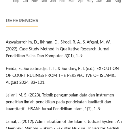
REFERENCES
Assyakurrohim, D., Ikhram, D., Sirodj, R. A., & Afgani, M. W.
(2022). Case Study Method in Qualitative Research. Jurnal
Pendidikan Sains Dan Komputer, 3(01), 1–9.
Farida, E., Suriaatmadja, T. T., & Sundary, R. I. (n.d.). EXECUTION
OF COURT RULINGS FROM THE PERSPECTIVE OF ISLAMIC.
August 2024, 83–101.
Jailani, M. S. (2023). Teknik pengumpulan data dan instrumen
penelitian ilmiah pendidikan pada pendekatan kualitatif dan
kuantitatif. IHSAN: Jurnal Pendidikan Islam, 1(2), 1–9.
Jamal, J. (2012). Administration of the Islamic Judicial System: An
Overview. Mimbar Hukum - Fakultas Hukum Universitas Gadjah