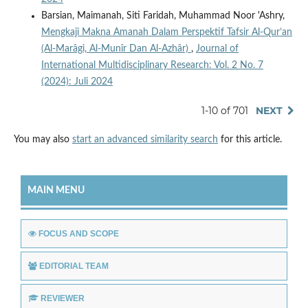
Barsian, Maimanah, Siti Faridah, Muhammad Noor 'Ashry,
Mengkaji Makna Amanah Dalam Perspektif Tafsir Al-Qur’an
(Al-Marâgi, Al-Munîr Dan Al-Azhâr)
,
Journal of
International Multidisciplinary Research: Vol. 2 No. 7
(2024): Juli 2024
1-10 of 701
NEXT
You may also
start an advanced similarity search
for this article.
MAIN MENU
FOCUS AND SCOPE
EDITORIAL TEAM
REVIEWER