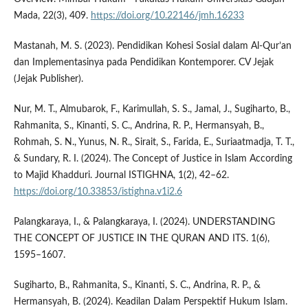
Mada, 22(3), 409.
https://doi.org/10.22146/jmh.16233
Mastanah, M. S. (2023). Pendidikan Kohesi Sosial dalam Al-Qur’an
dan Implementasinya pada Pendidikan Kontemporer. CV Jejak
(Jejak Publisher).
Nur, M. T., Almubarok, F., Karimullah, S. S., Jamal, J., Sugiharto, B.,
Rahmanita, S., Kinanti, S. C., Andrina, R. P., Hermansyah, B.,
Rohmah, S. N., Yunus, N. R., Sirait, S., Farida, E., Suriaatmadja, T. T.,
& Sundary, R. I. (2024). The Concept of Justice in Islam According
to Majid Khadduri. Journal ISTIGHNA, 1(2), 42–62.
https://doi.org/10.33853/istighna.v1i2.6
Palangkaraya, I., & Palangkaraya, I. (2024). UNDERSTANDING
THE CONCEPT OF JUSTICE IN THE QURAN AND ITS. 1(6),
1595–1607.
Sugiharto, B., Rahmanita, S., Kinanti, S. C., Andrina, R. P., &
Hermansyah, B. (2024). Keadilan Dalam Perspektif Hukum Islam.