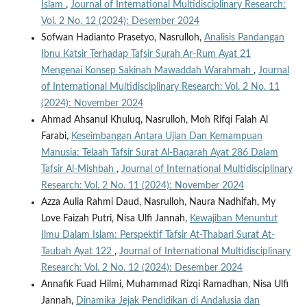
Islam
,
Journal of International Multidisciplinary Research:
Vol. 2 No. 12 (2024): Desember 2024
Sofwan Hadianto Prasetyo, Nasrulloh,
Analisis Pandangan
Ibnu Katsir Terhadap Tafsir Surah Ar-Rum Ayat 21
Mengenai Konsep Sakinah Mawaddah Warahmah
,
Journal
of International Multidisciplinary Research: Vol. 2 No. 11
(2024): November 2024
Ahmad Ahsanul Khuluq, Nasrulloh, Moh Rifqi Falah Al
Farabi,
Keseimbangan Antara Ujian Dan Kemampuan
Manusia: Telaah Tafsir Surat Al-Baqarah Ayat 286 Dalam
Tafsir Al-Mishbah
,
Journal of International Multidisciplinary
Research: Vol. 2 No. 11 (2024): November 2024
Azza Aulia Rahmi Daud, Nasrulloh, Naura Nadhifah, My
Love Faizah Putri, Nisa Ulfi Jannah,
Kewajiban Menuntut
Ilmu Dalam Islam: Perspektif Tafsir At-Thabari Surat At-
Taubah Ayat 122
,
Journal of International Multidisciplinary
Research: Vol. 2 No. 12 (2024): Desember 2024
Annafik Fuad Hilmi, Muhammad Rizqi Ramadhan, Nisa Ulfi
Jannah,
Dinamika Jejak Pendidikan di Andalusia dan