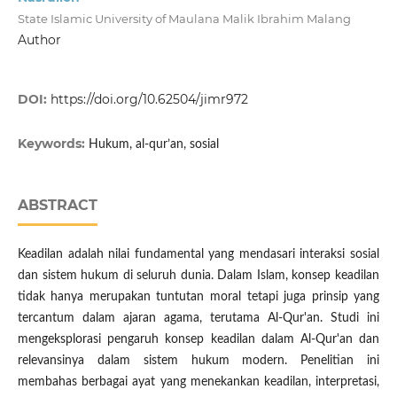
State Islamic University of Maulana Malik Ibrahim Malang
Author
DOI:
https://doi.org/10.62504/jimr972
Keywords:
Hukum, al-qur’an, sosial
ABSTRACT
Keadilan adalah nilai fundamental yang mendasari interaksi sosial
dan sistem hukum di seluruh dunia. Dalam Islam, konsep keadilan
tidak hanya merupakan tuntutan moral tetapi juga prinsip yang
tercantum dalam ajaran agama, terutama Al-Qur'an. Studi ini
mengeksplorasi pengaruh konsep keadilan dalam Al-Qur'an dan
relevansinya dalam sistem hukum modern. Penelitian ini
membahas berbagai ayat yang menekankan keadilan, interpretasi,