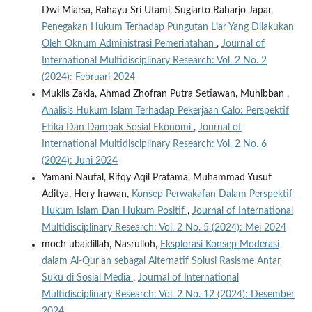
Dwi Miarsa, Rahayu Sri Utami, Sugiarto Raharjo Japar,
Penegakan Hukum Terhadap Pungutan Liar Yang Dilakukan
Oleh Oknum Administrasi Pemerintahan
,
Journal of
International Multidisciplinary Research: Vol. 2 No. 2
(2024): Februari 2024
Muklis Zakia, Ahmad Zhofran Putra Setiawan, Muhibban ,
Analisis Hukum Islam Terhadap Pekerjaan Calo: Perspektif
Etika Dan Dampak Sosial Ekonomi
,
Journal of
International Multidisciplinary Research: Vol. 2 No. 6
(2024): Juni 2024
Yamani Naufal, Rifqy Aqil Pratama, Muhammad Yusuf
Aditya, Hery Irawan,
Konsep Perwakafan Dalam Perspektif
Hukum Islam Dan Hukum Positif
,
Journal of International
Multidisciplinary Research: Vol. 2 No. 5 (2024): Mei 2024
moch ubaidillah, Nasrulloh,
Eksplorasi Konsep Moderasi
dalam Al-Qur'an sebagai Alternatif Solusi Rasisme Antar
Suku di Sosial Media
,
Journal of International
Multidisciplinary Research: Vol. 2 No. 12 (2024): Desember
2024