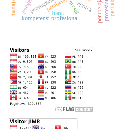
pembelajaran
pengaruh
profesional
mysql
apotek
barat
kompetensi profesional