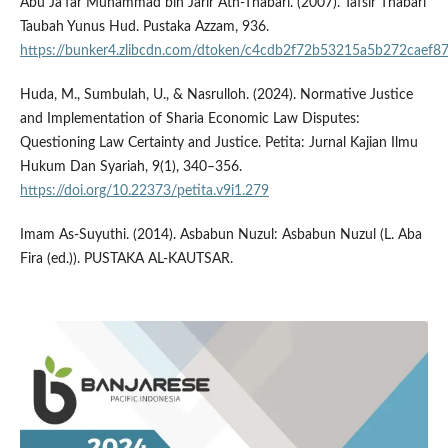
Abu Ja’far Muhammad bin Jarir Ath-Thabari. (2007). Tafsir Thabari
Taubah Yunus Hud. Pustaka Azzam, 936.
https://bunker4.zlibcdn.com/dtoken/c4cdb2f72b53215a5b272caef8
Huda, M., Sumbulah, U., & Nasrulloh. (2024). Normative Justice
and Implementation of Sharia Economic Law Disputes:
Questioning Law Certainty and Justice. Petita: Jurnal Kajian Ilmu
Hukum Dan Syariah, 9(1), 340–356.
https://doi.org/10.22373/petita.v9i1.279
Imam As-Suyuthi. (2014). Asbabun Nuzul: Asbabun Nuzul (L. Aba
Fira (ed.)). PUSTAKA AL-KAUTSAR.