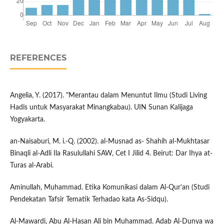
REFERENCES
Angelia, Y. (2017). "Merantau dalam Menuntut Ilmu (Studi Living
Hadis untuk Masyarakat Minangkabau). UIN Sunan Kalijaga
Yogyakarta.
an-Naisaburi, M. i.-Q. (2002). al-Musnad as- Shahih al-Mukhtasar
Binaqli al-Adli Ila Rasulullahi SAW, Cet I Jilid 4. Beirut: Dar Ihya at-
Turas al-Arabi.
Aminullah, Muhammad. Etika Komunikasi dalam Al-Qur’an (Studi
Pendekatan Tafsir Tematik Terhadao kata As-Sidqu).
Al-Mawardi, Abu Al-Hasan Ali bin Muhammad. Adab Al-Dunya wa