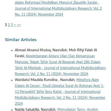
dalam Reformasi Pendidikan Menurut Ziauddin Sardar
,
Journal of International Multidisciplinary Research: Vol. 2
No. 11 (2024): November 2024
1
2
3
>
>>
Similar Articles
Ahmad Ahsanul Khuluq, Nasrulloh, Moh Rifqi Falah Al
Farabi,
Keseimbangan Antara Ujian Dan Kemampuan
Manusia: Telaah Tafsir Surat Al-Baqarah Ayat 286 Dalam
Tafsir Al-Mishbah
,
Journal of International Multidisciplinary
Research: Vol. 2 No. 11 (2024): November 2024
Waridatul Maulida Rumdina , Nasrullah,
Metafora Alam
Dalam Al-Quran : Studi Literatur Surat Ar-Rohman Ayat 1-
13 Perspektif Tafsir Ibnu Katsir
,
Journal of International
Multidisciplinary Research: Vol. 2 No. 11 (2024): November
2024
Nabila Salsabilla, Nasrulloh,
Memuliakan Tamu: Analisis