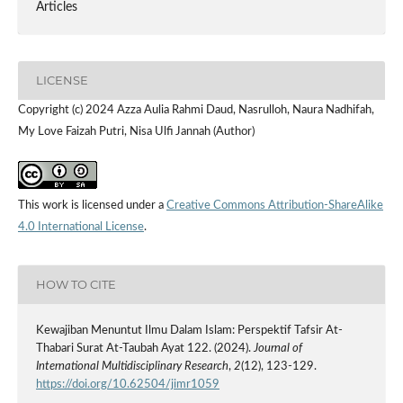
Articles
LICENSE
Copyright (c) 2024 Azza Aulia Rahmi Daud, Nasrulloh, Naura Nadhifah,
My Love Faizah Putri, Nisa Ulfi Jannah (Author)
This work is licensed under a
Creative Commons Attribution-ShareAlike
4.0 International License
.
HOW TO CITE
Kewajiban Menuntut Ilmu Dalam Islam: Perspektif Tafsir At-
Thabari Surat At-Taubah Ayat 122. (2024).
Journal of
International Multidisciplinary Research
,
2
(12), 123-129.
https://doi.org/10.62504/jimr1059