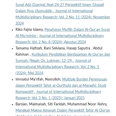
Surat Adz-Dzariyat Ayat 24-27 Perspektif Imam Ghazali
Dalam Ihya Ulumuddin
,
Journal of International
Multidisciplinary Research: Vol. 2 No. 11 (2024): November
2024
Riko Fajria Islamy,
Penafsiran Muflih Dalam Al-Qur’an Surat
Al-Mu’minũn
,
Journal of International Multidisciplinary
Research: Vol. 2 No. 8 (2024): Agustus 2024
Tamama Hafizah, Rani Selviana, Hasep Saputra , Abdul
Rahman ,
Kurikulum Pendidikan Berdasarkan Al-Qur’an dan
Sunnah (Telaah Qs. Lukman: 12-19)
,
Journal of
International Multidisciplinary Research: Vol. 2 No. 5
(2024): Mei 2024
Imroatul Ma'rifah, Nasrulloh,
Multiple Burden Perempuan
dalam Perspektif Tafsir al-Qurthubi dan al-Maraghi: Studi
Komparatif
,
Journal of International Multidisciplinary
Research: Vol. 3 No. 1 (2025): Januari 2025
Barsian, Maimanah, Siti Faridah, Muhammad Noor 'Ashry,
Mengkaji Makna Amanah Dalam Perspektif Tafsir Al-Qur’an