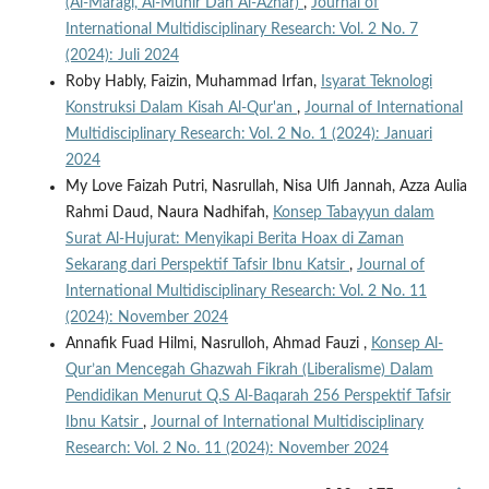
(Al-Marâgi, Al-Munîr Dan Al-Azhâr)
,
Journal of
International Multidisciplinary Research: Vol. 2 No. 7
(2024): Juli 2024
Roby Hably, Faizin, Muhammad Irfan,
Isyarat Teknologi
Konstruksi Dalam Kisah Al-Qur'an
,
Journal of International
Multidisciplinary Research: Vol. 2 No. 1 (2024): Januari
2024
My Love Faizah Putri, Nasrullah, Nisa Ulfi Jannah, Azza Aulia
Rahmi Daud, Naura Nadhifah,
Konsep Tabayyun dalam
Surat Al-Hujurat: Menyikapi Berita Hoax di Zaman
Sekarang dari Perspektif Tafsir Ibnu Katsir
,
Journal of
International Multidisciplinary Research: Vol. 2 No. 11
(2024): November 2024
Annafik Fuad Hilmi, Nasrulloh, Ahmad Fauzi ,
Konsep Al-
Qur’an Mencegah Ghazwah Fikrah (Liberalisme) Dalam
Pendidikan Menurut Q.S Al-Baqarah 256 Perspektif Tafsir
Ibnu Katsir
,
Journal of International Multidisciplinary
Research: Vol. 2 No. 11 (2024): November 2024