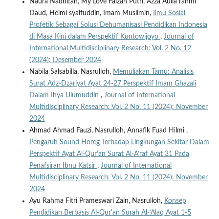
Naura Nadhifah, My Love Faizah Putri, Azza Aulia rahmi
Daud, Helmi syaifuddin, Imam Muslimin,
Ilmu Sosial
Profetik Sebagai Solusi Dehumanisasi Pendidikan Indonesia
di Masa Kini dalam Perspektif Kuntowijoyo
,
Journal of
International Multidisciplinary Research: Vol. 2 No. 12
(2024): Desember 2024
Nabila Salsabilla, Nasrulloh,
Memuliakan Tamu: Analisis
Surat Adz-Dzariyat Ayat 24-27 Perspektif Imam Ghazali
Dalam Ihya Ulumuddin
,
Journal of International
Multidisciplinary Research: Vol. 2 No. 11 (2024): November
2024
Ahmad Ahmad Fauzi, Nasrulloh, Annafik Fuad Hilmi ,
Pengaruh Sound Horeg Terhadap Lingkungan Sekitar Dalam
Perspektif Ayat Al-Qur’an Surat Al-A’raf Ayat 31 Pada
Penafsiran Ibnu Katsir
,
Journal of International
Multidisciplinary Research: Vol. 2 No. 11 (2024): November
2024
Ayu Rahma Fitri Prameswari Zain, Nasrulloh,
Konsep
Pendidikan Berbasis Al-Qur'an Surah Al-‘Alaq Ayat 1-5