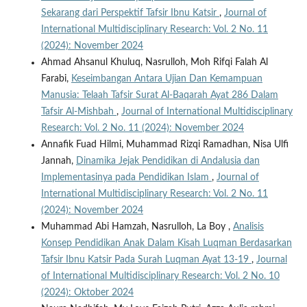
Sekarang dari Perspektif Tafsir Ibnu Katsir
,
Journal of
International Multidisciplinary Research: Vol. 2 No. 11
(2024): November 2024
Ahmad Ahsanul Khuluq, Nasrulloh, Moh Rifqi Falah Al
Farabi,
Keseimbangan Antara Ujian Dan Kemampuan
Manusia: Telaah Tafsir Surat Al-Baqarah Ayat 286 Dalam
Tafsir Al-Mishbah
,
Journal of International Multidisciplinary
Research: Vol. 2 No. 11 (2024): November 2024
Annafik Fuad Hilmi, Muhammad Rizqi Ramadhan, Nisa Ulfi
Jannah,
Dinamika Jejak Pendidikan di Andalusia dan
Implementasinya pada Pendidikan Islam
,
Journal of
International Multidisciplinary Research: Vol. 2 No. 11
(2024): November 2024
Muhammad Abi Hamzah, Nasrulloh, La Boy ,
Analisis
Konsep Pendidikan Anak Dalam Kisah Luqman Berdasarkan
Tafsir Ibnu Katsir Pada Surah Luqman Ayat 13-19
,
Journal
of International Multidisciplinary Research: Vol. 2 No. 10
(2024): Oktober 2024