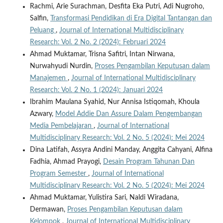
Rachmi, Arie Surachman, Desfita Eka Putri, Adi Nugroho,
Salfin,
Transformasi Pendidikan di Era Digital Tantangan dan
Peluang
,
Journal of International Multidisciplinary
Research: Vol. 2 No. 2 (2024): Februari 2024
Ahmad Muktamar, Trisna Safitri, Intan Nirwana,
Nurwahyudi Nurdin,
Proses Pengambilan Keputusan dalam
Manajemen
,
Journal of International Multidisciplinary
Research: Vol. 2 No. 1 (2024): Januari 2024
Ibrahim Maulana Syahid, Nur Annisa Istiqomah, Khoula
Azwary,
Model Addie Dan Assure Dalam Pengembangan
Media Pembelajaran
,
Journal of International
Multidisciplinary Research: Vol. 2 No. 5 (2024): Mei 2024
Dina Latifah, Assyra Andini Manday, Anggita Cahyani, Alfina
Fadhia, Ahmad Prayogi,
Desain Program Tahunan Dan
Program Semester
,
Journal of International
Multidisciplinary Research: Vol. 2 No. 5 (2024): Mei 2024
Ahmad Muktamar, Yulistira Sari, Naldi Wiradana,
Dermawan,
Proses Pengambilan Keputusan dalam
Kelompok
,
Journal of International Multidisciplinary