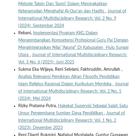
Metode Talqin Dan Tasmi’ Dalam Meningkatkan
Keterampilan Menghafal Al-Qur’an dan Hadits
,
Journal of
International Multidisciplinary Research: Vol. 2 No. 9
(2024): September 2024
Rebani,
Implementasi Program KKG Dalam
Mengembangkan Kompetensi Profesional Guru Pai Dengan
Mengintegrasikan Nilai “Agung” Di Kabupaten Hulu Sungai
Utara
,
Journal of International Multidisciplinary Research:
Vol. 3 No. 6 (2025): Juni 2025
Sukma Eka Wijaya, Reni Selviani, Fakhruddin, Amrullah ,
Analisis Relevansi Pemikiran Aliran Filosofis Pendidikan
Islam Religius-Rasional Dalam Kurikulum Merdeka
,
Journal
of International Multidisciplinary Research: Vol. 2 No. 5
(2024): Mei 2024
Rizky Pratama Putra,
Hakekat Supervisi Sebagai Salah Satu
Unsur Pengembang Sumber Daya Pendidikan
,
Journal of
International Multidisciplinary Research: Vol. 1 No. 2
(2023): Desember 2023
Reni Dianti Rukmini, Nafaisul Mustajada, Guntur Gunawan