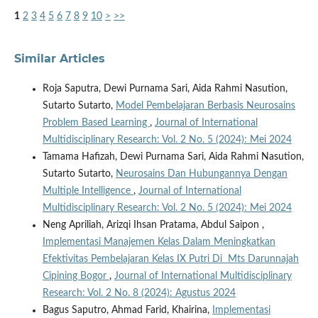
1
2
3
4
5
6
7
8
9
10
>
>>
Similar Articles
Roja Saputra, Dewi Purnama Sari, Aida Rahmi Nasution,
Sutarto Sutarto,
Model Pembelajaran Berbasis Neurosains
Problem Based Learning
,
Journal of International
Multidisciplinary Research: Vol. 2 No. 5 (2024): Mei 2024
Tamama Hafizah, Dewi Purnama Sari, Aida Rahmi Nasution,
Sutarto Sutarto,
Neurosains Dan Hubungannya Dengan
Multiple Intelligence
,
Journal of International
Multidisciplinary Research: Vol. 2 No. 5 (2024): Mei 2024
Neng Apriliah, Arizqi Ihsan Pratama, Abdul Saipon ,
Implementasi Manajemen Kelas Dalam Meningkatkan
Efektivitas Pembelajaran Kelas IX Putri Di Mts Darunnajah
Cipining Bogor
,
Journal of International Multidisciplinary
Research: Vol. 2 No. 8 (2024): Agustus 2024
Bagus Saputro, Ahmad Farid, Khairina,
Implementasi