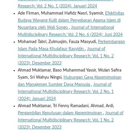
Research: Vol. 2 No. 1 (2024): Januari 2024
Ade Firman, Muhammad Hafidz Nasri, Syamsir,
Efektivitas
Budaya Wayang Kulit dalam Penyebaran Agama Islam di
Nusantara oleh Wali Songo
,
Journal of International
Multidisciplinary Research: Vol. 2 No. 6 (2024): Juni 2024
Mohamad Tabri, Zulmuqim, Fauza Masyudi,
Perkembangan
Islam Pada Masa Khulafaur Rasyidin
,
Journal of
International Multidisciplinary Research: Vol. 1 No. 2
(2023): Desember 2023
Ahmad Muktamar, Baso Muhammad Yassir, Wulan Safira
Syam, Sri Wahyu Ningsi,
Hubungan Gaya Kepemimpinan
dan Manajemen Sumber Daya Manusia
,
Journal of
International Multidisciplinary Research: Vol. 2 No. 1
(2024): Januari 2024
Ahmad Muktamar, Tri Fenny Ramadani, Ahmad, Ardi,
Pengambilan Keputusan dalam Kepemimpinan
,
Journal of
International Multidisciplinary Research: Vol. 1 No. 2
(2023): Desember 2023