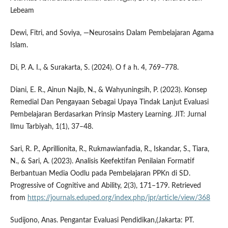
Lebeam
Dewi, Fitri, and Soviya, ―Neurosains Dalam Pembelajaran Agama
Islam.
Di, P. A. I., & Surakarta, S. (2024). O f a h. 4, 769–778.
Diani, E. R., Ainun Najib, N., & Wahyuningsih, P. (2023). Konsep
Remedial Dan Pengayaan Sebagai Upaya Tindak Lanjut Evaluasi
Pembelajaran Berdasarkan Prinsip Mastery Learning. JIT: Jurnal
Ilmu Tarbiyah, 1(1), 37–48.
Sari, R. P., Aprillionita, R., Rukmawianfadia, R., Iskandar, S., Tiara,
N., & Sari, A. (2023). Analisis Keefektifan Penilaian Formatif
Berbantuan Media Oodlu pada Pembelajaran PPKn di SD.
Progressive of Cognitive and Ability, 2(3), 171–179. Retrieved
from
https://journals.eduped.org/index.php/jpr/article/view/368
Sudijono, Anas. Pengantar Evaluasi Pendidikan,(Jakarta: PT.