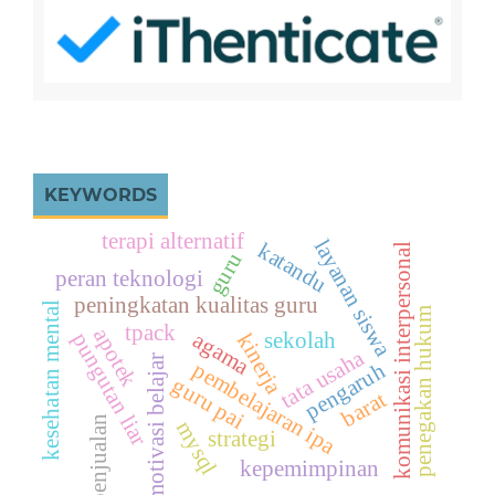
KEYWORDS
terapi alternatif
layanan siswa
katandu
komunikasi interpersonal
guru
peran teknologi
peningkatan kualitas guru
kesehatan mental
penegakan hukum
tpack
apotek
agama
pungutan liar
sekolah
kinerja
tata usaha
motivasi belajar
pembelajaran ipa
pengaruh
guru pai
barat
penjualan
mysql
strategi
kepemimpinan