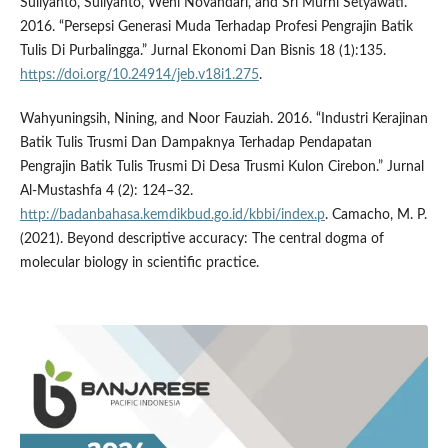
Suliyanto, Suliyanto, Weni Novandari, and Sri Murni Setyawati.
2016. “Persepsi Generasi Muda Terhadap Profesi Pengrajin Batik
Tulis Di Purbalingga.” Jurnal Ekonomi Dan Bisnis 18 (1):135.
https://doi.org/10.24914/jeb.v18i1.275
.
Wahyuningsih, Nining, and Noor Fauziah. 2016. “Industri Kerajinan
Batik Tulis Trusmi Dan Dampaknya Terhadap Pendapatan
Pengrajin Batik Tulis Trusmi Di Desa Trusmi Kulon Cirebon.” Jurnal
Al-Mustashfa 4 (2): 124–32.
http://badanbahasa.kemdikbud.go.id/kbbi/index.p
. Camacho, M. P.
(2021). Beyond descriptive accuracy: The central dogma of
molecular biology in scientific practice.