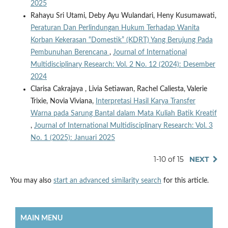
2025
Rahayu Sri Utami, Deby Ayu Wulandari, Heny Kusumawati,
Peraturan Dan Perlindungan Hukum Terhadap Wanita
Korban Kekerasan “Domestik” (KDRT) Yang Berujung Pada
Pembunuhan Berencana
,
Journal of International
Multidisciplinary Research: Vol. 2 No. 12 (2024): Desember
2024
Clarisa Cakrajaya , Livia Setiawan, Rachel Caliesta, Valerie
Trixie, Novia Viviana,
Interpretasi Hasil Karya Transfer
Warna pada Sarung Bantal dalam Mata Kuliah Batik Kreatif
,
Journal of International Multidisciplinary Research: Vol. 3
No. 1 (2025): Januari 2025
1-10 of 15
NEXT
You may also
start an advanced similarity search
for this article.
MAIN MENU