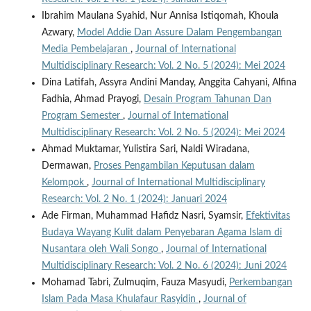
Ibrahim Maulana Syahid, Nur Annisa Istiqomah, Khoula
Azwary,
Model Addie Dan Assure Dalam Pengembangan
Media Pembelajaran
,
Journal of International
Multidisciplinary Research: Vol. 2 No. 5 (2024): Mei 2024
Dina Latifah, Assyra Andini Manday, Anggita Cahyani, Alfina
Fadhia, Ahmad Prayogi,
Desain Program Tahunan Dan
Program Semester
,
Journal of International
Multidisciplinary Research: Vol. 2 No. 5 (2024): Mei 2024
Ahmad Muktamar, Yulistira Sari, Naldi Wiradana,
Dermawan,
Proses Pengambilan Keputusan dalam
Kelompok
,
Journal of International Multidisciplinary
Research: Vol. 2 No. 1 (2024): Januari 2024
Ade Firman, Muhammad Hafidz Nasri, Syamsir,
Efektivitas
Budaya Wayang Kulit dalam Penyebaran Agama Islam di
Nusantara oleh Wali Songo
,
Journal of International
Multidisciplinary Research: Vol. 2 No. 6 (2024): Juni 2024
Mohamad Tabri, Zulmuqim, Fauza Masyudi,
Perkembangan
Islam Pada Masa Khulafaur Rasyidin
,
Journal of