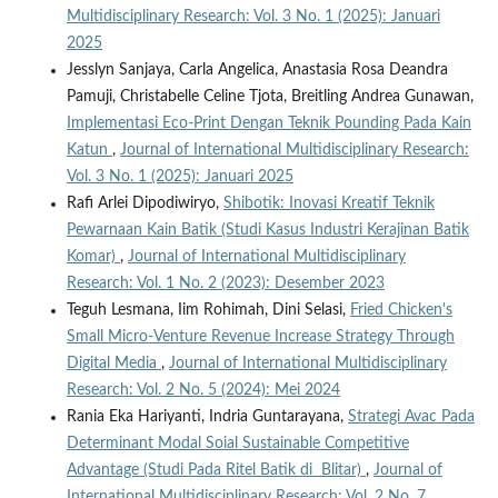
Multidisciplinary Research: Vol. 3 No. 1 (2025): Januari
2025
Jesslyn Sanjaya, Carla Angelica, Anastasia Rosa Deandra
Pamuji, Christabelle Celine Tjota, Breitling Andrea Gunawan,
Implementasi Eco-Print Dengan Teknik Pounding Pada Kain
Katun
,
Journal of International Multidisciplinary Research:
Vol. 3 No. 1 (2025): Januari 2025
Rafi Arlei Dipodiwiryo,
Shibotik: Inovasi Kreatif Teknik
Pewarnaan Kain Batik (Studi Kasus Industri Kerajinan Batik
Komar)
,
Journal of International Multidisciplinary
Research: Vol. 1 No. 2 (2023): Desember 2023
Teguh Lesmana, Iim Rohimah, Dini Selasi,
Fried Chicken's
Small Micro-Venture Revenue Increase Strategy Through
Digital Media
,
Journal of International Multidisciplinary
Research: Vol. 2 No. 5 (2024): Mei 2024
Rania Eka Hariyanti, Indria Guntarayana,
Strategi Avac Pada
Determinant Modal Soial Sustainable Competitive
Advantage (Studi Pada Ritel Batik di Blitar)
,
Journal of
International Multidisciplinary Research: Vol. 2 No. 7