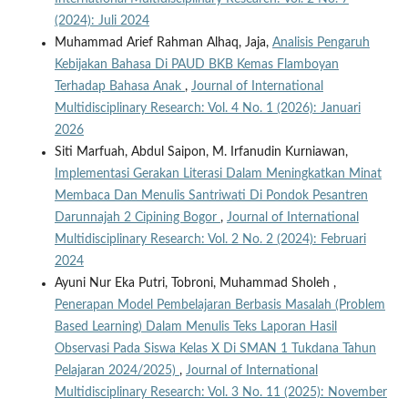
(2024): Juli 2024
Muhammad Arief Rahman Alhaq, Jaja,
Analisis Pengaruh
Kebijakan Bahasa Di PAUD BKB Kemas Flamboyan
Terhadap Bahasa Anak
,
Journal of International
Multidisciplinary Research: Vol. 4 No. 1 (2026): Januari
2026
Siti Marfuah, Abdul Saipon, M. Irfanudin Kurniawan,
Implementasi Gerakan Literasi Dalam Meningkatkan Minat
Membaca Dan Menulis Santriwati Di Pondok Pesantren
Darunnajah 2 Cipining Bogor
,
Journal of International
Multidisciplinary Research: Vol. 2 No. 2 (2024): Februari
2024
Ayuni Nur Eka Putri, Tobroni, Muhammad Sholeh ,
Penerapan Model Pembelajaran Berbasis Masalah (Problem
Based Learning) Dalam Menulis Teks Laporan Hasil
Observasi Pada Siswa Kelas X Di SMAN 1 Tukdana Tahun
Pelajaran 2024/2025)
,
Journal of International
Multidisciplinary Research: Vol. 3 No. 11 (2025): November