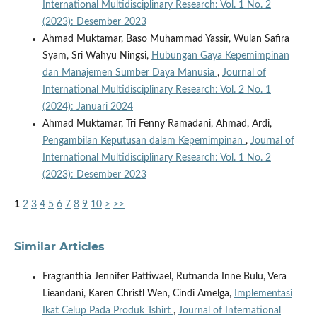
International Multidisciplinary Research: Vol. 1 No. 2
(2023): Desember 2023
Ahmad Muktamar, Baso Muhammad Yassir, Wulan Safira
Syam, Sri Wahyu Ningsi,
Hubungan Gaya Kepemimpinan
dan Manajemen Sumber Daya Manusia
,
Journal of
International Multidisciplinary Research: Vol. 2 No. 1
(2024): Januari 2024
Ahmad Muktamar, Tri Fenny Ramadani, Ahmad, Ardi,
Pengambilan Keputusan dalam Kepemimpinan
,
Journal of
International Multidisciplinary Research: Vol. 1 No. 2
(2023): Desember 2023
1
2
3
4
5
6
7
8
9
10
>
>>
Similar Articles
Fragranthia Jennifer Pattiwael, Rutnanda Inne Bulu, Vera
Lieandani, Karen Christl Wen, Cindi Amelga,
Implementasi
Ikat Celup Pada Produk Tshirt
,
Journal of International