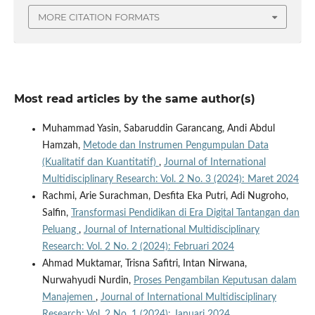
MORE CITATION FORMATS
Most read articles by the same author(s)
Muhammad Yasin, Sabaruddin Garancang, Andi Abdul
Hamzah,
Metode dan Instrumen Pengumpulan Data
(Kualitatif dan Kuantitatif)
,
Journal of International
Multidisciplinary Research: Vol. 2 No. 3 (2024): Maret 2024
Rachmi, Arie Surachman, Desfita Eka Putri, Adi Nugroho,
Salfin,
Transformasi Pendidikan di Era Digital Tantangan dan
Peluang
,
Journal of International Multidisciplinary
Research: Vol. 2 No. 2 (2024): Februari 2024
Ahmad Muktamar, Trisna Safitri, Intan Nirwana,
Nurwahyudi Nurdin,
Proses Pengambilan Keputusan dalam
Manajemen
,
Journal of International Multidisciplinary
Research: Vol. 2 No. 1 (2024): Januari 2024