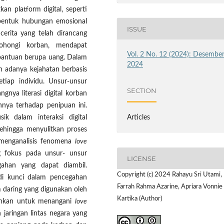
kan platform digital, seperti
mbentuk hubungan emosional
ISSUE
cerita yang telah dirancang
ohongi korban, mendapat
Vol. 2 No. 12 (2024): Desembe
bantuan berupa uang. Dalam
2024
n adanya kejahatan berbasis
tiap individu. Unsur-unsur
SECTION
ngnya literasi digital korban
nnya terhadap penipuan ini.
isik dalam interaksi digital
Articles
ehingga menyulitkan proses
 menganalisis fenomena
love
g fokus pada unsur- unsur
LICENSE
gahan yang dapat diambil.
Copyright (c) 2024 Rahayu Sri Utami,
jadi kunci dalam pencegahan
Farrah Rahma Azarine, Apriara Vonnie
rm daring yang digunakan oleh
Kartika (Author)
tuhkan untuk menangani
love
 jaringan lintas negara yang