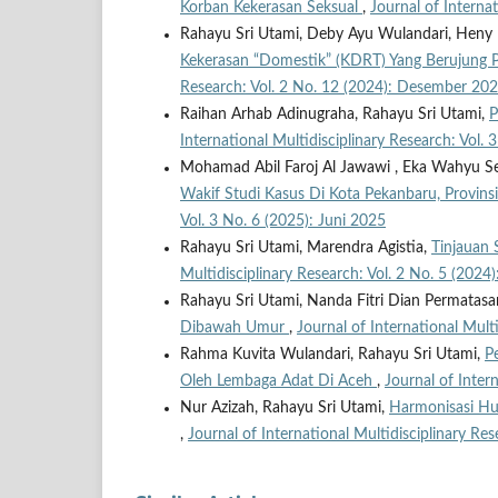
Korban Kekerasan Seksual
,
Journal of Interna
Rahayu Sri Utami, Deby Ayu Wulandari, Hen
Kekerasan “Domestik” (KDRT) Yang Berujun
Research: Vol. 2 No. 12 (2024): Desember 20
Raihan Arhab Adinugraha, Rahayu Sri Utami,
P
International Multidisciplinary Research: Vol. 
Mohamad Abil Faroj Al Jawawi , Eka Wahyu Se
Wakif Studi Kasus Di Kota Pekanbaru, Provins
Vol. 3 No. 6 (2025): Juni 2025
Rahayu Sri Utami, Marendra Agistia,
Tinjauan 
Multidisciplinary Research: Vol. 2 No. 5 (2024
Rahayu Sri Utami, Nanda Fitri Dian Permatasar
Dibawah Umur
,
Journal of International Mult
Rahma Kuvita Wulandari, Rahayu Sri Utami,
P
Oleh Lembaga Adat Di Aceh
,
Journal of Inter
Nur Azizah, Rahayu Sri Utami,
Harmonisasi Hu
,
Journal of International Multidisciplinary Re