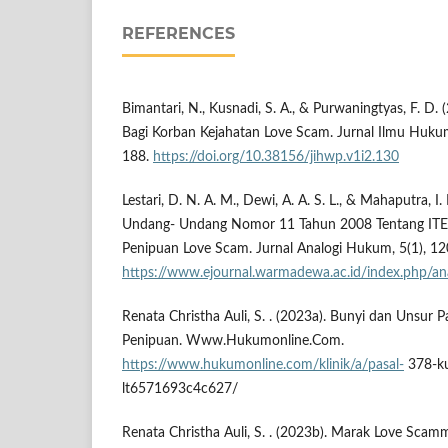
REFERENCES
Bimantari, N., Kusnadi, S. A., & Purwaningtyas, F. D
Bagi Korban Kejahatan Love Scam. Jurnal Ilmu Hukum
188.
https://doi.org/10.38156/jihwp.v1i2.130
Lestari, D. N. A. M., Dewi, A. A. S. L., & Mahaputra, I
Undang- Undang Nomor 11 Tahun 2008 Tentang ITE 
Penipuan Love Scam. Jurnal Analogi Hukum, 5(1), 1
https://www.ejournal.warmadewa.ac.id/index.php/an
Renata Christha Auli, S. . (2023a). Bunyi dan Unsur
Penipuan. Www.Hukumonline.Com.
https://www.hukumonline.com/klinik/a/pasal-
378-ku
lt6571693c4c627/
Renata Christha Auli, S. . (2023b). Marak Love Scamm