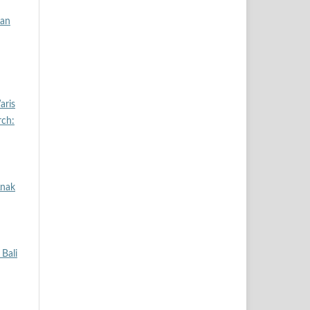
ban
aris
rch:
Anak
Bali