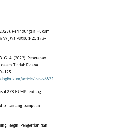
. (2023). Perlindungan Hukum
 Wijaya Putra, 1(2), 173–
. B. G. A. (2023). Penerapan
dalam Tindak Pidana
20–125.
alogihukum/article/view/6531
 Pasal 378 KUHP tentang
hp- tentang-penipuan-
ing, Begini Pengertian dan