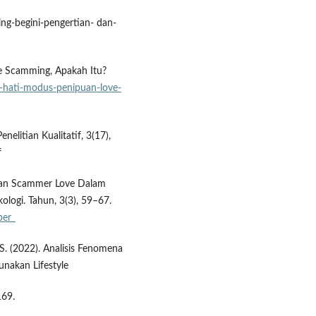
g-begini-pengertian- dan-
ve Scamming, Apakah Itu?
-hati-modus-penipuan-love-
elitian Kualitatif, 3(17),
f
ebatan Scammer Love Dalam
logi. Tahun, 3(3), 59–67.
ber_
. S. (2022). Analisis Fenomena
unakan Lifestyle
169.