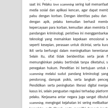
saat ini. Pelaku
love scamming
sering kali memanfaat
media sosial dan aplikasi kencan, agar dapat me
palsu dengan korban. Dengan identitas palsu dan 
dengan apik, pelaku kemudian berhasil memb
kepercayaan para korban, kemudian akan meminta 
pandangan kriminologi, peristiwa ini menggambarka
teknologi yang memainkan kepekaan emosional se
seperti kesepian, perasaan untuk dicintai, serta kura
ikit serta berfungsi dalam meningkatkan kerentana
Selain itu, sifat tidak beridentitas serta jarak f
memungkinkan pelaku bertindak tanpa diketahui, s
penegakan hukum. Penelitian ini bertujuan untuk
scamming
melalui sudut pandang kriminologi yan
pendorong, dampak psikis, serta langkah pence
Pendidikan serta peningkatan literasi digital men
kasus ini, selain penguatan regulasi terhadap platfo
pelaku. Kerjasama antar negara juga sangat dibu
scamming
, mengingat kejahatan ini sering melibatkan