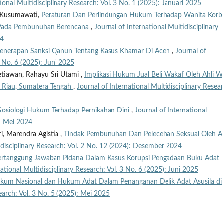
tional Multidisciplinary Research: Vol. 3 No. 1 (2025): Januari 2025
y Kusumawati,
Peraturan Dan Perlindungan Hukum Terhadap Wanita Kor
g Pada Pembunuhan Berencana
,
Journal of International Multidisciplinary
24
enerapan Sanksi Qanun Tentang Kasus Khamar Di Aceh
,
Journal of
3 No. 6 (2025): Juni 2025
tiawan, Rahayu Sri Utami ,
Implikasi Hukum Jual Beli Wakaf Oleh Ahli W
i Riau, Sumatera Tengah
,
Journal of International Multidisciplinary Resea
Sosiologi Hukum Terhadap Pernikahan Dini
,
Journal of International
): Mei 2024
i, Marendra Agistia ,
Tindak Pembunuhan Dan Pelecehan Seksual Oleh 
idisciplinary Research: Vol. 2 No. 12 (2024): Desember 2024
ertanggung Jawaban Pidana Dalam Kasus Korupsi Pengadaan Buku Adat
national Multidisciplinary Research: Vol. 3 No. 6 (2025): Juni 2025
kum Nasional dan Hukum Adat Dalam Penanganan Delik Adat Asusila di 
search: Vol. 3 No. 5 (2025): Mei 2025