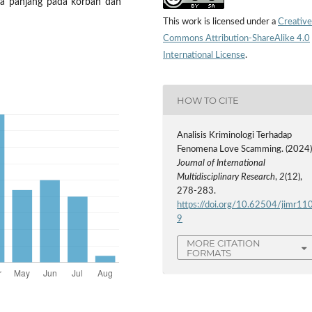
gka panjang pada korban dan
This work is licensed under a
Creative
Commons Attribution-ShareAlike 4.0
International License
.
HOW TO CITE
Analisis Kriminologi Terhadap
Fenomena Love Scamming. (2024)
Journal of International
Multidisciplinary Research
,
2
(12),
278-283.
https://doi.org/10.62504/jimr11
9
MORE CITATION
FORMATS