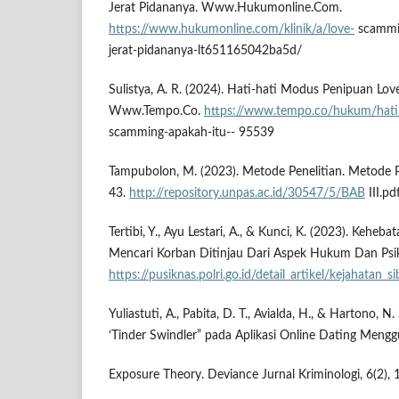
Jerat Pidananya. Www.Hukumonline.Com.
https://www.hukumonline.com/klinik/a/love-
scammin
jerat-pidananya-lt651165042ba5d/
Sulistya, A. R. (2024). Hati-hati Modus Penipuan Lo
Www.Tempo.Co.
https://www.tempo.co/hukum/hati
scamming-apakah-itu-- 95539
Tampubolon, M. (2023). Metode Penelitian. Metode Pen
43.
http://repository.unpas.ac.id/30547/5/BAB
III.pd
Tertibi, Y., Ayu Lestari, A., & Kunci, K. (2023). Keh
Mencari Korban Ditinjau Dari Aspek Hukum Dan Psiko
https://pusiknas.polri.go.id/detail_artikel/kejahatan_si
Yuliastuti, A., Pabita, D. T., Avialda, H., & Hartono, N
‘Tinder Swindler” pada Aplikasi Online Dating Mengg
Exposure Theory. Deviance Jurnal Kriminologi, 6(2), 