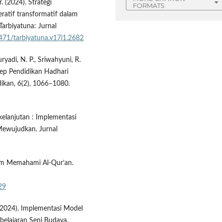
 (2024). Strategi
FORMATS
eratif transformatif dalam
Tarbiyatuna: Jurnal
4471/tarbiyatuna.v17i1.2682
ryadi, N. P., Sriwahyuni, R.
nsep Pendidikan Hadhari
dikan, 6(2), 1066–1080.
kelanjutan : Implementasi
Mewujudkan. Jurnal
lam Memahami Al-Qur’an.
29
K. (2024). Implementasi Model
elajaran Seni Budaya.