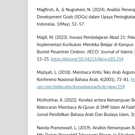
Magfiroh, A., & Nugraheni, N. (2024). Analisis Pener
Development Goals (SDGs) dalam Upaya Peningkatan 
Indonesia. 1(May), 52–57.
Majdi, M. (2023). Inovasi Pembelajaran Abad 21: Pe
Implementasi Kurikulum Merdeka Belajar di Kampus 
Buntet Pesantren Cirebon. JIECO: Journal of Islamic 
12–25.
https://doi.org/10.54213/jieco.v3i1.254
Maziyah, L. (2018). Membaca Kritis Teks Arab Argumen
Konferensi Nasional Bahasa Arab, 4(2001), 73–81.
ht
um.com/index.php/konasbara/article/view/259
Muthohhar, A. (2022). Korelasi antara Kemampuan 
Kelancaran Membaca Al-Quran di SMP Islam Al-Fala
Jurnal Pendidikan Bahasa Arab Dan Budaya Islam, 3(1
Nanda Prameswati, L. (2019). Analisis Kemampuan Ba