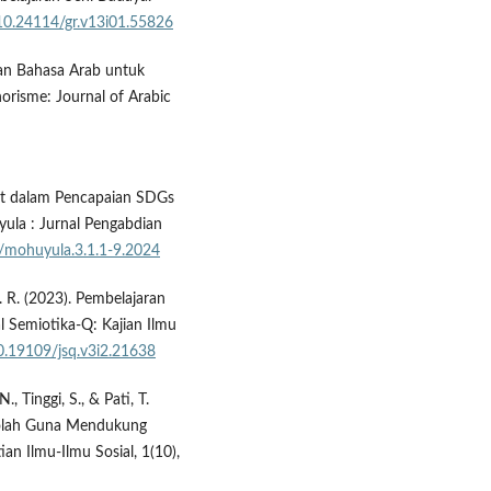
/10.24114/gr.v13i01.55826
aran Bahasa Arab untuk
risme: Journal of Arabic
akat dalam Pencapaian SDGs
yula : Jurnal Pengabdian
4/mohuyula.3.1.1-9.2024
A. R. (2023). Pembelajaran
l Semiotika-Q: Kajian Ilmu
10.19109/jsq.v3i2.21638
., Tinggi, S., & Pati, T.
kolah Guna Mendukung
an Ilmu-Ilmu Sosial, 1(10),