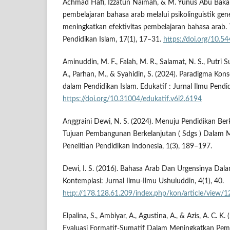
Achmad Hafi, Izzatun Naimah, & M. Yunus Abu Bakar.
pembelajaran bahasa arab melalui psikolinguistik gen
meningkatkan efektivitas pembelajaran bahasa arab. 
Pendidikan Islam, 17(1), 17–31.
https://doi.org/10.5
Aminuddin, M. F., Falah, M. R., Salamat, N. S., Putri Su
A., Parhan, M., & Syahidin, S. (2024). Paradigma Ko
dalam Pendidikan Islam. Edukatif : Jurnal Ilmu Pendi
https://doi.org/10.31004/edukatif.v6i2.6194
Anggraini Dewi, N. S. (2024). Menuju Pendidikan Ber
Tujuan Pembangunan Berkelanjutan ( Sdgs ) Dalam 
Penelitian Pendidikan Indonesia, 1(3), 189–197.
Dewi, I. S. (2016). Bahasa Arab Dan Urgensinya Da
Kontemplasi: Jurnal Ilmu-Ilmu Ushuluddin, 4(1), 40.
http://178.128.61.209/index.php/kon/article/view/1
Elpalina, S., Ambiyar, A., Agustina, A., & Azis, A. C. 
Evaluasi Formatif-Sumatif Dalam Meningkatkan Pemb