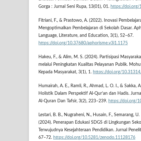
Gorga : Jurnal Seni Rupa, 13(01), 01.
https://doi.org
Fitriani, F., & Prastowo, A. (2022). Inovasi Pembelaj
Mengoptimalkan Pembelajaran di Sekolah Dasar. Apho
Language, Literature, and Education, 3(1), 52–67.
https://doi.org/10.37680/aphorisme.v3i1.1175
Hakeu, F., & Alim, M. S. (2024). Partisipasi Masyar
melalui Peningkatan Kualitas Pelayanan Publik. Mohu
Kepada Masyarakat, 3(1), 1.
https://doi.org/10.3131
Humairah, A. E., Ramli, R., Ahmad, L. O. I., & Sakka, 
Holistik Dalam Perspektif Al-Qur’an dan Hadis. Jurna
Al-Quran Dan Tafsir, 3(2), 223–239.
https://doi.org/
Lestari, B. B., Nugraheni, N., Husain, F., Semarang, U. N
(2024). Penerapan Edukasi SDGS di Lingkungan Se
Terwujudnya Kesejahteraan Pendidikan. Jurnal Peneliti
67–72.
https://doi.org/10.5281/zenodo.11128176