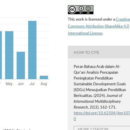
This work is licensed under a
Creative
Commons Attribution-ShareAlike 4.0
International License
.
HOW TO CITE
Peran Bahasa Arab dalam Al-
Qur’an: Analisis Pencapaian
Peningkatan Pendidikan
Sustainable Development Goals
(SDGs) Mewujudkan Pendidikan
Berkualitas. (2024).
Journal of
International Multidisciplinary
Research
,
2
(12), 162-171.
https://doi.org/10.62504/jimr10
0
MORE CITATION