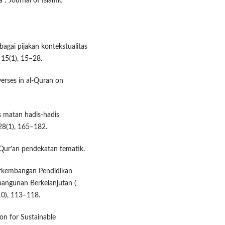
: Journal of Islamic
bagai pijakan kontekstualitas
15(1), 15–28.
verses in al-Quran on
as matan hadis-hadis
28(1), 165–182.
-Qur’an pendekatan tematik.
Perkembangan Pendidikan
angunan Berkelanjutan (
(10), 113–118.
on for Sustainable