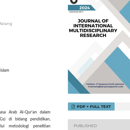
 Malang
 islam
PDF + FULL TEXT
bahasa Arab Al-Qur'an dalam
Gs) di bidang pendidikan,
PUBLISHED
lui metodologi penelitian