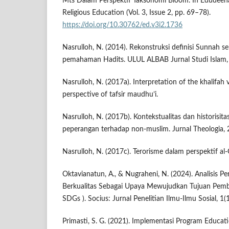
Mts Dalam Perspektif Taksonomi Bloom. In Edudeena 
Religious Education (Vol. 3, Issue 2, pp. 69–78).
https://doi.org/10.30762/ed.v3i2.1736
Nasrulloh, N. (2014). Rekonstruksi definisi Sunnah se
pemahaman Hadits. ULUL ALBAB Jurnal Studi Islam, 
Nasrulloh, N. (2017a). Interpretation of the khalifah 
perspective of tafsir maudhu’i.
Nasrulloh, N. (2017b). Kontekstualitas dan historisit
peperangan terhadap non-muslim. Jurnal Theologia, 
Nasrulloh, N. (2017c). Terorisme dalam perspektif al
Oktavianatun, A., & Nugraheni, N. (2024). Analisis 
Berkualitas Sebagai Upaya Mewujudkan Tujuan Pemb
SDGs ). Socius: Jurnal Penelitian Ilmu-Ilmu Sosial, 1
Primasti, S. G. (2021). Implementasi Program Educati