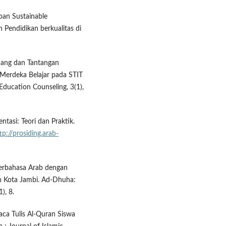
apan Sustainable
Pendidikan berkualitas di
luang dan Tantangan
Merdeka Belajar pada STIT
Education Counseling, 3(1),
tasi: Teori dan Praktik.
tp://prosiding.arab-
Berbahasa Arab dengan
h Kota Jambi. Ad-Dhuha:
), 8.
ca Tulis Al-Quran Siswa