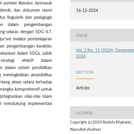
ai sumber literatur, termasuk
akademik, dan dokumen resmi
16-12-2024
r linguistik dan pedagogis
ikan dalam pengembangan
ang selaras dengan SDG 4.7.
ISSUE
Qur'ani melalui pembelajaran
an pengembangan karakter,
Vol. 2 No. 12 (2024): Desembe
tekankan dalam SDGs. Lebih
2024
-strategi efektif dalam
an dalam sistem pendidikan
SECTION
g meningkatkan aksesibilitas
tang akses setara terhadap
Articles
 kerangka komprehensif untuk
egrasikan nilai-nilai Islam
il mendukung implementasi
LICENSE
Copyright (c) 2024 Retisfa Khairanis,
Nasrulloh (Author)